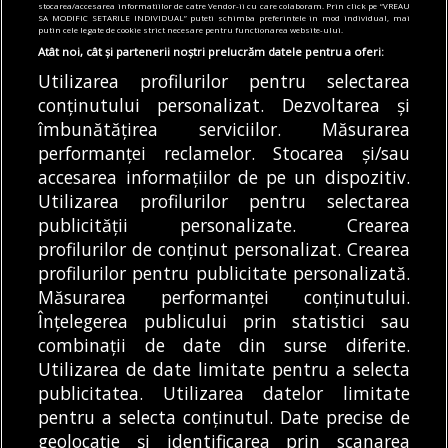
stocarea/accesarea informatiilor de catre Vendor-ii cu care colaboram. Prin click pe “VREAU
valorează tichetul social
SA MODIFIC SETARILE INDIVIDUAL” puteti schimba preferintele in mod individual, mai
putin cele legate de cookie strict necesare pentru functionarea website-ului.
05/08/2026
Atât noi, cât și partenerii noștri prelucrăm datele pentru a oferi:
Utilizarea profilurilor pentru selectarea
Articole
Știri
conținutului personalizat. Dezvoltarea și
Noi întreruperi de curent în București, Ilfov
și Giurgiu. Rețele Electrice Muntenia
îmbunătățirea serviciilor. Măsurarea
transmite lista actualizată a străzilor
performanței reclamelor. Stocarea și/sau
afectate
accesarea informațiilor de pe un dispozitiv.
05/08/2026
Utilizarea profilurilor pentru selectarea
publicității personalizate. Crearea
profilurilor de conținut personalizat. Crearea
profilurilor pentru publicitate personalizată.
MODIFICĂ SETĂRILE COOKIES
Măsurarea performanței conținutului.
Înțelegerea publicului prin statistici sau
combinații de date din surse diferite.
© Copyright 2025 - Buletin de București.
Utilizarea de date limitate pentru a selecta
Găzduit de
Presslabs.com
. Powered by
TRS Design
.
publicitatea. Utilizarea datelor limitate
Despre
Media
Politică De
Cookie
Cookie
Noi
Kit
Confidențialitate
Policy (EU)
Policy
pentru a selecta conținutul. Date precise de
geolocație și identificarea prin scanarea