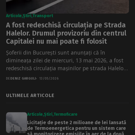
Articole
Știri
Transport
A fost redeschisă circulația pe Strada
Halelor. Drumul provizoriu din centrul
Capitalei nu mai poate fi folosit
Șoferii din București sunt anunțați că în
dimineața zilei de miercuri, 13 mai 2026, a fost
redeschisă circulația mașinilor pe strada Halelor,
pe...
DE
DENIZ GARGULI
13/05/2026
ULTIMELE ARTICOLE
Articole
Știri
Termoficare
Licitație de peste 2 milioane de lei lansată
de Termoenergetica pentru un sistem care
să monitorizeze emisiile în aer de la două