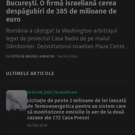
București. O firmă israeliană cerea
despăgubiri de 385 de milioane de
euro
România a câștigat la Washington arbitrajul
legat de proiectul Casa Radio de pe malul
Dâmboviței. Dezvoltatorul israelian Plaza Centers
solicita statului român despăgubiri...
DE
CĂTĂLIN ANGHEL-DIMACHE
14/04/2026
ULTIMELE ARTICOLE
Articole
Știri
Termoficare
Licitație de peste 2 milioane de lei lansată
de Termoenergetica pentru un sistem care
să monitorizeze emisiile în aer de la două
cazane ale CTZ Casa Presei
05/08/2026