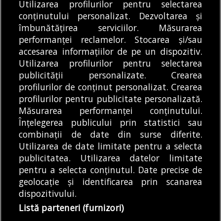
Utilizarea profilurilor pentru selectarea
Articole
Știri
conținutului personalizat. Dezvoltarea și
Noi întreruperi de curent în București, Ilfov
și Giurgiu. Rețele Electrice Muntenia
îmbunătățirea serviciilor. Măsurarea
transmite lista actualizată a străzilor
performanței reclamelor. Stocarea și/sau
afectate
accesarea informațiilor de pe un dispozitiv.
05/08/2026
Utilizarea profilurilor pentru selectarea
publicității personalizate. Crearea
profilurilor de conținut personalizat. Crearea
profilurilor pentru publicitate personalizată.
MODIFICĂ SETĂRILE COOKIES
Măsurarea performanței conținutului.
Înțelegerea publicului prin statistici sau
combinații de date din surse diferite.
© Copyright 2025 - Buletin de București.
Utilizarea de date limitate pentru a selecta
Găzduit de
Presslabs.com
. Powered by
TRS Design
.
publicitatea. Utilizarea datelor limitate
Despre
Media
Politică De
Cookie
Cookie
Noi
Kit
Confidențialitate
Policy (EU)
Policy
pentru a selecta conținutul. Date precise de
geolocație și identificarea prin scanarea
dispozitivului.
Share this selection
Tweet
Listă parteneri (furnizori)
Facebook
Tweet