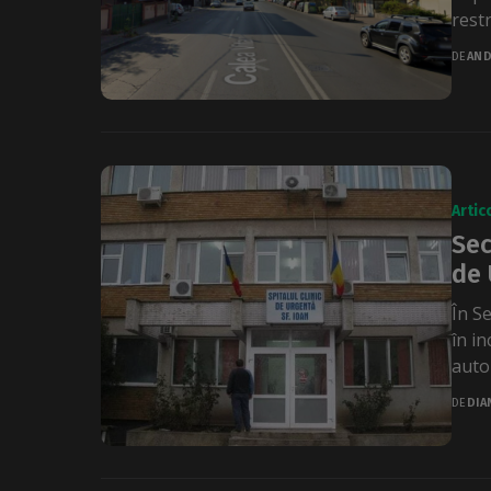
restr
DE
AND
Artic
Sec
de 
În Se
în in
autor
DE
DIA