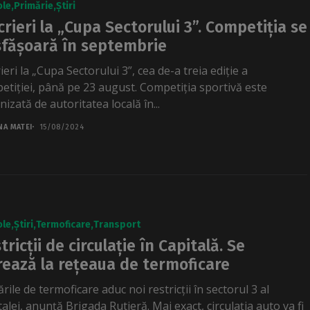
ole
Primărie
Știri
crieri la „Cupa Sectorului 3”. Competiția se
fășoară în septembrie
ieri la „Cupa Sectorului 3”, cea de-a treia ediție a
etiției, până pe 23 august. Competiția sportivă este
izată de autoritatea locală în...
NA MATEI
15/08/2024
ole
Știri
Termoficare
Transport
tricții de circulație în Capitală. Se
rează la rețeaua de termoficare
rile de termoficare aduc noi restricții în sectorul 3 al
alei, anunță Brigada Rutieră. Mai exact, circulația auto va fi