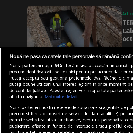
Artic
TER
Cal
oc
Echi
Nouă ne pasă ca datele tale personale să rămână confi
octo
700m
Noi și partenerii noștri
915
stocăm și/sau accesăm informații pe
precum identificatorii cookie unici pentru prelucrarea datelor c
DE
DIA
Puteți accepta sau gestiona preferințele dvs. făcând clic ma
puteți opune utilizării unui interes legitim în orice moment pe
de confidențialitate. Aceste alegeri vor fi raportate partenerilor
afecta navigarea.
Mai multe detalii
Noi si partenerii nostri (retelele de socializare si agentiile de p
precum si furnizorii nostri de servicii de date analitice) prel
permite website-ului sa functioneze, pentru a personaliza conti
publicitare afisate in functie de interesele si/sau profilul dvs
functionalitati aferente retelelor de socializare si pentru a 