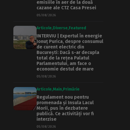
emisiile în aer de la două
cazane ale CTZ Casa Presei
05/08/2026
Articole
Diverse
Featured
INTERVIU | Expertul în energie
Ionuț Purica, despre consumul
de curent electric din
București: Dacă s-ar decupla
total de la rețea Palatul
Parlamentului, am face o
economie destul de mare
05/08/2026
Articole
Main
Primărie
Regulament nou pentru
promenada și Insula Lacul
Morii, pus în dezbatere
publică. Ce activități vor fi
interzise
05/08/2026