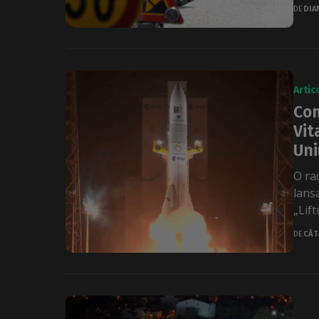
DE
DIA
Artic
Com
Vit
Uni
O ra
lans
„Lift
DE
CĂT