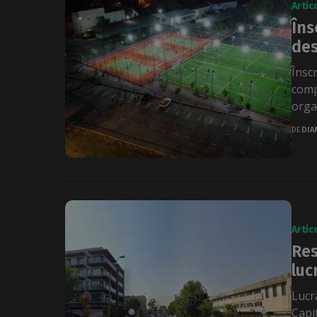
Artic
Îns
des
Înscr
comp
organ
DE
DIA
Artic
Res
luc
Lucră
Capit