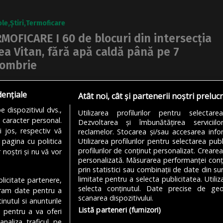
ole
Știri
Termoficare
MOFICARE I 60 de blocuri din intersecția
ea Vitan, fără apă caldă până pe 7
tombrie
pele companiei Termoenergetica continuă, miercuri, 4
dențiale
mbrie, lucrările de înlocuire a două vane cu diametrul de
Atât noi, cât și partenerii noștri preluc
m în intersecția Calea Vitan cu Calea...
 dispozitivul dvs.,
Utilizarea profilurilor pentru selectare
u caracter personal.
Dezvoltarea și îmbunătățirea serviciil
NA MATEI
04/10/2023
i jos, respectiv vă
reclamelor. Stocarea și/sau accesarea infor
 pagina cu politica
Utilizarea profilurilor pentru selectarea publ
profilurilor de conținut personalizat. Crearea
 noștri și nu vă vor
personalizată. Măsurarea performanței conțin
prin statistici sau combinații de date din sur
limitate pentru a selecta publicitatea. Utili
ublicitate partenere,
MODIFICĂ SETĂRILE COOKIES
selecta conținutul. Date precise de geol
ucram date pentru a
scanarea dispozitivului.
nutul si anunturile
Listă parteneri (furnizori)
., pentru a va oferi
analiza traficul pe