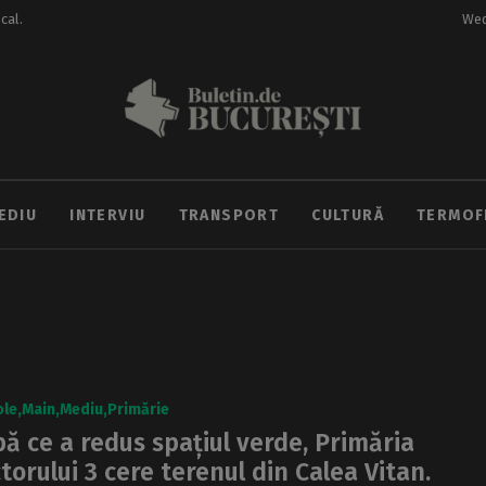
ocal.
Wed
EDIU
INTERVIU
TRANSPORT
CULTURĂ
TERMOF
ole
Main
Mediu
Primărie
ă ce a redus spațiul verde, Primăria
torului 3 cere terenul din Calea Vitan.