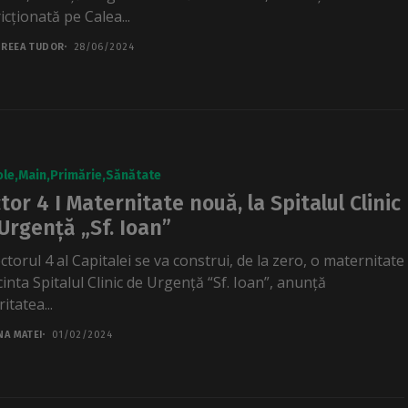
icționată pe Calea...
REEA TUDOR
28/06/2024
ole
Main
Primărie
Sănătate
tor 4 I Maternitate nouă, la Spitalul Clinic
Urgență „Sf. Ioan”
ctorul 4 al Capitalei se va construi, de la zero, o maternitate
cinta Spitalul Clinic de Urgență “Sf. Ioan”, anunță
itatea...
NA MATEI
01/02/2024