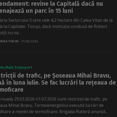
ndament: revine la Capitală dacă nu
najează un parc în 15 luni
ria Sectorului 3 cere cele 4,2 hectare din Calea Vitan de la
ăria Capitalei. Totuși, dacă instituția condusă de Robert
ță nu va...
REEA TUDOR
27/05/2026
ole
Main
Transport
tricții de trafic, pe Șoseaua Mihai Bravu,
ă în luna iulie. Se fac lucrări la rețeaua de
moficare
rioada 29.03.2026-01.07.2026 sunt restricții de trafic, pe
aua Mihai Bravu. Termoenergetica execută lucrări de
litare a rețelei de termoficare. Brigada Rutieră anunță...