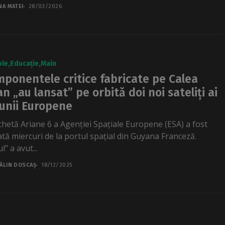
NA MATEI
28/03/2026
ole
Educație
Main
ponentele critice fabricate pe Calea
an „au lansat” pe orbită doi noi sateliți ai
unii Europene
chetă Ariane 6 a Agenției Spațiale Europene (ESA) a fost
ată miercuri de la portul spațial din Guyana Franceză.
ul” a avut...
ĂLIN DOSCAȘ
18/12/2025