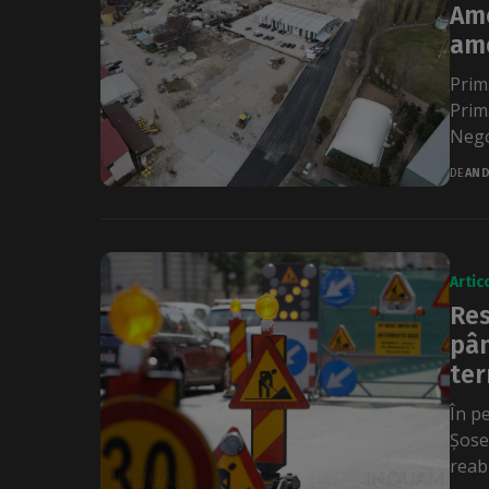
Ame
ame
Primă
Prim
Negoi
DE
AND
Artic
Res
pân
ter
În pe
Șose
reabi