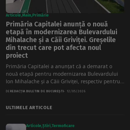
Articole
Main
Primărie
Primăria Capitalei anunță o nouă
etapă în modernizarea Bulevardului
Mihalache și a Căii Griviței. Greșelile
din trecut care pot afecta noul
proiect
Primăria Capitalei a anunțat că a demarat o
nouă etapă pentru modernizarea Bulevardului
Ion Mihalache și a Căii Griviței, respectiv pentru
realizarea Documentației...
DE
REDACȚIA BULETIN DE BUCUREȘTI
12/05/2026
ULTIMELE ARTICOLE
Articole
Știri
Termoficare