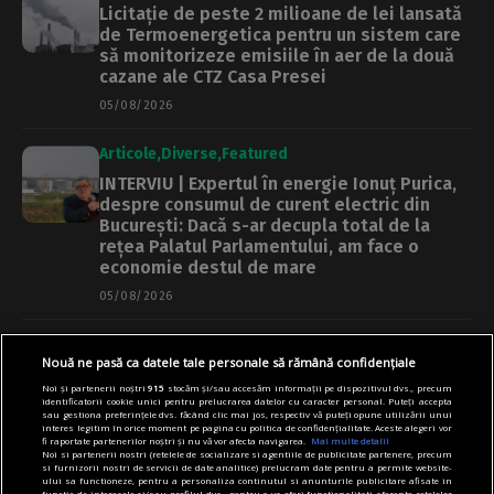
Licitație de peste 2 milioane de lei lansată
de Termoenergetica pentru un sistem care
să monitorizeze emisiile în aer de la două
cazane ale CTZ Casa Presei
05/08/2026
Articole
Diverse
Featured
INTERVIU | Expertul în energie Ionuț Purica,
despre consumul de curent electric din
București: Dacă s-ar decupla total de la
rețea Palatul Parlamentului, am face o
economie destul de mare
05/08/2026
Articole
Main
Primărie
Nouă ne pasă ca datele tale personale să rămână confidențiale
Regulament nou pentru promenada și Insula
Noi și partenerii noștri
915
stocăm și/sau accesăm informații pe dispozitivul dvs., precum
Lacul Morii, pus în dezbatere publică. Ce
identificatorii cookie unici pentru prelucrarea datelor cu caracter personal. Puteți accepta
activități vor fi interzise
sau gestiona preferințele dvs. făcând clic mai jos, respectiv vă puteți opune utilizării unui
interes legitim în orice moment pe pagina cu politica de confidențialitate. Aceste alegeri vor
fi raportate partenerilor noștri și nu vă vor afecta navigarea.
Mai multe detalii
05/08/2026
Noi si partenerii nostri (retelele de socializare si agentiile de publicitate partenere, precum
si furnizorii nostri de servicii de date analitice) prelucram date pentru a permite website-
ului sa functioneze, pentru a personaliza continutul si anunturile publicitare afisate in
Articole
Știri
functie de interesele si/sau profilul dvs., pentru a va oferi functionalitati aferente retelelor