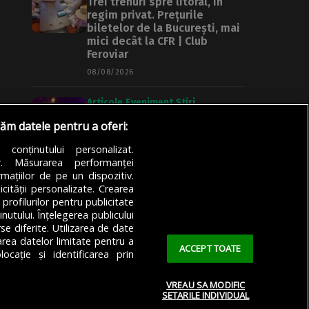
Trei trenuri spre litoral, în
regim privat. Prețurile
biletelor de la București, mai
mici decât la CFR | Club
Feroviar
08/08/2026
Articole
Eveniment
Știri
Amenzi de peste 30.000 de
răm datele pentru a oferi:
lei pentru drifturi și curse de
stradă în județul Ilfov. Brigada
a conținutului personalizat.
Rutieră continuă controalele
or. Măsurarea performanței
mațiilor de pe un dispozitiv.
08/08/2026
icității personalizate. Crearea
 profilurilor pentru publicitate
utului. Înțelegerea publicului
se diferite. Utilizarea de date
zarea datelor limitate pentru a
ACCEPT TOATE
ocație și identificarea prin
VREAU SA MODIFIC
SETARILE INDIVIDUAL