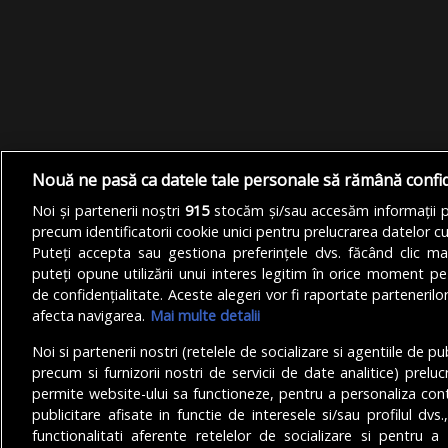
Nouă ne pasă ca datele tale personale să rămână confi
Noi și partenerii noștri
915
stocăm și/sau accesăm informații pe
precum identificatorii cookie unici pentru prelucrarea datelor c
Puteți accepta sau gestiona preferințele dvs. făcând clic ma
puteți opune utilizării unui interes legitim în orice moment pe
de confidențialitate. Aceste alegeri vor fi raportate partenerilor
afecta navigarea.
Mai multe detalii
Noi si partenerii nostri (retelele de socializare si agentiile de p
precum si furnizorii nostri de servicii de date analitice) prel
permite website-ului sa functioneze, pentru a personaliza conti
publicitare afisate in functie de interesele si/sau profilul dvs
functionalitati aferente retelelor de socializare si pentru a 
© Copyright 2025 - Buletin de București.