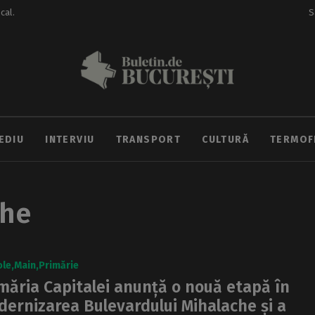
ocal.
S
EDIU
INTERVIU
TRANSPORT
CULTURĂ
TERMOF
che
ole
Main
Primărie
măria Capitalei anunță o nouă etapă în
ernizarea Bulevardului Mihalache și a