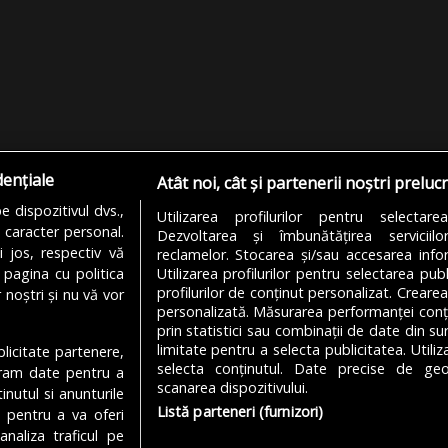
dențiale
Atât noi, cât și partenerii noștri preluc
 dispozitivul dvs.,
Utilizarea profilurilor pentru selectare
u caracter personal.
Dezvoltarea și îmbunătățirea serviciil
i jos, respectiv vă
reclamelor. Stocarea și/sau accesarea infor
 pagina cu politica
Utilizarea profilurilor pentru selectarea publ
profilurilor de conținut personalizat. Crearea
 noștri și nu vă vor
personalizată. Măsurarea performanței conțin
prin statistici sau combinații de date din sur
limitate pentru a selecta publicitatea. Utili
ublicitate partenere,
MODIFICĂ SETĂRILE COOKIES
selecta conținutul. Date precise de geol
ucram date pentru a
scanarea dispozitivului.
nutul si anunturile
Listă parteneri (furnizori)
., pentru a va oferi
analiza traficul pe