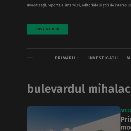
Investigații, reportaje, interviuri, editoriale și știri de interes l
SUSȚINE BDB
PRIMĂRII
INVESTIGAȚII
M
bulevardul mihala
Artic
Pri
mod