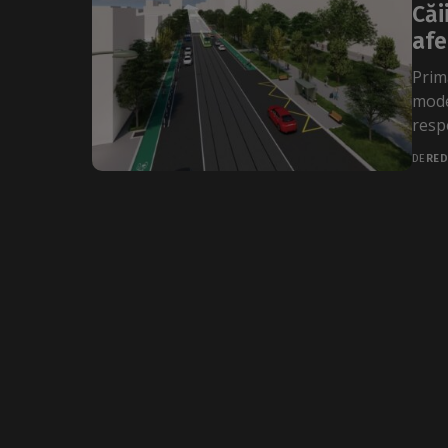
Căi
afe
Prim
mode
resp
DE
RED