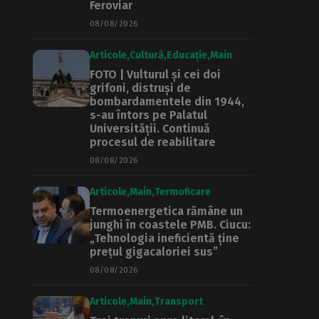
Feroviar
08/08/2026
Articole
Cultură
Educație
Main
FOTO | Vulturul și cei doi
grifoni, distruși de
bombardamentele din 1944,
s-au întors pe Palatul
Universității. Continuă
procesul de reabilitare
08/08/2026
Articole
Main
Termoficare
Termoenergetica rămâne un
junghi în coastele PMB. Ciucu:
„Tehnologia ineficientă ține
prețul gigacaloriei sus”
08/08/2026
Articole
Main
Transport