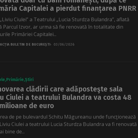
ovată doar cu bani românești, după ce
măria Capitalei a pierdut finanțarea PNRR
„Liviu Ciulei” a Teatrului „Lucia Sturdza Bulandra”, aflată
 Parcul Izvor, ar urma să fie renovată în totalitate din
rile Primăriei Capitalei...
ACȚIA BULETIN DE BUCUREȘTI
03/06/2026
ole
Primărie
Știri
ovarea clădirii care adăposteşte sala
iu Ciulei a teatrului Bulandra va costa 48
milioane de euro
irea de pe bulevardul Schitu Măgureanu unde funcţionează
Liviu Ciulei a teatrului Lucia Sturdza Bulandra va fi renovată
i bine de...