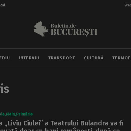
ocal.
Wed
EDIU
INTERVIU
TRANSPORT
CULTURĂ
TERMOF
is
ole
Main
Primărie
a „Liviu Ciulei” a Teatrului Bulandra va fi