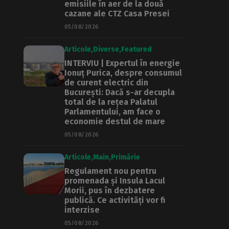
emisiile în aer de la două
cazane ale CTZ Casa Presei
05/08/2026
Articole
Diverse
Featured
INTERVIU | Expertul în energie
Ionuț Purica, despre consumul
de curent electric din
București: Dacă s-ar decupla
total de la rețea Palatul
Parlamentului, am face o
economie destul de mare
05/08/2026
Articole
Main
Primărie
Regulament nou pentru
promenada și Insula Lacul
Morii, pus în dezbatere
publică. Ce activități vor fi
interzise
05/08/2026