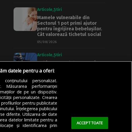
Articole
Știri
Mamele vulnerabile din
Sectorul 1 pot primi ajutor
pentru îngrijirea bebelușilor.
Cât valorează tichetul social
05/08/2026
Articole
Știri
Noi întreruperi de curent în
București, Ilfov și Giurgiu.
răm datele pentru a oferi:
Rețele Electrice Muntenia
transmite lista actualizată a
a conținutului personalizat.
străzilor afectate
or. Măsurarea performanței
mațiilor de pe un dispozitiv.
05/08/2026
icității personalizate. Crearea
 profilurilor pentru publicitate
utului. Înțelegerea publicului
se diferite. Utilizarea de date
zarea datelor limitate pentru a
ACCEPT TOATE
ocație și identificarea prin