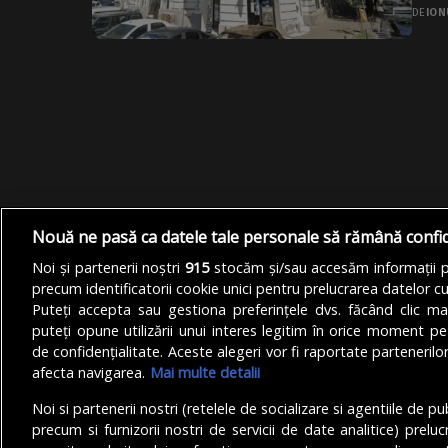
DE
ION
Nouă ne pasă ca datele tale personale să rămână confi
Noi și partenerii noștri
915
stocăm și/sau accesăm informații pe
precum identificatorii cookie unici pentru prelucrarea datelor c
Puteți accepta sau gestiona preferințele dvs. făcând clic ma
puteți opune utilizării unui interes legitim în orice moment pe
de confidențialitate. Aceste alegeri vor fi raportate partenerilor
afecta navigarea.
Mai multe detalii
Noi si partenerii nostri (retelele de socializare si agentiile de p
precum si furnizorii nostri de servicii de date analitice) prel