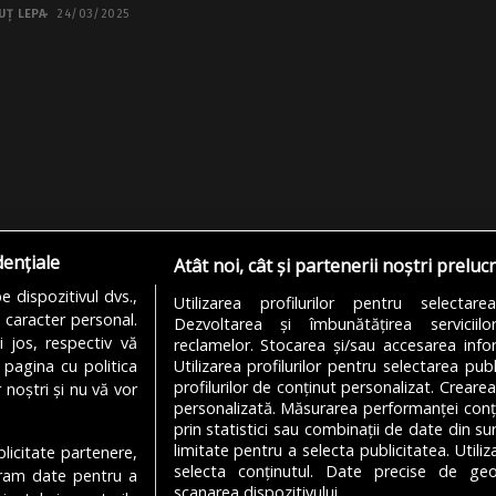
UȚ LEPA
24/03/2025
dențiale
Atât noi, cât și partenerii noștri preluc
 dispozitivul dvs.,
Utilizarea profilurilor pentru selectare
u caracter personal.
Dezvoltarea și îmbunătățirea serviciil
i jos, respectiv vă
reclamelor. Stocarea și/sau accesarea infor
 pagina cu politica
Utilizarea profilurilor pentru selectarea publ
profilurilor de conținut personalizat. Crearea
 noștri și nu vă vor
personalizată. Măsurarea performanței conțin
prin statistici sau combinații de date din sur
limitate pentru a selecta publicitatea. Utili
ublicitate partenere,
MODIFICĂ SETĂRILE COOKIES
selecta conținutul. Date precise de geol
ucram date pentru a
scanarea dispozitivului.