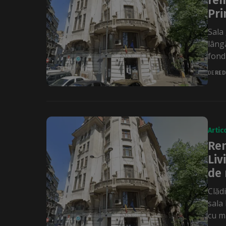
ren
Pri
Sala 
lângă
fondu
DE
RED
Artic
Ren
Liv
de 
Clăd
sala 
cu ma