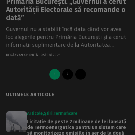
Primăria București. „Guvernul a cerut
Autorității Electorale să recomande o
dată”
Guvernul nu a stabilit încă data când vor avea
loc alegerile pentru Primăria București și a cerut
informații suplimentare de la Autoritatea
Electorală...
DE
RĂZVAN CHIRUȚĂ
05/08/2025
1
2
ULTIMELE ARTICOLE
Articole
Știri
Termoficare
Licitație de peste 2 milioane de lei lansată
de Termoenergetica pentru un sistem care
să monitorizeze emisiile în aer de la două