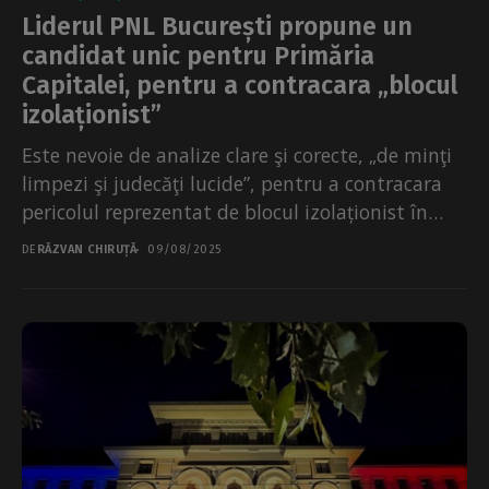
Liderul PNL București propune un
candidat unic pentru Primăria
Capitalei, pentru a contracara „blocul
izolaționist”
Este nevoie de analize clare şi corecte, „de minţi
limpezi şi judecăţi lucide”, pentru a contracara
pericolul reprezentat de blocul izolaționist în
cursa...
DE
RĂZVAN CHIRUȚĂ
09/08/2025