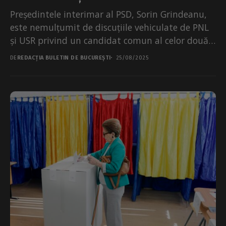
Președintele interimar al PSD, Sorin Grindeanu,
este nemulțumit de discuțiile vehiculate de PNL
și USR privind un candidat comun al celor două
partide...
DE
REDACȚIA BULETIN DE BUCUREȘTI
25/08/2025