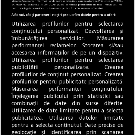
stocarea/accesarea informatiilor de catre Vendor-ii cu care colaboram. Prin click pe “VREAU
valorează tichetul social
SA MODIFIC SETARILE INDIVIDUAL” puteti schimba preferintele in mod individual, mai
putin cele legate de cookie strict necesare pentru functionarea website-ului.
05/08/2026
Atât noi, cât și partenerii noștri prelucrăm datele pentru a oferi:
Utilizarea profilurilor pentru selectarea
Articole
Știri
conținutului personalizat. Dezvoltarea și
Noi întreruperi de curent în București, Ilfov
și Giurgiu. Rețele Electrice Muntenia
îmbunătățirea serviciilor. Măsurarea
transmite lista actualizată a străzilor
performanței reclamelor. Stocarea și/sau
afectate
accesarea informațiilor de pe un dispozitiv.
05/08/2026
Utilizarea profilurilor pentru selectarea
publicității personalizate. Crearea
profilurilor de conținut personalizat. Crearea
profilurilor pentru publicitate personalizată.
MODIFICĂ SETĂRILE COOKIES
Măsurarea performanței conținutului.
Înțelegerea publicului prin statistici sau
combinații de date din surse diferite.
© Copyright 2025 - Buletin de București.
Utilizarea de date limitate pentru a selecta
Găzduit de
Presslabs.com
. Powered by
TRS Design
.
publicitatea. Utilizarea datelor limitate
Despre
Media
Politică De
Cookie
Cookie
Noi
Kit
Confidențialitate
Policy (EU)
Policy
pentru a selecta conținutul. Date precise de
geolocație și identificarea prin scanarea