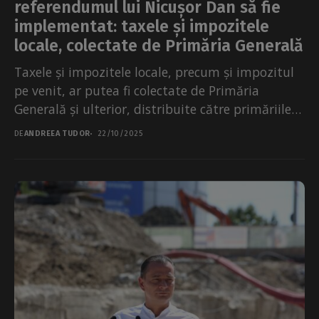
referendumul lui Nicușor Dan să fie
implementat: taxele și impozitele
locale, colectate de Primăria Generală
Taxele și impozitele locale, precum și impozitul
pe venit, ar putea fi colectate de Primăria
Generală și ulterior, distribuite către primăriile
de sector,...
DE
ANDREEA TUDOR
22/10/2025