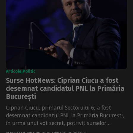
Articole
Politic
Surse HotNews: Ciprian Ciucu a fost
desemnat candidatul PNL la Primăria
București
Ciprian Ciucu, primarul Sectorului 6, a fost
desemnat candidatul PNL la Primăria București,
în urma unui vot secret, potrivit surselor
HotNews.ro. Pentru oficializarea...