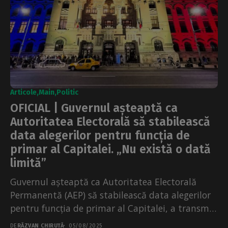
Articole
Main
Politic
OFICIAL | Guvernul așteaptă ca
Autoritatea Electorală să stabilească
data alegerilor pentru funcția de
primar al Capitalei. „Nu există o dată
limită”
Guvernul așteaptă ca Autoritatea Electorală
Permanentă (AEP) să stabilească data alegerilor
pentru funcția de primar al Capitalei, a transmis
Ministerul de Interne, la...
DE
RĂZVAN CHIRUȚĂ
05/08/2025