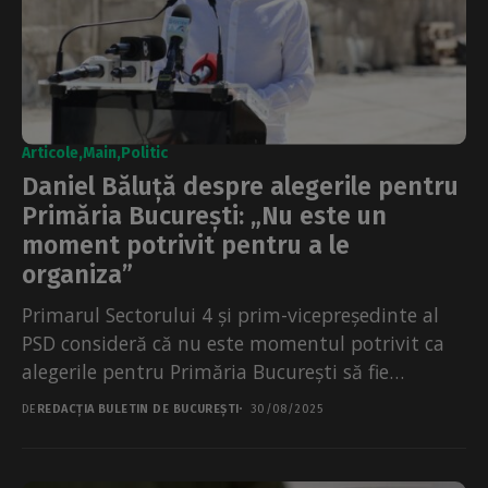
Articole
Main
Politic
Daniel Băluță despre alegerile pentru
Primăria București: „Nu este un
moment potrivit pentru a le
organiza”
Primarul Sectorului 4 și prim-vicepreședinte al
PSD consideră că nu este momentul potrivit ca
alegerile pentru Primăria București să fie
organizate anul aceste....
DE
REDACȚIA BULETIN DE BUCUREȘTI
30/08/2025