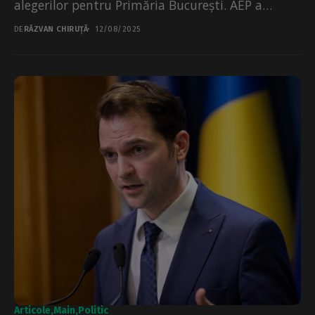
alegerilor pentru Primăria București. AEP a
răspuns că nu este treaba...
DE
RĂZVAN CHIRUȚĂ
12/08/2025
Articole
Main
Politic