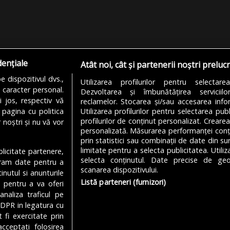
dențiale
Atât noi, cât și partenerii noștri preluc
 dispozitivul dvs.,
Utilizarea profilurilor pentru selectare
u caracter personal.
Dezvoltarea și îmbunătățirea serviciil
i jos, respectiv vă
reclamelor. Stocarea și/sau accesarea infor
 pagina cu politica
Utilizarea profilurilor pentru selectarea publ
profilurilor de conținut personalizat. Crearea
 noștri și nu vă vor
personalizată. Măsurarea performanței conțin
prin statistici sau combinații de date din sur
limitate pentru a selecta publicitatea. Utili
ublicitate partenere,
MODIFICĂ SETĂRILE COOKIES
selecta conținutul. Date precise de geol
ucram date pentru a
scanarea dispozitivului.
nutul si anunturile
Listă parteneri (furnizori)
., pentru a va oferi
analiza traficul pe
Despre Noi
Media Kit
Politică De
GDPR in legatura cu
 fi exercitate prin
cceptati folosirea