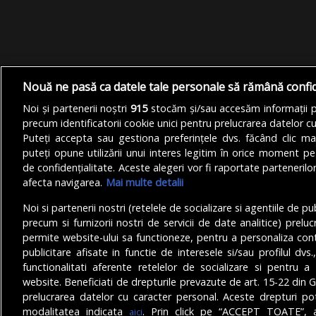
Nouă ne pasă ca datele tale personale să rămână confi
Noi și partenerii noștri
915
stocăm și/sau accesăm informații pe
precum identificatorii cookie unici pentru prelucrarea datelor c
Puteți accepta sau gestiona preferințele dvs. făcând clic ma
puteți opune utilizării unui interes legitim în orice moment pe
de confidențialitate. Aceste alegeri vor fi raportate partenerilor
afecta navigarea.
Mai multe detalii
Noi si partenerii nostri (retelele de socializare si agentiile de p
precum si furnizorii nostri de servicii de date analitice) prel
permite website-ului sa functioneze, pentru a personaliza conti
publicitare afisate in functie de interesele si/sau profilul dvs
functionalitati aferente retelelor de socializare si pentru a 
© Copyright 2025 - Buletin de București.
website. Beneficiati de drepturile prevazute de art. 15-22 din 
Găzduit de
Presslabs.com
. Powered by
TRS Design
.
prelucrarea datelor cu caracter personal. Aceste drepturi pot
modalitatea indicata
. Prin click pe “ACCEPT TOATE”, a
aici