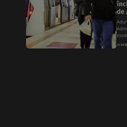
înc
de 
Adun
Admi
modu
DE
DEN