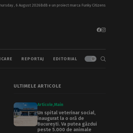
hursday , 6 August 2026
BdB e un proiect marca
Funky Citizens
ICARE
REPORTAJ
EDITORIAL
ULTIMELE ARTICOLE
Articole
Main
Un spital veterinar social,
inaugurat la o oră de
București. Va putea găzdui
peste 5.000 de animale