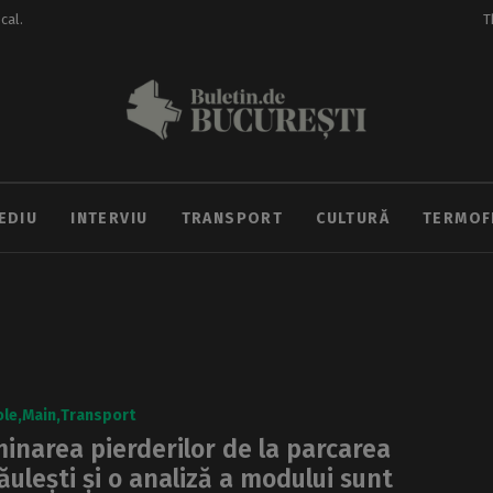
ocal.
T
EDIU
INTERVIU
TRANSPORT
CULTURĂ
TERMOF
ole
Main
Transport
minarea pierderilor de la parcarea
ăulești și o analiză a modului sunt