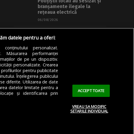
Polițiștii locali au sesizat și
branșamente ilegale la
rețeaua electrică
06/08/2026
Articole
Știri
Transport
răm datele pentru a oferi:
VIDEO | A fost montată ultima
grindă de beton de pe
a conținutului personalizat.
Autostrada A0
or. Măsurarea performanței
mațiilor de pe un dispozitiv.
06/08/2026
icității personalizate. Crearea
 profilurilor pentru publicitate
utului. Înțelegerea publicului
se diferite. Utilizarea de date
zarea datelor limitate pentru a
ACCEPT TOATE
ocație și identificarea prin
VREAU SA MODIFIC
SETARILE INDIVIDUAL
 Confidențialitate
Cookie Policy (EU)
Cookie Policy