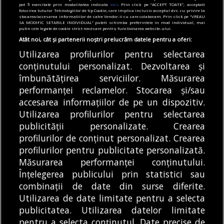
pot fi exercitate prin modalitatea indicata
aici
. Prin click pe “ACCEPT TOATE”, acceptati
generat de evenimente a fost resimțit la
folosirea tuturor Tehnologiilor de tip Cookie, care implica inclusiv acceptul dvs. cu privire la
stocarea/accesarea informatiilor de catre Vendor-ii cu care colaboram. Prin click pe “VREAU
peste 3 km distanță”
SA MODIFIC SETARILE INDIVIDUAL” puteti schimba preferintele in mod individual, mai
putin cele legate de cookie strict necesare pentru functionarea website-ului.
04/08/2026
Atât noi, cât și partenerii noștri prelucrăm datele pentru a oferi:
Utilizarea profilurilor pentru selectarea
Articole
Justiție
Main
conținutului personalizat. Dezvoltarea și
A fost clasat dosarul privind moartea Anei
Oroș, femeia ucisă de câini în zona Lacul
îmbunătățirea serviciilor. Măsurarea
Morii. Magistrații spun că „fapta nu este
performanței reclamelor. Stocarea și/sau
prevăzută de legea penală” | Libertatea
accesarea informațiilor de pe un dispozitiv.
04/08/2026
Utilizarea profilurilor pentru selectarea
publicității personalizate. Crearea
profilurilor de conținut personalizat. Crearea
profilurilor pentru publicitate personalizată.
MODIFICĂ SETĂRILE COOKIES
Măsurarea performanței conținutului.
Înțelegerea publicului prin statistici sau
combinații de date din surse diferite.
© Copyright 2025 - Buletin de București.
Utilizarea de date limitate pentru a selecta
Găzduit de
Presslabs.com
. Powered by
TRS Design
.
publicitatea. Utilizarea datelor limitate
Despre
Media
Politică De
Cookie
Cookie
Noi
Kit
Confidențialitate
Policy (EU)
Policy
pentru a selecta conținutul. Date precise de