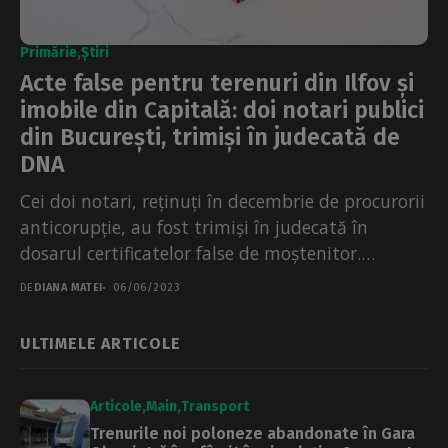
Primărie
Știri
Acte false pentru terenuri din Ilfov și
imobile din Capitală: doi notari publici
din București, trimiși în judecată de
DNA
Cei doi notari, reținuți în decembrie de procurorii
anticorupție, au fost trimiși în judecată în
dosarul certificatelor false de moștenitor.
Concret, funcționarii publici...
DE
DIANA MATEI
06/06/2023
ULTIMELE ARTICOLE
Articole
Main
Transport
Trenurile noi poloneze abandonate în Gara