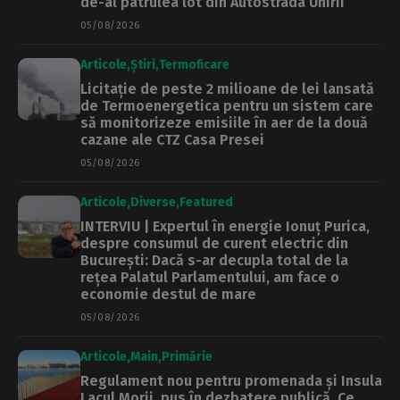
de-al patrulea lot din Autostrada Unirii
05/08/2026
Articole
Știri
Termoficare
Licitație de peste 2 milioane de lei lansată
de Termoenergetica pentru un sistem care
să monitorizeze emisiile în aer de la două
cazane ale CTZ Casa Presei
05/08/2026
Articole
Diverse
Featured
INTERVIU | Expertul în energie Ionuț Purica,
despre consumul de curent electric din
București: Dacă s-ar decupla total de la
rețea Palatul Parlamentului, am face o
economie destul de mare
05/08/2026
Articole
Main
Primărie
Regulament nou pentru promenada și Insula
Lacul Morii, pus în dezbatere publică. Ce