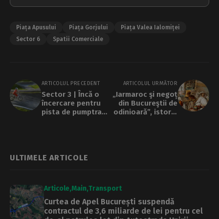
Piața Apusului
Piața Gorjului
Piața Valea Ialomiței
Sector 6
Spatii Comerciale
ARTICOLUL PRECEDENT
ARTICOLUL URMĂTOR
Sector 3 | Încă o
„Iarmaroc şi negoț
încercare pentru
din Bucureştii de
pista de pumptrack
odinioară”, istoria
de 520.000 de
târgurilor şi
euro. Amplasată în
pieţelor
zona de interes a
bucureștene
familiei Negoiță
ULTIMELE ARTICOLE
Articole
Main
Transport
Curtea de Apel București suspendă
contractul de 3,6 miliarde de lei pentru cel