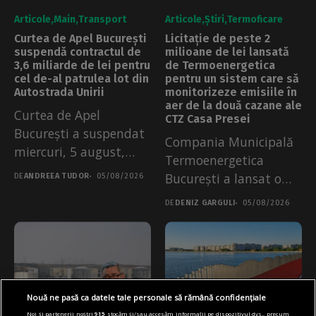
Articole
Main
Transport
Articole
Știri
Termoficare
Curtea de Apel București
Licitație de peste 2
suspendă contractul de
milioane de lei lansată
3,6 miliarde de lei pentru
de Termoenergetica
cel de-al patrulea lot din
pentru un sistem care să
Autostrada Unirii
monitorizeze emisiile în
aer de la două cazane ale
Curtea de Apel
CTZ Casa Presei
București a suspendat
Compania Municipală
miercuri, 5 august,
Termoenergetica
contractul de circa...
București a lansat o
DE
ANDREEA TUDOR
05/08/2026
licitație publică pentru
DE
DENIZ GARGULI
05/08/2026
realizarea unui...
Nouă ne pasă ca datele tale personale să rămână confidențiale
Noi și partenerii noștri
915
stocăm și/sau accesăm informații pe dispozitivul dvs., precum