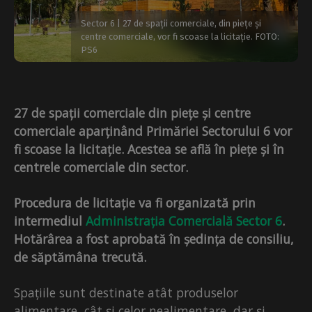
Sector 6 | 27 de spații comerciale, din piețe și
centre comerciale, vor fi scoase la licitație. FOTO:
PS6
27 de spații comerciale din piețe și centre
comerciale aparținând Primăriei Sectorului 6 vor
fi scoase la licitație. Acestea se află în piețe și în
centrele comerciale din sector.
Procedura de licitație va fi organizată prin
intermediul
Administrația Comercială Sector 6
.
Hotărârea a fost aprobată în ședința de consiliu,
de săptămâna trecută.
Spațiile sunt destinate atât produselor
alimentare, cât și celor nealimentare, dar și