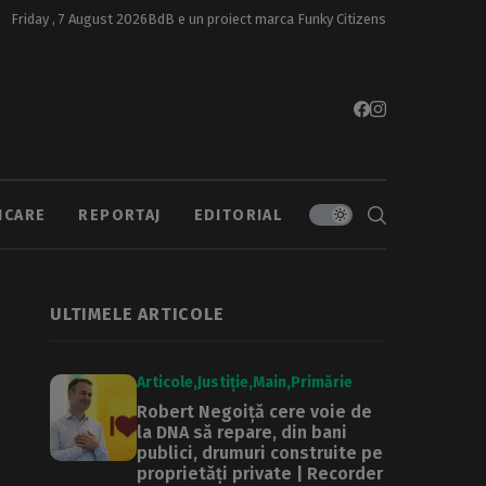
Friday , 7 August 2026
BdB e un proiect marca
Funky Citizens
ICARE
REPORTAJ
EDITORIAL
ULTIMELE ARTICOLE
Articole
Justiție
Main
Primărie
Robert Negoiță cere voie de
la DNA să repare, din bani
publici, drumuri construite pe
proprietăți private | Recorder