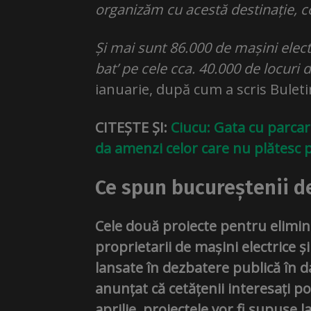
organizăm cu acestă destinație, c
Și mai sunt 86.000 de mașini electri
bat’ pe cele cca. 40.000 de locuri
ianuarie, după cum a scris Bulet
CITEȘTE ȘI:
Ciucu: Gata cu parcare
da amenzi celor care nu plătesc p
Ce spun bucureștenii de
Cele două proiecte pentru elimina
proprietarii de mașini electrice și
lansate în dezbatere publică în d
anunțat că cetățenii interesați p
aprilie, proiectele vor fi supuse la