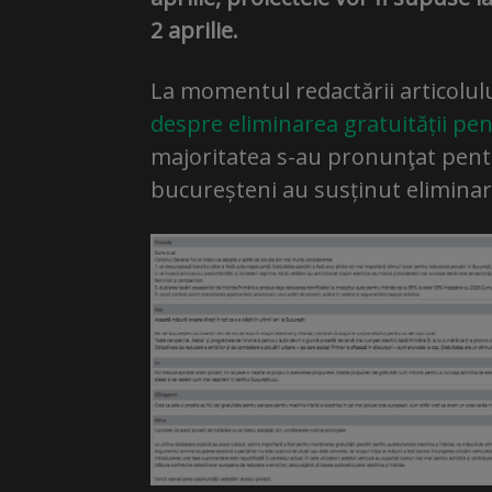
2 aprilie.
La momentul redactării articolul
despre eliminarea gratuității pent
majoritatea s-au pronunţat pentru
bucureșteni au susținut eliminarea