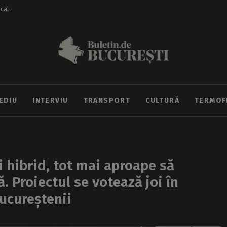
ocal.
EDIU
INTERVIU
TRANSPORT
CULTURĂ
TERMOF
și hibrid, tot mai aproape să
. Proiectul se votează joi în
bucureștenii