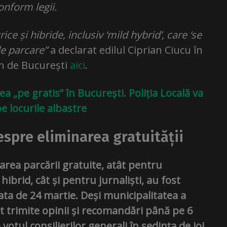
onform legii.
ce și hibride, inclusiv ‘mild hybrid’, care ‘se
 de parcare”
a declarat edilul Ciprian Ciucu în
in de București
aici
.
a „pe gratis” în București. Poliția Locală va
e locurile albastre
spre eliminarea gratuității
rea parcării gratuite, atât pentru
 hibrid, cât și pentru jurnaliști, au fost
ata de 24 martie. Deși municipalitatea a
ot trimite opinii și recomandări până pe 6
 votul consilierilor generali în ședința de joi,