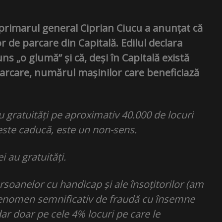
 primarul general Ciprian Ciucu a anunțat că
r de parcare din Capitală. Edilul declara
uns „o glumă” și că, deși în Capitală există
parcare, numărul mașinilor care beneficiază
 gratuități pe aproximativ 40.000 de locuri
 este caducă, este un non-sens.
 au gratuități.
rsoanelor cu handicap și ale însoțitorilor (am
n fenomen semnificativ de fraudă cu însemne
ar doar pe cele 4% locuri pe care le