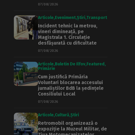
07/08/2026
Articole
Eveniment
Știri
Transport
Incident tehnic la metrou,
vineri dimineață, pe
Magistrala 1. Circulație
desfășurată cu dificultate
07/08/2026
Articole
Buletin De Ilfov
Featured
Primărie
Cum justifică Primăria
Voluntari blocarea accesului
jurnaliștilor BdB la ședințele
Consiliului Local
07/08/2026
Articole
Cultură
Știri
Retromobil organizează o
expoziție la Muzeul Militar, de
Ziua Motomecanizatelor