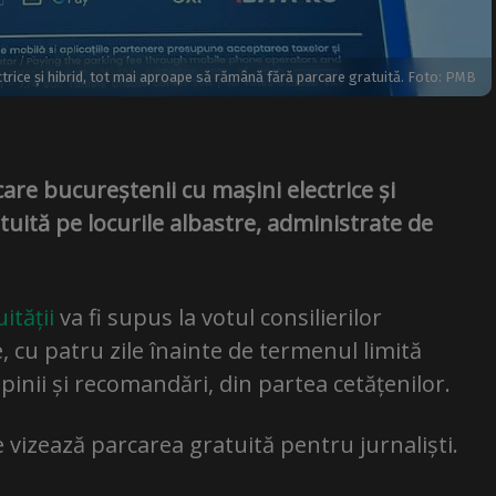
ctrice și hibrid, tot mai aproape să rămână fără parcare gratuită. Foto: PMB
 care bucureștenii cu mașini electrice și
tuită pe locurile albastre, administrate de
ității
va fi supus la votul consilierilor
ie, cu patru zile înainte de termenul limită
pinii și recomandări, din partea cetățenilor.
re vizează parcarea gratuită pentru jurnaliști.