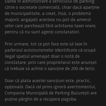
Darea în administrare a serviciului de parking
către o societate comercială, chiar dacă aparține
de municipalitate, a creat, însă, o problemă
majoră: angajații acesteia nu pot da amenzi
celor care parchează fără achitarea taxei orare,
pentru că nu sunt agenți constatatori.
Prin urmare, tot ce pot face este să lase în
parbrizul autoturismelor identificate că ocupă
ilegal spațiul amenajat doar o notă de
constatare, prin care proprietarul este anunțat
că trebuie să achite o sancține de 200 de lei/zi.
Doar că plata acestei sancțiuni este, practic,
opțională. Dacă cel prins ignoră avertismentul,
Compania Municipală de Parking București are
puține pârghii de a recupera paguba.