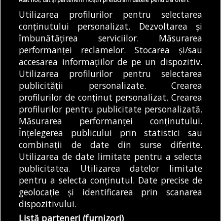
puse intenționat
galbene de caniculă
Utilizarea profilurilor pentru selectarea
Direcția Regională de
În acest final de
conținutului personalizat. Dezvoltarea și
Drumuri și Poduri
săptămână, vremea va
îmbunătățirea serviciilor. Măsurarea
(DRDP) Constanța îi
fi extrem de caldă în...
performanței reclamelor. Stocarea și/sau
avertizează pe șoferi...
accesarea informațiilor de pe un dispozitiv.
DE
ANDREEA STĂNĂRÎNGĂ
DE
DENIZ GARGULI
07/08/2026
07/08/2026
Utilizarea profilurilor pentru selectarea
publicității personalizate. Crearea
profilurilor de conținut personalizat. Crearea
profilurilor pentru publicitate personalizată.
MODIFICĂ SETĂRILE COOKIES
Măsurarea performanței conținutului.
Înțelegerea publicului prin statistici sau
combinații de date din surse diferite.
© Copyright 2025 - Buletin de București.
Utilizarea de date limitate pentru a selecta
Găzduit de
Presslabs.com
. Powered by
TRS Design
.
publicitatea. Utilizarea datelor limitate
Despre
Media
Politică De
Cookie
Cookie
Noi
Kit
Confidențialitate
Policy (EU)
Policy
pentru a selecta conținutul. Date precise de
geolocație și identificarea prin scanarea
dispozitivului.
Share this selection
Tweet
Listă parteneri (furnizori)