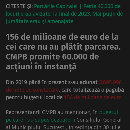
CITEȘTE ȘI:
Parcările Capitalei | Peste 46.000 de
locuri erau avizate, la final de 2023. Mai puțin de
jumătate erau și amenajate
156 de milioane de euro de la
cei care nu au plătit parcarea.
CMPB promite 60.000 de
acțiuni în instanță
Din 2019 până în prezent s-au adunat
3.895.996
de note de constatare
, care totalizează o pagubă
pentru bugetul local de
156 de milioane de euro
.
Reprezentanții CMPB au menționat, în
bugetul
pe care l-au supus dezbaterii
Consiliului General
al Municipiului București, în ședința din 30 iulie,