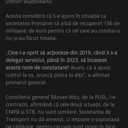
Stelian Bujduveanu.
Acesta consideră că s-a ajuns în situația ca
societatea Primăriei să aibă de recuperat 156 de
milioane. de euro pentru că cei care au condus-o
nu și-au făcut treaba.
„
Cine i-a oprit să acționeze din 2019, când li s-a
delegat serviciul, până în 2023, să încaseze
aceste note de constatare?
Acum, că a ajuns
cuțitul la os, aruncă pisica la alții”, a afirmat
primarul general.
Consilierul general Răzvan Nițu, de la PUSL, l-a
contrazis, afirmând că cele două situații, de la
CMPB și STB, nu sunt similare. Societatea de
Transport nu dă amenzi, ci impune o suprataxă
pe călătorie, pentru cei care sunt prinți în fapt,