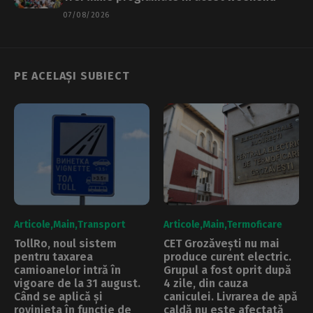
07/08/2026
PE ACELAȘI SUBIECT
Articole
Main
Transport
Articole
Main
Termoficare
TollRo, noul sistem
CET Grozăvești nu mai
pentru taxarea
produce curent electric.
camioanelor intră în
Grupul a fost oprit după
vigoare de la 31 august.
4 zile, din cauza
Când se aplică și
caniculei. Livrarea de apă
rovinieta în funcție de
caldă nu este afectată