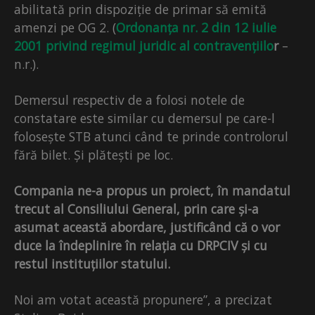
abilitată prin dispoziție de primar să emită
amenzi pe OG 2. (
Ordonanța nr. 2 din 12 iulie
2001 privind regimul juridic al contravențiilo
r
–
n.r.).
Demersul respectiv de a folosi notele de
constatare este similar cu demersul pe care-l
folosește STB atunci când te prinde controlorul
fără bilet. Și plătești pe loc.
Compania ne-a propus un proiect, în mandatul
trecut al Consiliului General, prin care și-a
asumat această abordare, justificând că o vor
duce la îndeplinire în relația cu DRPCIV și cu
restul instituțiilor statului.
Noi am votat această propunere”, a precizat