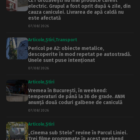
CET Grozăvești nu mai produce curent
electric. Grupul a fost oprit după 4 zile, din
cauza caniculei. Livrarea de apă caldă nu
este afectată
07/08/2026
Articole
Știri
Transport
Pericol pe A2: obiecte metalice,
descoperite în mod repetat pe autostradă.
Unele sunt puse intenționat
07/08/2026
Articole
Știri
Vremea în București, în weekend:
temperaturi de până la 36 de grade. ANM
anunță două coduri galbene de caniculă
07/08/2026
Articole
Știri
„Cinema sub Stele” revine în Parcul Liniei.
Trei filme programate în acest weekend