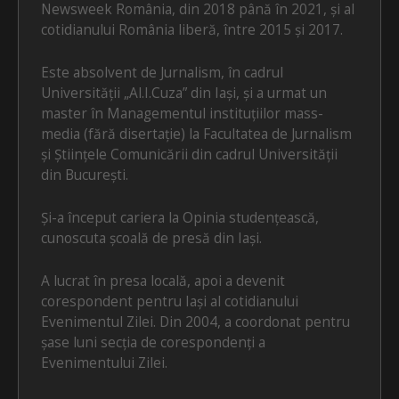
Newsweek România, din 2018 până în 2021, și al
cotidianului România liberă, între 2015 și 2017.
Este absolvent de Jurnalism, în cadrul
Universității „Al.I.Cuza” din Iași, și a urmat un
master în Managementul instituțiilor mass-
media (fără disertație) la Facultatea de Jurnalism
și Științele Comunicării din cadrul Universității
din București.
Și-a început cariera la Opinia studențească,
cunoscuta școală de presă din Iași.
A lucrat în presa locală, apoi a devenit
corespondent pentru Iași al cotidianului
Evenimentul Zilei. Din 2004, a coordonat pentru
șase luni secția de corespondenți a
Evenimentului Zilei.