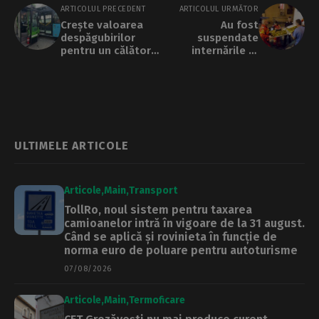
ARTICOLUL PRECEDENT
ARTICOLUL URMĂTOR
Crește valoarea
Au fost
despăgubirilor
suspendate
pentru un călător
internările la
care este
Centrul de Arși de
accidentat în
la Spitalul
mijloacele STB. Cât
Floreasca, din
primesc rudele, în
cauza unei ciuperci
caz de deces
periculoase.
Amenzi de 60.000
de lei
ULTIMELE ARTICOLE
Articole
Main
Transport
TollRo, noul sistem pentru taxarea
camioanelor intră în vigoare de la 31 august.
Când se aplică și rovinieta în funcție de
norma euro de poluare pentru autoturisme
07/08/2026
Articole
Main
Termoficare