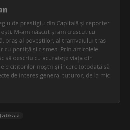
an
egiu de prestigiu din Capitală și reporter
rești. M-am născut și am crescut cu
, oraș al poveștilor, al tramvaiului tras
or cu portiță și cișmea. Prin articolele
c să descriu cu acuratețe viața din
le cititorilor noștri și încerc totodată să
ecte de interes general tuturor, de la mic
Șostakovici