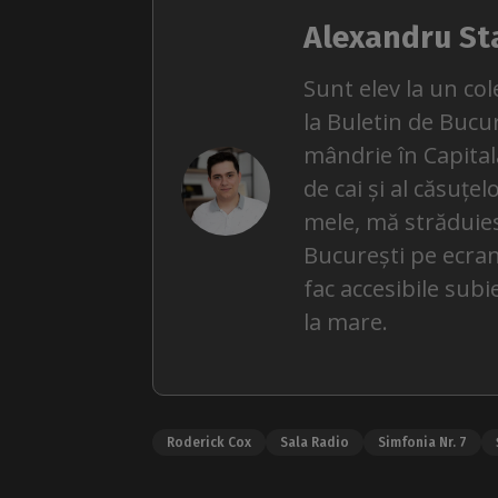
Alexandru St
Sunt elev la un col
la Buletin de Bucu
mândrie în Capitală
de cai și al căsuțel
mele, mă străduies
București pe ecrane
fac accesibile subi
la mare.
Roderick Cox
Sala Radio
Simfonia Nr. 7