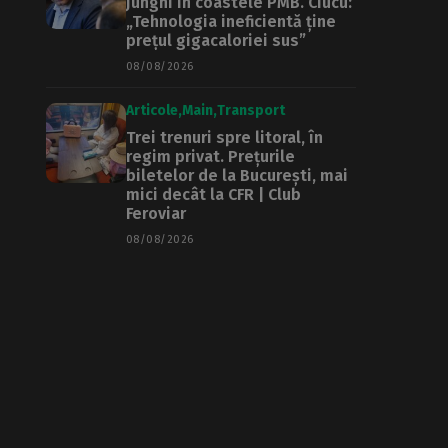
junghi în coastele PMB. Ciucu:
„Tehnologia ineficientă ține
prețul gigacaloriei sus”
08/08/2026
Articole
Main
Transport
Trei trenuri spre litoral, în
regim privat. Prețurile
biletelor de la București, mai
mici decât la CFR | Club
Feroviar
08/08/2026