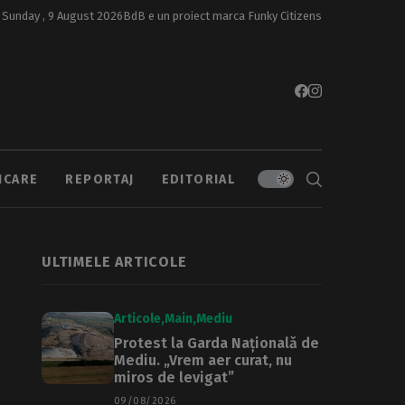
Sunday , 9 August 2026
BdB e un proiect marca
Funky Citizens
ICARE
REPORTAJ
EDITORIAL
ULTIMELE ARTICOLE
Articole
Main
Mediu
Protest la Garda Națională de
Mediu. „Vrem aer curat, nu
miros de levigat”
09/08/2026