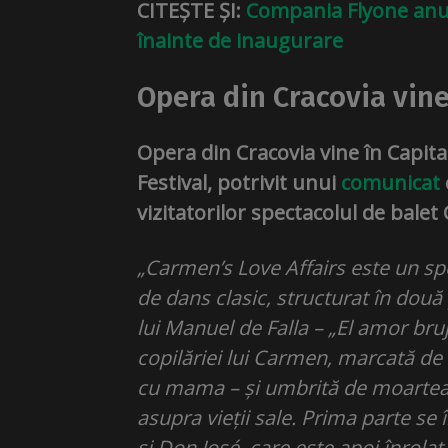
CITEȘTE ȘI:
Compania Flyone anul
înainte de inaugurare
Opera din Cracovia vine
Opera din Cracovia vine în Capit
Festival, potrivit unui
comunicat
vizitatorilor spectacolul de balet
„Carmen’s Love Affairs este un s
de dans clasic, structurat în dou
lui Manuel de Falla – „El amor bru
copilăriei lui Carmen, marcată de r
cu mama – și umbrită de moartea
asupra vieții sale. Prima parte s
și Don José, care este apoi înrolat