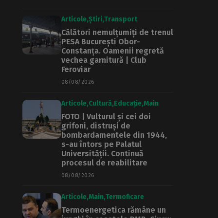
Articole
Știri
Transport
Călători nemulțumiți de trenul
PESA București Obor-
Constanța. Oamenii regretă
vechea garnitură | Club
Feroviar
08/08/2026
Articole
Cultură
Educație
Main
FOTO | Vulturul și cei doi
grifoni, distruși de
bombardamentele din 1944,
s-au întors pe Palatul
Universității. Continuă
procesul de reabilitare
08/08/2026
Articole
Main
Termoficare
Termoenergetica rămâne un