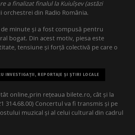
e a finalizat finalul la Kuiuîșev (astăzi
ii orchestrei din Radio România.
0 de minute și a fost compusă pentru
l bogat. Din acest motiv, piesa este
tate, tensiune și forță colectivă pe care o
 INVESTIGAȚII, REPORTAJE ȘI ȘTIRI LOCALE
ât online,prin rețeaua bilete.ro, cât și la
 021 314.68.00) Concertul va fi transmis și pe
stului muzical și al celui cultural din cadrul