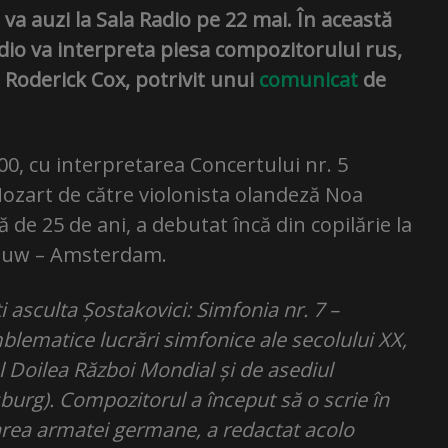
e va auzi la Sala Radio pe 22 mai. În această
dio va interpreta piesa compozitorului rus,
 Roderick Cox, potrivit unui
comunicat
de
0, cu interpretarea Concertului nr. 5
Mozart de către violonista olandeză Noa
 de 25 de ani, a debutat încă din copilărie la
bouw – Amsterdam.
ți asculta Șostakovici: Simfonia nr. 7 –
blematice lucrări simfonice ale secolului XX,
l Doilea Război Mondial și de asediul
burg). Compozitorul a început să o scrie în
area armatei germane, a redactat acolo