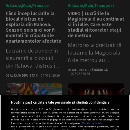
Articole
Main
Primărie
Articole
Main
Transport
Când încep lucrările la
VIDEO | Lucrările la
blocul distrus de
Magistrala 6 au continuat
explozia din Rahova.
și în iulie. Care este
Senzori seismici vor fi
stadiul viitoarelor stații
montați în crăpăturile
de metrou
apartamentelor afectate
Metrorex a precizat că
Lucrările de punere în
lucrările la Magistrala
siguranță a blocului
6 de metrou au
din Rahova, distrus în
continuat...
DE
ANDREEA STĂNĂRÎNGĂ
urma...
07/08/2026
DE
ALEXANDRU STAN
07/08/2026
Nouă ne pasă ca datele tale personale să rămână confidențiale
Noi și partenerii noștri
915
stocăm și/sau accesăm informații pe dispozitivul dvs., precum
identificatorii cookie unici pentru prelucrarea datelor cu caracter personal. Puteți accepta
sau gestiona preferințele dvs. făcând clic mai jos, respectiv vă puteți opune utilizării unui
interes legitim în orice moment pe pagina cu politica de confidențialitate. Aceste alegeri vor
fi raportate partenerilor noștri și nu vă vor afecta navigarea.
Mai multe detalii
Noi si partenerii nostri (retelele de socializare si agentiile de publicitate partenere, precum
si furnizorii nostri de servicii de date analitice) prelucram date pentru a permite website-