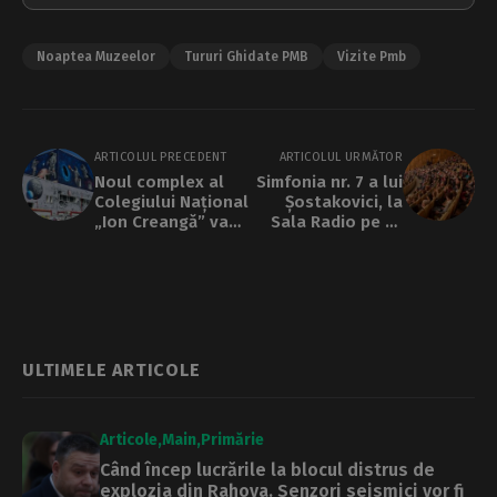
Noaptea Muzeelor
Tururi Ghidate PMB
Vizite Pmb
ARTICOLUL PRECEDENT
ARTICOLUL URMĂTOR
Noul complex al
Simfonia nr. 7 a lui
Colegiului Național
Șostakovici, la
„Ion Creangă” va
Sala Radio pe 22
putea fi vizitat de
mai
1 iunie. Cum arată
noua clădire
ULTIMELE ARTICOLE
Articole
Main
Primărie
Când încep lucrările la blocul distrus de
explozia din Rahova. Senzori seismici vor fi