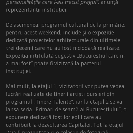
personalitățile care i-au trecut pragul”
, anunță
reprezentanții instituției.
De asemenea, programul cultural de la primărie,
pentru acest weekend, include și o expoziție
dedicată proiectelor arhitecturale din ultimele
trei decenii care nu au fost niciodată realizate.
Expoziția intitulată sugestiv „Bucureștiul care n-
a mai fost” poate fi vizitată la parterul
instituției.
Mai mult, la etajul 1, vizitatorii vor putea vedea
lucrări realizate de tinerii artiști bursieri din
programul „Tinere Talente”, iar la etajul 2 se va
lansa seria „Primari de seamă ai Bucureștiului”, o
expunere dedicată foștilor edili care au
contribuit la dezvoltarea Capitalei. Tot la etajul
2 va fi prezentată și o colecție de fotografii