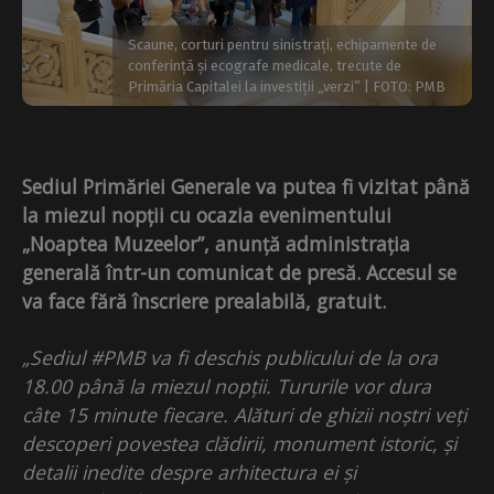
Scaune, corturi pentru sinistrați, echipamente de
conferință și ecografe medicale, trecute de
Primăria Capitalei la investiții „verzi” | FOTO: PMB
Sediul Primăriei Generale va putea fi vizitat până
la miezul nopții cu ocazia evenimentului
„Noaptea Muzeelor”, anunță administrația
generală într-un comunicat de presă. Accesul se
va face fără înscriere prealabilă, gratuit.
„Sediul #PMB va fi deschis publicului de la ora
18.00 până la miezul nopții. Tururile vor dura
câte 15 minute fiecare. Alături de ghizii noștri veți
descoperi povestea clădirii, monument istoric, și
detalii inedite despre arhitectura ei și