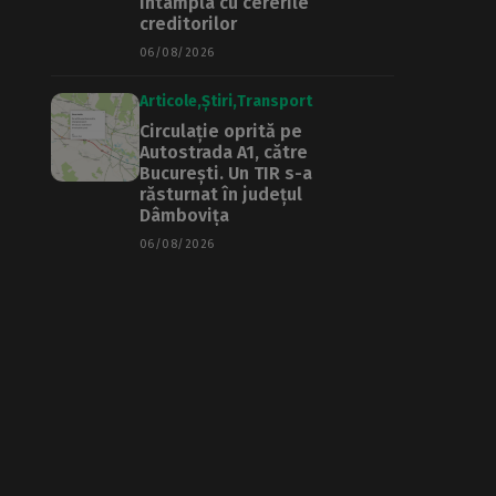
întâmpla cu cererile
creditorilor
06/08/2026
Articole
Știri
Transport
Circulație oprită pe
Autostrada A1, către
București. Un TIR s-a
răsturnat în județul
Dâmbovița
06/08/2026