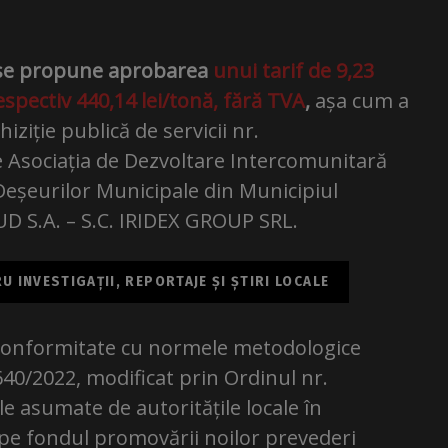
, se propune aprobarea
unui tarif de 9,23
espectiv 440,14 lei/tonă, fără TVA
,
așa cum a
iziție publică de servicii nr.
re Asociația de Dezvoltare Intercomunitară
eșeurilor Municipale din Municipiul
UD S.A. – S.C. IRIDEX GROUP SRL.
 INVESTIGAȚII, REPORTAJE ȘI ȘTIRI LOCALE
n conformitate cu normele metodologice
640/2022, modificat prin Ordinul nr.
le asumate de autoritățile locale în
 pe fondul promovării noilor prevederi