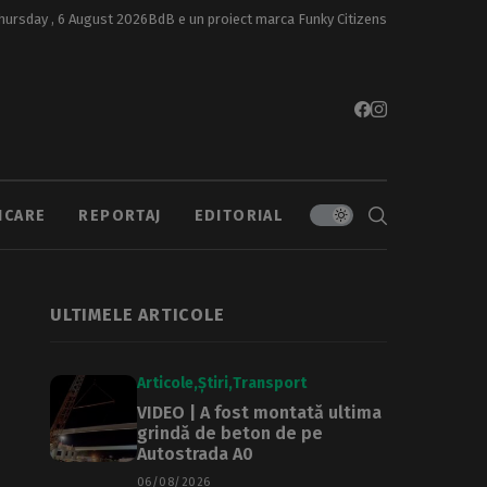
hursday , 6 August 2026
BdB e un proiect marca
Funky Citizens
ICARE
REPORTAJ
EDITORIAL
ULTIMELE ARTICOLE
Articole
Știri
Transport
VIDEO | A fost montată ultima
grindă de beton de pe
Autostrada A0
06/08/2026