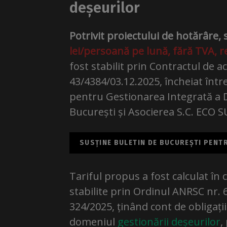
deșeurilor
Potrivit proiectului de hotărâre
lei/persoană pe lună, fără TVA, r
fost stabilit prin Contractul de ach
43/4384/03.12.2025, încheiat înt
pentru Gestionarea Integrată a D
București și Asocierea S.C. ECO S
SUSȚINE BULETIN DE BUCUREȘTI PENTRU
Tariful propus a fost calculat î
stabilite prin Ordinul ANRSC nr. 
324/2025, ținând cont de obligații
domeniul
gestionării deșeurilor
,