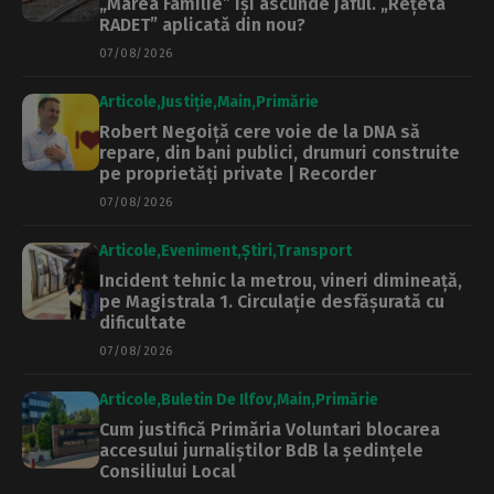
„Marea Familie” își ascunde jaful. „Rețeta
RADET” aplicată din nou?
07/08/2026
Articole
Justiție
Main
Primărie
Robert Negoiță cere voie de la DNA să
repare, din bani publici, drumuri construite
pe proprietăți private | Recorder
07/08/2026
Articole
Eveniment
Știri
Transport
Incident tehnic la metrou, vineri dimineață,
pe Magistrala 1. Circulație desfășurată cu
dificultate
07/08/2026
Articole
Buletin De Ilfov
Main
Primărie
Cum justifică Primăria Voluntari blocarea
accesului jurnaliștilor BdB la ședințele
Consiliului Local