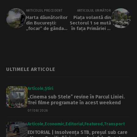
ARTICOLUL PRECEDENT
ARTICOLUL URMĂTOR
Harta dăunătorilor
Piața volantă din
din București:
Sectorul 1 se mută
„focar” de gândaci
în fața Primăriei în
și șobolani în
weekendul 3-5
centrul Capitalei.
iulie
Țânțarii „petrec” în
Pantelimon
ULTIMELE ARTICOLE
Articole
Știri
„Cinema sub Stele” revine în Parcul Liniei.
Trei filme programate în acest weekend
07/08/2026
Articole
Economic
Editorial
Featured
Transport
EDITORIAL | Insolvența STB, preșul sub care