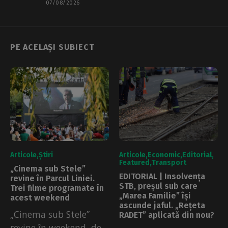
07/08/2026
PE ACELAȘI SUBIECT
Articole
Știri
Articole
Economic
Editorial
Featured
Transport
„Cinema sub Stele”
EDITORIAL | Insolvența
revine în Parcul Liniei.
STB, preșul sub care
Trei filme programate în
„Marea Familie” își
acest weekend
ascunde jaful. „Rețeta
„Cinema sub Stele”
RADET” aplicată din nou?
revine în weekend, de