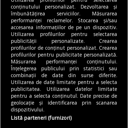
construirea ilegală de
avut loc vineri
conținutului personalizat. Dezvoltarea și
îmbunătățirea serviciilor. Măsurarea
drumuri, primarul
dimineață, 7 august, la
performanței reclamelor. Stocarea și/sau
Sectorului 3 Robert
metrou,...
REDACȚIA BULETIN DE
DE
ANDREEA STĂNĂRÎNGĂ
DE
accesarea informațiilor de pe un dispozitiv.
Negoiță a...
BUCUREȘTI
07/08/2026
07/08/2026
Utilizarea profilurilor pentru selectarea
publicității personalizate. Crearea
profilurilor de conținut personalizat. Crearea
profilurilor pentru publicitate personalizată.
MODIFICĂ SETĂRILE COOKIES
Măsurarea performanței conținutului.
Înțelegerea publicului prin statistici sau
combinații de date din surse diferite.
© Copyright 2025 - Buletin de București.
Utilizarea de date limitate pentru a selecta
Găzduit de
Presslabs.com
. Powered by
TRS Design
.
publicitatea. Utilizarea datelor limitate
Despre
Media
Politică De
Cookie
Cookie
Noi
Kit
Confidențialitate
Policy (EU)
Policy
pentru a selecta conținutul. Date precise de
geolocație și identificarea prin scanarea
dispozitivului.
Share this selection
Tweet
Listă parteneri (furnizori)
Facebook
Tweet
LinkedIn
Facebook