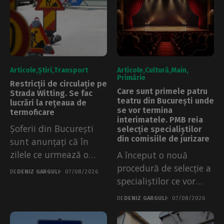
Articole
Știri
Transport
Articole
Cultură
Main
Primărie
Restricții de circulație pe
Care sunt primele patru
Strada Witting. Se fac
teatru din București unde
lucrări la rețeaua de
se vor termina
termoficare
interimatele. PMB reia
Șoferii din București
selecție specialiștilor
din comisiile de jurizare
sunt anunțați că în
zilele ce urmează o
A început o nouă
serie...
procedură de selecție a
DE
DENIZ GARGULI
07/08/2026
specialiștilor ce vor
face...
DE
DENIZ GARGULI
07/08/2026