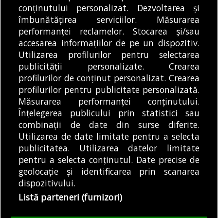
conținutului personalizat. Dezvoltarea și
îmbunătățirea serviciilor. Măsurarea
performanței reclamelor. Stocarea și/sau
MODIFICĂ SETĂRILE COOKIES
accesarea informațiilor de pe un dispozitiv.
Utilizarea profilurilor pentru selectarea
publicității personalizate. Crearea
© Copyright 2025 - Buletin de București.
profilurilor de conținut personalizat. Crearea
Găzduit de
Presslabs.com
. Powered by
TRS Design
.
profilurilor pentru publicitate personalizată.
Despre
Media
Politică De
Cookie
Cookie
Noi
Kit
Confidențialitate
Policy (EU)
Policy
Măsurarea performanței conținutului.
Înțelegerea publicului prin statistici sau
combinații de date din surse diferite.
Share this selection
Tweet
Utilizarea de date limitate pentru a selecta
Facebook
Tweet
publicitatea. Utilizarea datelor limitate
LinkedIn
Facebook
pentru a selecta conținutul. Date precise de
LinkedIn
geolocație și identificarea prin scanarea
dispozitivului.
Listă parteneri (furnizori)