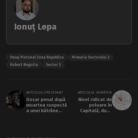
Ionuț Lepa
Pasaj Pietonal Zona Republica
Primaria Sectorului 3
Robert Negoita
Sector 3
ARTICOLUL PRECEDENT
ARTICOLUL URMĂTOR
Dosar penal după
Nivel ridicat de
moartea suspectă
poluare în
a unei bătrâne
Capitală, după
internate într-un
reînceperea şcolii.
azil ilegal din
Senzori roşii, chiar
Voluntari
şi la ora prânzului