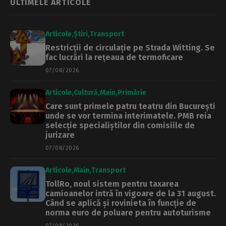
ULTIMELE ARTICOLE
Articole
Știri
Transport
Restricții de circulație pe Strada Witting. Se
fac lucrări la rețeaua de termoficare
07/08/2026
Articole
Cultură
Main
Primărie
Care sunt primele patru teatru din București
unde se vor termina interimatele. PMB reia
selecție specialiștilor din comisiile de
jurizare
07/08/2026
Articole
Main
Transport
TollRo, noul sistem pentru taxarea
camioanelor intră în vigoare de la 31 august.
Când se aplică și rovinieta în funcție de
norma euro de poluare pentru autoturisme
07/08/2026