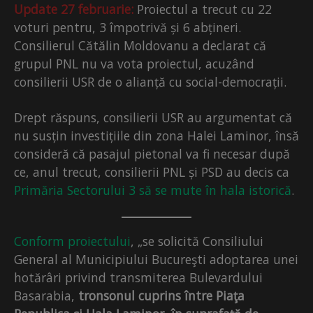
Update 27 februarie:
Proiectul a trecut cu 22
voturi pentru, 3 împotrivă și 6 abțineri.
Consilierul Cătălin Moldovanu a declarat că
grupul PNL nu va vota proiectul, acuzând
consilierii USR de o alianță cu social-democrații.
Drept răspuns, consilierii USR au argumentat că
nu susțin investițiile din zona Halei Laminor, însă
consideră că pasajul pietonal va fi necesar după
ce, anul trecut, consilierii PNL și PSD au decis ca
Primăria Sectorului 3 să se mute în hala istorică
.
Conform proiectului
, „se solicită Consiliului
General al Municipiului Bucureşti adoptarea unei
hotărâri privind transmiterea Bulevardului
Basarabia,
tronsonul cuprins între Piaţa