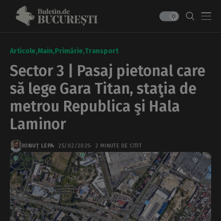
Articole
Main
Primărie
Transport
Sector 3 | Pasaj pietonal care
să lege Gara Titan, staţia de
metrou Republica şi Hala
Laminor
IONUȚ LEPA
25/02/2025
2 MINUTE DE CITIT