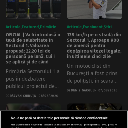
Articole
Featured
Primărie
Articole
Eveniment
Știri
OFICIAL | Va fi introdusă o
138 km/h pe o stradă din
taxă de salubritate în
Sectorul 1. Aproape 900
Sectorul 1. Valoarea
de amenzi pentru
propusă: 22,20 lei de
depășirea vitezei legale,
persoană pe lună. Cui i
în ultimele cinci zile
se aplică și de când
Un motociclist din
Primăria Sectorului 1 a
București a fost prins
pus în dezbatere
de polițiști, în seara
publicul proiectul de
de...
DE
DENIZ GARGULI
07/08/2026
regulament prin...
DE
RĂZVAN CHIRUȚĂ
08/08/2026
Nouă ne pasă ca datele tale personale să rămână confidențiale
Noi și partenerii noștri
915
stocăm și/sau accesăm informații pe dispozitivul dvs., precum
identificatorii cookie unici pentru prelucrarea datelor cu caracter personal. Puteți accepta