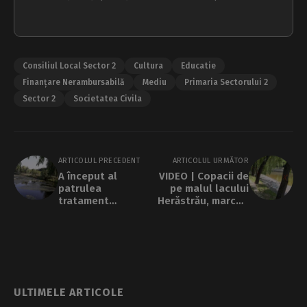
Consiliul Local Sector 2
Cultura
Educatie
Finanțare Nerambursabilă
Mediu
Primaria Sectorului 2
Sector 2
Societatea Civila
ARTICOLUL PRECEDENT
ARTICOLUL URMĂTOR
A început al
VIDEO | Copacii de
patrulea
pe malul lacului
tratament
Herăstrău, marcați
împotriva larvelor
cu „X” și „0”. Ce se
de țânțari, în
întâmplă cu arborii
Capitală
în mijlocul noului
șantier al PMB
ULTIMELE ARTICOLE