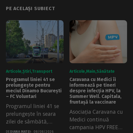
PE ACELAȘI SUBIECT
Articole
Știri
Transport
Articole
Main
Sănătate
Programul liniei 41 se
Caravana cu Medici îi
prelungește pentru
informează pe tineri
meciul Dinamo București
despre infecția HPV, la
– FC Voluntari
Summer Well. Capitala,
fruntașă la vaccinare
Programul liniei 41 se
Asociația Caravana cu
prelungește în seara
Medici continuă
zilei de sâmbătă,
campania HPV FREE
08.08.2026. Măsura a...
DE
DIANA MATEI
08/08/2026