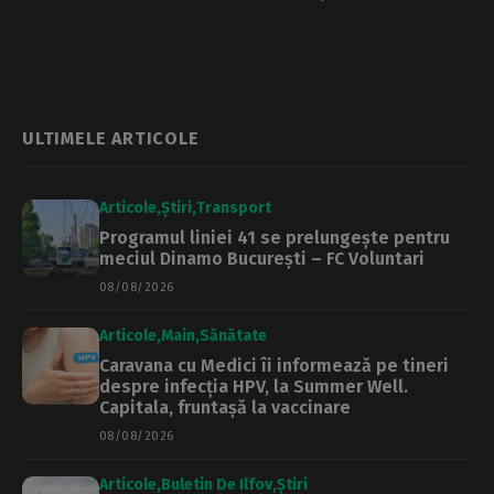
PNRR, pentru a le
după opere din
pune în școli |
programa de
Economedia
bacalaureat,
săptămâna
viitoare
ULTIMELE ARTICOLE
Articole
Știri
Transport
Programul liniei 41 se prelungește pentru
meciul Dinamo București – FC Voluntari
08/08/2026
Articole
Main
Sănătate
Caravana cu Medici îi informează pe tineri
despre infecția HPV, la Summer Well.
Capitala, fruntașă la vaccinare
08/08/2026
Articole
Buletin De Ilfov
Știri