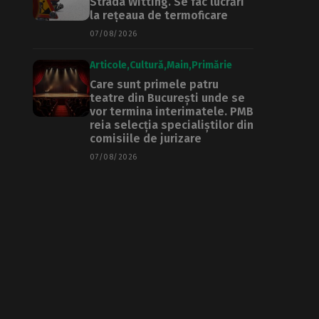
Strada Witting. Se fac lucrări
la rețeaua de termoficare
07/08/2026
Articole
Cultură
Main
Primărie
Care sunt primele patru
teatre din București unde se
vor termina interimatele. PMB
reia selecția specialiștilor din
comisiile de jurizare
07/08/2026