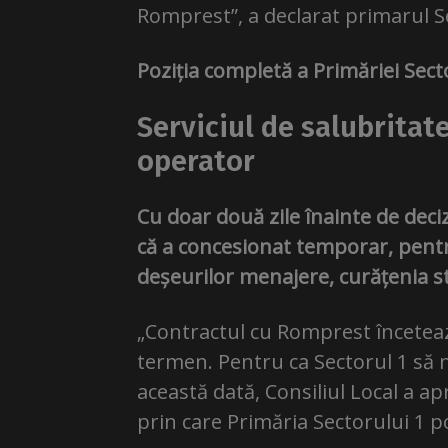
Romprest”, a declarat primarul S
Poziția completă a Primăriei Sect
Serviciul de salubritat
operator
Cu doar două zile înainte de deci
că a concesionat temporar, pentr
deșeurilor menajere, curățenia st
„Contractul cu Romprest încetează
termen. Pentru ca Sectorul 1 să 
această dată, Consiliul Local a ap
prin care Primăria Sectorului 1 po