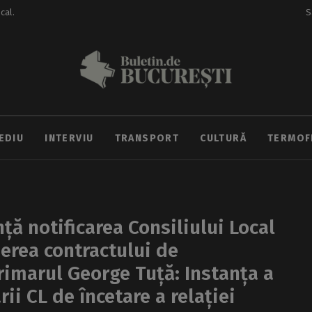
ocal.
S
EDIU
INTERVIU
TRANSPORT
CULTURĂ
TERMOF
ță notificarea Consiliului Local
ierea contractului de
Primarul George Tuță: Instanța a
ii CL de încetare a relației