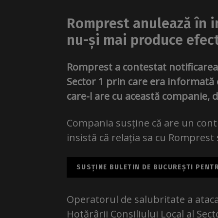
Romprest anulează în in
nu-și mai produce efec
Romprest a contestat notificarea 
Sector 1 prin care era informată 
care-l are cu această companie, d
Compania susține că are un contra
insistă că relația sa cu Romprest s
SUSȚINE BULETIN DE BUCUREȘTI PENTRU
Operatorul de salubritate a atacat
Hotărârii Consiliului Local al Sect