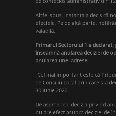
de contecios administrativ din 12
Altfel spus, instanța a decis că no
efectele. Pe de altă parte, hotărâ
valabilă.
Primarul Sectorului 1 a declarat,
înseamnă anularea deciziei de op
anularea unei adrese.
„Cel mai important este că Tribu
de Consiliu Local prin care s-a d
30 iunie 2026.
De asemenea, decizia privind anul
nu are efect asupra deciziei de în