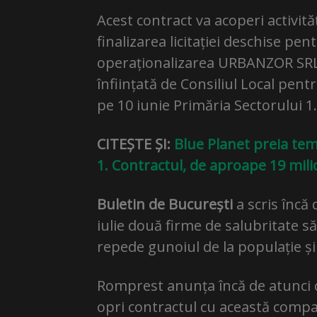
Acest contract va acoperi activită
finalizarea licitației deschise pe
operaționalizarea URBANZOR SRL, 
înființată de Consiliul Local pent
pe 10 iunie Primăria Sectorului 1.
CITEȘTE ȘI:
Blue Planet preia tem
1. Contractul, de aproape 19 mili
Buletin de București
a scris încă 
iulie două firme de salubritate să
repede gunoiul de la populație și 
Romprest anunța încă de atunci c
opri contractul cu această compan