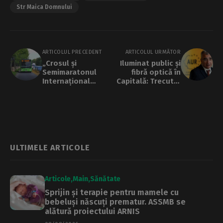
Str Maica Domnului
ARTICOLUL PRECEDENT
ARTICOLUL URMĂTOR
„Crosul și
Iluminat public și
Semimaratonul
fibră optică în
Internațional
Capitală: Trecutul
2026” modifică 30
de „cal troian“
de linii de
pentru
transport public, în
multinaționale al
weekend
„suveranistului“
AUR Petrișor Peiu |
Captura
ULTIMELE ARTICOLE
Articole
Main
Sănătate
Sprijin și terapie pentru mamele cu
bebeluși născuți prematur. ASSMB se
alătură proiectului ARNIS