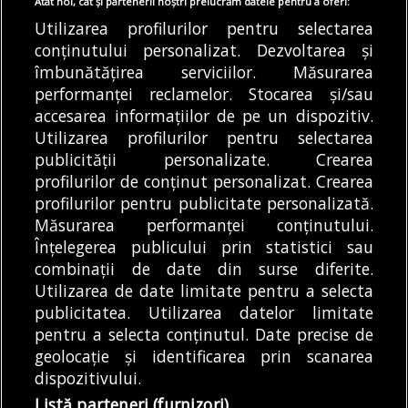
relocată temporar,
meciul Dinamo București
Atât noi, cât și partenerii noștri prelucrăm datele pentru a oferi:
săptămâna viitoare
– FC Voluntari
Utilizarea profilurilor pentru selectarea
Societatea de
Programul liniei 41 se
conținutului personalizat. Dezvoltarea și
îmbunătățirea serviciilor. Măsurarea
Transport București
prelungește în seara
performanței reclamelor. Stocarea și/sau
anunță că, începând cu
zilei de sâmbătă,
accesarea informațiilor de pe un dispozitiv.
10 august, stația de...
08.08.2026. Măsura a...
DE
DIANA MATEI
08/08/2026
DE
DIANA MATEI
08/08/2026
Utilizarea profilurilor pentru selectarea
publicității personalizate. Crearea
profilurilor de conținut personalizat. Crearea
profilurilor pentru publicitate personalizată.
MODIFICĂ SETĂRILE COOKIES
Măsurarea performanței conținutului.
Înțelegerea publicului prin statistici sau
combinații de date din surse diferite.
© Copyright 2025 - Buletin de București.
Utilizarea de date limitate pentru a selecta
Găzduit de
Presslabs.com
. Powered by
TRS Design
.
publicitatea. Utilizarea datelor limitate
Despre
Media
Politică De
Cookie
Cookie
Noi
Kit
Confidențialitate
Policy (EU)
Policy
pentru a selecta conținutul. Date precise de
geolocație și identificarea prin scanarea
dispozitivului.
Share this selection
Tweet
Listă parteneri (furnizori)