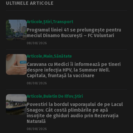
ULTIMELE ARTICOLE
Articole
Știri
Transport
Programul liniei 41 se prelungește pentru
meciul Dinamo București – FC Voluntari
08/08/2026
Articole
Main
Sănătate
Caravana cu Medici îi informează pe tineri
despre infecția HPV, la Summer Well.
Capitala, fruntașă la vaccinare
08/08/2026
Articole
Buletin De Ilfov
Știri
Povestiri la bordul vaporașului de pe Lacul
Snagov. Cât costă plimbările pe apă
însoțite de ghiduri audio prin Rezervația
Naturală
08/08/2026