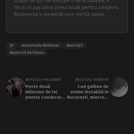
ocupat de știri de lifestyle și de actualitate. A
făcut un pas către presa locală pentru a explora
Bucureștiul și poveștile care merită spuse.
A7
Autostrada Moldovei
Restricții
Restrictii De Viteza
ARTICOLUL PRECEDENT
ARTICOLUL URMĂTOR
Peste două
Cod galben de
milioane de lei
vreme instabilă în
pentru conducerea
București, miercuri.
STB, în 2025. Fostul
Când vor crește
director Daniel
temperaturile
Istrate, cel mai
avantajat: peste
9.000 de euro net
pe lună