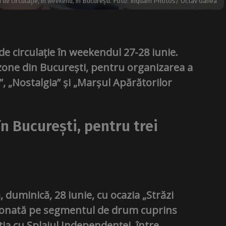
ii de circulație, în weekend, în București. Foto: Inquam Photos/ Octav Ganea
de circulație în weekendul 27-28 iunie.
e zone din București, pentru organizarea a
”, „Nostalgia” și „Marșul Apărătorilor
 în București, pentru trei
, duminică, 28 iunie, cu ocazia „Străzi
icționată pe segmentul de drum cuprins
ția cu Splaiul Independenței, între