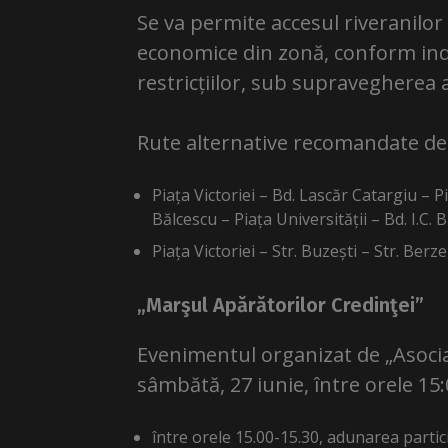
Se va permite accesul riveranilor 
economice din zonă, conform in
restricțiilor, sub supravegherea a
Rute alternative recomandate d
Piața Victoriei – Bd. Lascăr Catargiu 
Bălcescu – Piața Universității – Bd. I.C. 
Piața Victoriei – Str. Buzești – Str. Berzei
„Marşul Apărătorilor Credinţei”
Evenimentul organizat de „Asociaț
sâmbătă, 27 iunie, între orele 1
între orele 15.00-15.30, adunarea particip