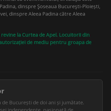
Padina, dinspre Şoseaua Bucureşti-Ploiești,
ei, dinspre Aleea Padina către Aleea
revine la Curtea de Apel. Locuitorii din
autorizației de mediu pentru groapa de
or
 de București de doi ani și jumătate.
esei independente, pasionată de