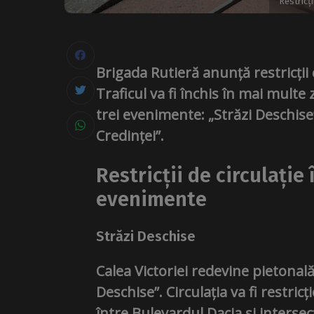
Restricț
Brigada Rutieră anunță restricții 
Traficul va fi închis în mai mult
trei evenimente: „Străzi Deschise
Credinței”.
Restricții de circulație
evenimente
Străzi Deschise
Calea Victoriei redevine pietonală
Deschise”. Circulația va fi restr
între Bulevardul Dacia și intersec