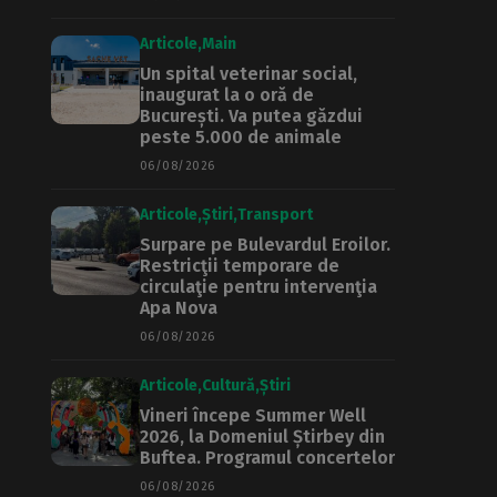
Articole
Main
Un spital veterinar social,
inaugurat la o oră de
București. Va putea găzdui
peste 5.000 de animale
06/08/2026
Articole
Știri
Transport
Surpare pe Bulevardul Eroilor.
Restricţii temporare de
circulaţie pentru intervenţia
Apa Nova
06/08/2026
Articole
Cultură
Știri
Vineri începe Summer Well
2026, la Domeniul Știrbey din
Buftea. Programul concertelor
06/08/2026