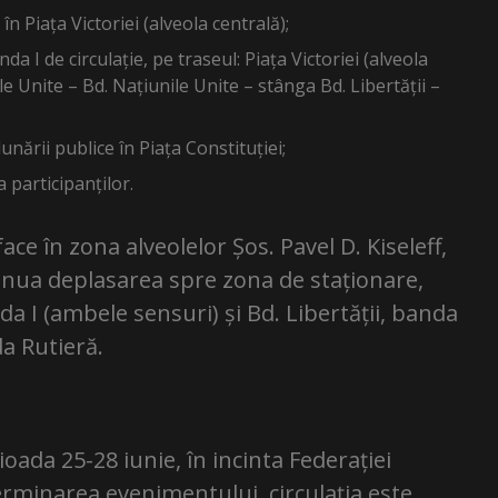
n Piața Victoriei (alveola centrală);
a I de circulație, pe traseul: Piața Victoriei (alveola
le Unite – Bd. Națiunile Unite – stânga Bd. Libertății –
nării publice în Piața Constituției;
a participanților.
ace în zona alveolelor Șos. Pavel D. Kiseleff,
tinua deplasarea spre zona de staționare,
a I (ambele sensuri) și Bd. Libertății, banda
a Rutieră.
ioada 25-28 iunie, în incinta Federației
erminarea evenimentului, circulaţia este