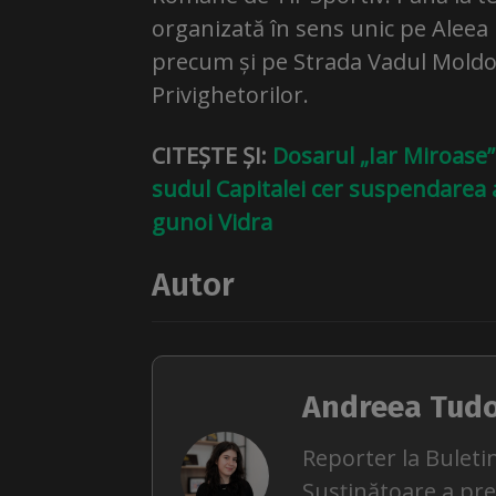
organizată în sens unic pe Aleea 
precum și pe Strada Vadul Moldov
Privighetorilor.
CITEȘTE ȘI:
Dosarul „Iar Miroase” 
sudul Capitalei cer suspendarea 
gunoi Vidra
Autor
Andreea Tud
Reporter la Buletin
Susținătoare a pr