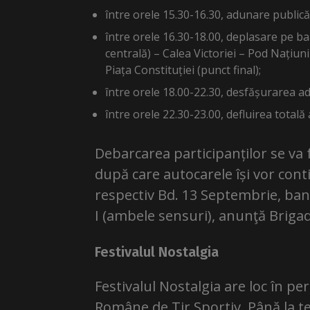
între orele 15.30-16.30, adunare publică î
între orele 16.30-18.00, deplasare pe band
centrală) – Calea Victoriei – Pod Națiuni
Piața Constituției (punct final);
între orele 18.00-22.30, desfășurarea adu
între orele 22.30-23.00, defluirea totală 
Debarcarea participanților se va f
după care autocarele își vor con
respectiv Bd. 13 Septembrie, band
I (ambele sensuri), anunţă Brigad
Festivalul Nostalgia
Festivalul Nostalgia are loc în per
Române de Tir Sportiv. Până la t