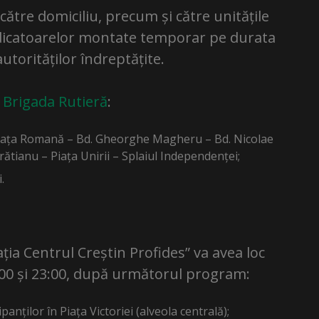
către domiciliu, precum și către unitățile
dicatoarelor montate temporar pe durata
utorităților îndreptățite.
e
Brigada Rutieră
:
– Piața Romană – Bd. Gheorghe Magheru – Bd. Nicolae
Brătianu – Piața Unirii – Splaiul Independenței;
.
ia Centrul Creștin Profides” va avea loc
5:00 și 23:00, după următorul program:
anților în Piața Victoriei (alveola centrală);