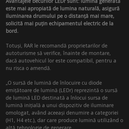
Avantajele becurilor LEDr sunt: lumina generată
este mai apropiată de lumina naturală, asigură
iluminarea drumului pe o distanță mai mare,
solicită mai puțin echipamentul electric de la
bord.
Totuși, RAR le recomandă proprietarilor de
autoturisme să verifice, înainte de montare,
dacă autovehicul lor este compatibil, pentru a
nu risca o amendă.
„O sursă de lumină de înlocuire cu diode
emițătoare de lumină (LEDr) reprezintă o sursă
de lumină LED destinată a înlocui sursa de
lumină inițială a unui dispozitiv de iluminare
omologat, având aceeași denumire a categoriei
(H1, H4 etc.), dar care produce lumină utilizând o
altă tehnologie de generare.