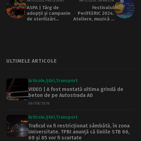
ARTICOLUL PRECEDENT
ARTICOLUL URMĂTOR
ASPA | Târg de
Festivalul
adopții și campanie
PeriFEERIC 2024.
de sterilizări
Ateliere, muzică și
gratuite
teatru, in zone
inedite
ULTIMELE ARTICOLE
Articole
Știri
Transport
VIDEO | A fost montată ultima grindă de
beton de pe Autostrada A0
06/08/2026
Articole
Știri
Transport
Traficul va fi restricționat sâmbătă, în zona
Universitate. TPBI anunță că liniile STB 66,
69 și 85 vor fi scurtate