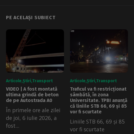
PE ACELAȘI SUBIECT
Articole
Știri
Transport
Articole
Știri
Transport
VIDEO | A fost montată
Traficul va fi restricționat
ultima grindă de beton
sâmbătă, în zona
de pe Autostrada A0
Universitate. TPBI anunță
că liniile STB 66, 69 și 85
În primele ore ale zilei
vor fi scurtate
de joi, 6 iulie 2026, a
Liniile STB 66, 69 și 85
fost...
vor fi scurtate