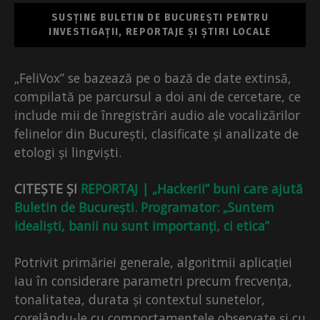
SUSȚINE BULETIN DE BUCUREȘTI PENTRU
INVESTIGAȚII, REPORTAJE ȘI ȘTIRI LOCALE
„FeliVox” se bazează pe o bază de date extinsă,
compilată pe parcursul a doi ani de cercetare, ce
include mii de înregistrări audio ale vocalizărilor
felinelor din București, clasificate și analizate de
etologi și lingviști.
CITEȘTE ȘI
REPORTAJ | „Hackerii” buni care ajută
Buletin de București. Programator: „Suntem
idealiști, banii nu sunt importanți, ci etica”
Potrivit primăriei generale, algoritmii aplicației
iau în considerare parametri precum frecvența,
tonalitatea, durata și contextul sunetelor,
corelându-le cu comportamentele observate și cu