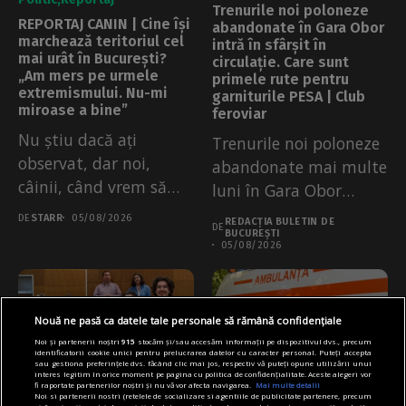
Trenurile noi poloneze
REPORTAJ CANIN | Cine își
abandonate în Gara Obor
marchează teritoriul cel
intră în sfârșit în
mai urât în București?
circulație. Care sunt
„Am mers pe urmele
primele rute pentru
extremismului. Nu-mi
garniturile PESA | Club
miroase a bine”
feroviar
Nu știu dacă ați
Trenurile noi poloneze
observat, dar noi,
abandonate mai multe
câinii, când vrem să
luni în Gara Obor
lăsăm...
pentru că...
DE
STARR
05/08/2026
REDACȚIA BULETIN DE
DE
BUCUREȘTI
05/08/2026
Nouă ne pasă ca datele tale personale să rămână confidențiale
Noi și partenerii noștri
915
stocăm și/sau accesăm informații pe dispozitivul dvs., precum
identificatorii cookie unici pentru prelucrarea datelor cu caracter personal. Puteți accepta
sau gestiona preferințele dvs. făcând clic mai jos, respectiv vă puteți opune utilizării unui
interes legitim în orice moment pe pagina cu politica de confidențialitate. Aceste alegeri vor
fi raportate partenerilor noștri și nu vă vor afecta navigarea.
Mai multe detalii
Noi si partenerii nostri (retelele de socializare si agentiile de publicitate partenere, precum