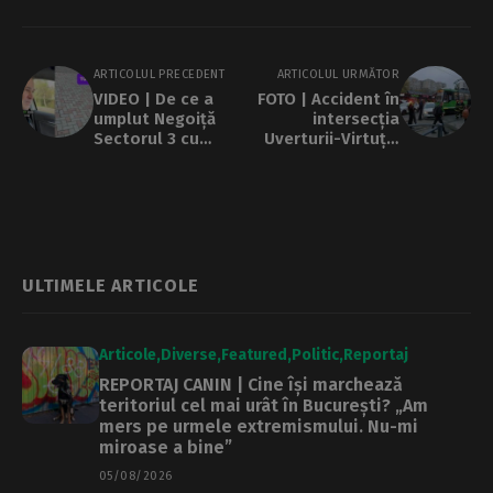
ARTICOLUL PRECEDENT
ARTICOLUL URMĂTOR
VIDEO | De ce a
FOTO | Accident în
umplut Negoiță
intersecția
Sectorul 3 cu
Uverturii-Virtuții:
pavele. Explicația
Linia 41 blocată,
primarului: Ce
după o coliziune
avem noi seamănă
între un tramvai și
cu Tokyo
un autoturism
ULTIMELE ARTICOLE
Articole
Diverse
Featured
Politic
Reportaj
REPORTAJ CANIN | Cine își marchează
teritoriul cel mai urât în București? „Am
mers pe urmele extremismului. Nu-mi
miroase a bine”
05/08/2026