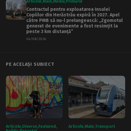
Articole
Main
Mediu
Primărie
Contractul pentru exploatarea Insulei
Copiilor din Herăstrău expiră în 2027. Apel
către PMB să nu-l prelungească: „Zgomotul
generat de evenimente a fost resimțit la
peste 3 km distanță”
04/08/2026
PE ACELAȘI SUBIECT
Articole
Diverse
Featured
Articole
Main
Transport
Politic
Reportaj