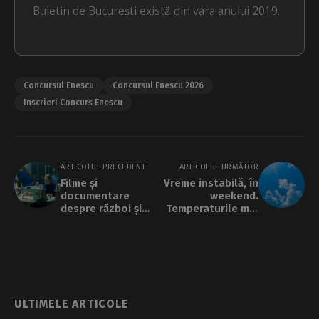
Buletin de București există din vara anului 2019.
Concursul Enescu
Concursul Enescu 2026
Inscrieri Concurs Enescu
ARTICOLUL PRECEDENT
ARTICOLUL URMĂTOR
Filme și
Vreme instabilă, în
documentare
weekend.
despre război și
Temperaturile mai
rezistență, la
cresc dar sunt
Cinema Muzeul
posibile averse
Țăranului, în cadrul
Cinepolitica 2026
ULTIMELE ARTICOLE