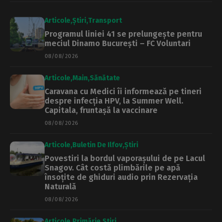
Articole
Știri
Transport
Programul liniei 41 se prelungește pentru
meciul Dinamo București – FC Voluntari
08/08/2026
Articole
Main
Sănătate
Caravana cu Medici îi informează pe tineri
despre infecția HPV, la Summer Well.
Capitala, fruntașă la vaccinare
08/08/2026
Articole
Buletin De Ilfov
Știri
Povestiri la bordul vaporașului de pe Lacul
Snagov. Cât costă plimbările pe apă
însoțite de ghiduri audio prin Rezervația
Naturală
08/08/2026
Articole
Primărie
Știri