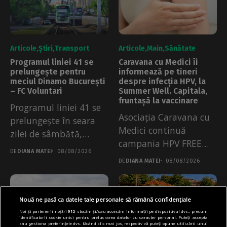
Articole
Știri
Transport
Articole
Main
Sănătate
Programul liniei 41 se
Caravana cu Medici îi
prelungește pentru
informează pe tineri
meciul Dinamo București
despre infecția HPV, la
– FC Voluntari
Summer Well. Capitala,
fruntașă la vaccinare
Programul liniei 41 se
Asociația Caravana cu
prelungește în seara
Medici continuă
zilei de sâmbătă,
campania HPV FREE
08.08.2026. Măsura a...
DE
DIANA MATEI
08/08/2026
City la Summer Well....
DE
DIANA MATEI
08/08/2026
Nouă ne pasă ca datele tale personale să rămână confidențiale
Noi și partenerii noștri
915
stocăm și/sau accesăm informații pe dispozitivul dvs., precum
identificatorii cookie unici pentru prelucrarea datelor cu caracter personal. Puteți accepta
sau gestiona preferințele dvs. făcând clic mai jos, respectiv vă puteți opune utilizării unui