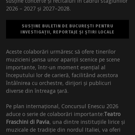
susține concerte și recitaluri în cadrul stagiunilor
2026 – 2027 și 2027–2028.
SUSȚINE BULETIN DE BUCUREȘTI PENTRU
INVESTIGAȚII, REPORTAJE ȘI ȘTIRI LOCALE
Aceste colaborări urmăresc să ofere tinerilor
muzicieni șansa unor apariții scenice pe scene
importante, într-un moment esențial al
începutului lor de carieră, facilitând acestora
întâlnirea cu orchestre, dirijori și publicuri
diverse din întreaga țară.
Pe plan internațional, Concursul Enescu 2026
aduce o serie de colaborări importante:
Teatro
Fraschini di Pavia
, una dintre instituțiile lirice și
muzicale de tradiție din nordul Italiei, va oferi