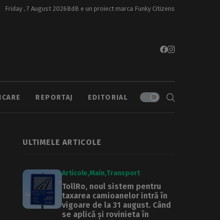
Friday , 7 August 2026
BdB e un proiect marca
Funky Citizens
ICARE
REPORTAJ
EDITORIAL
ULTIMELE ARTICOLE
Articole
Main
Transport
TollRo, noul sistem pentru
taxarea camioanelor intră în
vigoare de la 31 august. Când
se aplică și rovinieta în