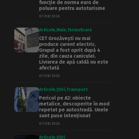
funcție de norma euro de
poluare pentru autoturisme
07/08/2026
Articole
Main
Termoficare
CET Grozăvești nu mai
produce curent electric.
Grupul a fost oprit după 4
zile, din cauza caniculei.
Livrarea de apă caldă nu este
afectată
07/08/2026
Articole
Știri
Transport
Pericol pe A2: obiecte
metalice, descoperite în mod
repetat pe autostradă. Unele
sunt puse intenționat
07/08/2026
Articole
Știri