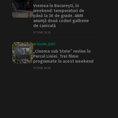
Vremea în București, în
weekend: temperaturi de
până la 36 de grade. ANM
anunță două coduri galbene
de caniculă
07/08/2026
Articole
Știri
„Cinema sub Stele” revine în
Parcul Liniei. Trei filme
programate în acest weekend
07/08/2026