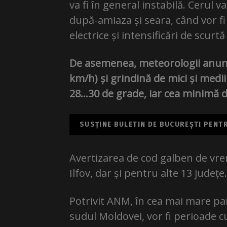
va fi în general instabilă. Cerul 
după-amiaza și seara, când vor fi
electrice și intensificări de scurt
De asemenea, meteorologii anunță 
km/h) și grindină de mici și med
28…30 de grade, iar cea minimă 
SUSȚINE BULETIN DE BUCUREȘTI PENTRU
Avertizarea de cod galben de vrem
Ilfov, dar și pentru alte 13 județe.
Potrivit ANM, în cea mai mare pa
sudul Moldovei, vor fi perioade cu