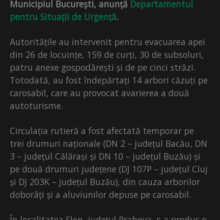
Municipiul București, anunță
Departamentul
pentru Situații de Urgență
.
Autoritățile au intervenit pentru evacuarea apei
din 26 de locuințe, 159 de curți, 30 de subsoluri,
patru anexe gospodărești și de pe cinci străzi.
Totodată, au fost îndepărtați 14 arbori căzuți pe
carosabil, care au provocat avarierea a două
autoturisme.
Circulația rutieră a fost afectată temporar pe
trei drumuri naționale (DN 2 – județul Bacău, DN
3 – județul Călărași și DN 10 – județul Buzău) și
pe două drumuri județene (DJ 107P – județul Cluj
și DJ 203K – județul Buzău), din cauza arborilor
doborâți și a aluviunilor depuse pe carosabil.
În localitatea Slon, județul Prahova, s-a produs o