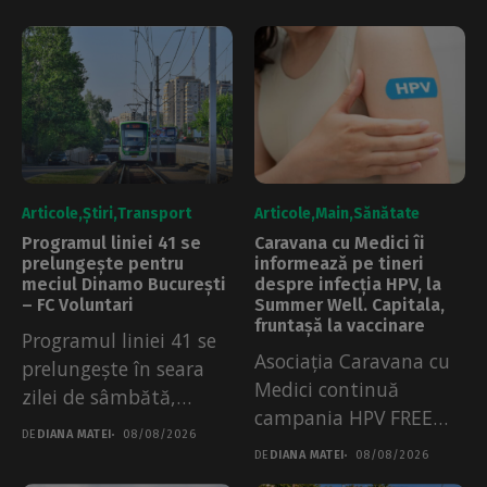
Articole
Știri
Transport
Articole
Main
Sănătate
Programul liniei 41 se
Caravana cu Medici îi
prelungește pentru
informează pe tineri
meciul Dinamo București
despre infecția HPV, la
– FC Voluntari
Summer Well. Capitala,
fruntașă la vaccinare
Programul liniei 41 se
Asociația Caravana cu
prelungește în seara
Medici continuă
zilei de sâmbătă,
campania HPV FREE
08.08.2026. Măsura a...
DE
DIANA MATEI
08/08/2026
City la Summer Well....
DE
DIANA MATEI
08/08/2026