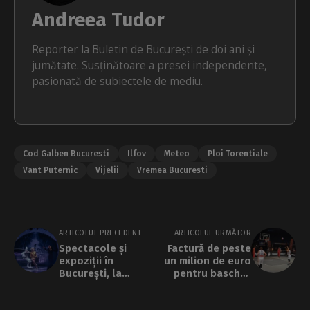
Andreea Tudor
Reporter la Buletin de București de doi ani și
jumătate. Susținătoare a presei independente,
pasionată de subiectele de mediu.
Cod Galben Bucuresti
Ilfov
Meteo
Ploi Torentiale
Vant Puternic
Vijelii
Vremea Bucuresti
ARTICOLUL PRECEDENT
ARTICOLUL URMĂTOR
Spectacole și
Factură de peste
expoziții în
un milion de euro
București, la
pentru baschet
instituțiile de
stradal în Sectorul
cultură ale PMB.
2, cu acordul