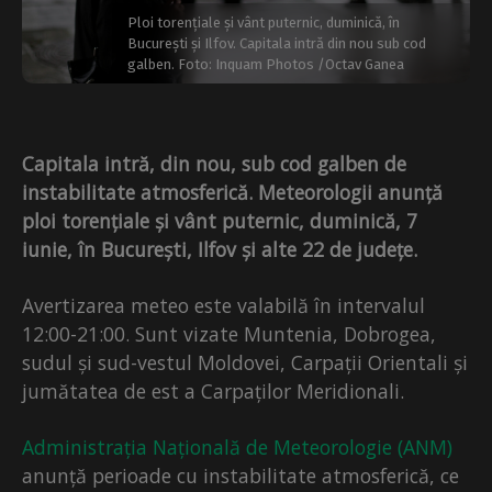
Ploi torențiale și vânt puternic, duminică, în
București și Ilfov. Capitala intră din nou sub cod
galben. Foto: Inquam Photos /Octav Ganea
Capitala intră, din nou, sub cod galben de
instabilitate atmosferică. Meteorologii anunță
ploi torențiale și vânt puternic, duminică, 7
iunie, în București, Ilfov și alte 22 de județe.
Avertizarea meteo este valabilă în intervalul
12:00-21:00. Sunt vizate Muntenia, Dobrogea,
sudul și sud-vestul Moldovei, Carpații Orientali și
jumătatea de est a Carpaților Meridionali.
Administrația Națională de Meteorologie (ANM)
anunță perioade cu instabilitate atmosferică, ce