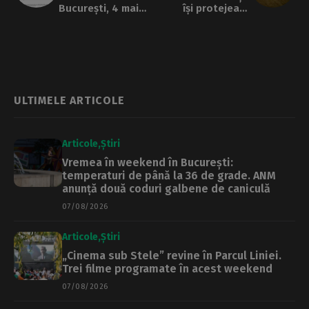
București, 4 mai
își protejează
2020, ziua 69
angajații cu
telemea de vacă
ULTIMELE ARTICOLE
Articole
Știri
Vremea în weekend în București:
temperaturi de până la 36 de grade. ANM
anunță două coduri galbene de caniculă
07/08/2026
Articole
Știri
„Cinema sub Stele” revine în Parcul Liniei.
Trei filme programate în acest weekend
07/08/2026