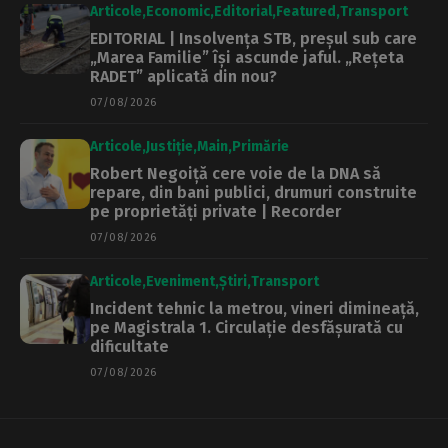
Articole
Economic
Editorial
Featured
Transport
EDITORIAL | Insolvența STB, preșul sub care
„Marea Familie” își ascunde jaful. „Rețeta
RADET” aplicată din nou?
07/08/2026
Articole
Justiție
Main
Primărie
Robert Negoiță cere voie de la DNA să
repare, din bani publici, drumuri construite
pe proprietăți private | Recorder
07/08/2026
Articole
Eveniment
Știri
Transport
Incident tehnic la metrou, vineri dimineață,
pe Magistrala 1. Circulație desfășurată cu
dificultate
07/08/2026