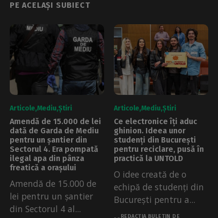
PE ACELAȘI SUBIECT
Articole
Mediu
Știri
Articole
Mediu
Știri
Amendă de 15.000 de lei
Ce electronice îți aduc
dată de Garda de Mediu
ghinion. Ideea unor
pentru un șantier din
studenți din București
Sectorul 4. Era pompată
pentru reciclare, pusă în
ilegal apa din pânza
practică la UNTOLD
freatică a orașului
O idee creată de o
Amendă de 15.000 de
echipă de studenți din
lei pentru un șantier
București pentru a...
din Sectorul 4 al...
REDACȚIA BULETIN DE