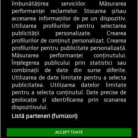
gestionarea deșeurilor,
îmbunătățirea serviciilor. Măsurarea
exploatarea Insulei
DE
ANDREEA STĂNĂRÎNGĂ
care prevăd...
04/08/2026
performanței reclamelor. Stocarea și/sau
Copiilor din Parcul
accesarea informațiilor de pe un dispozitiv.
Herăstrău expiră la
DE
ANDREEA TUDOR
04/08/2026
Utilizarea profilurilor pentru selectarea
finalul anului...
publicității personalizate. Crearea
profilurilor de conținut personalizat. Crearea
profilurilor pentru publicitate personalizată.
MODIFICĂ SETĂRILE COOKIES
Măsurarea performanței conținutului.
Înțelegerea publicului prin statistici sau
combinații de date din surse diferite.
© Copyright 2025 - Buletin de București.
Utilizarea de date limitate pentru a selecta
Găzduit de
Presslabs.com
. Powered by
TRS Design
.
publicitatea. Utilizarea datelor limitate
Despre
Media
Politică De
Cookie
Cookie
Noi
Kit
Confidențialitate
Policy (EU)
Policy
pentru a selecta conținutul. Date precise de
geolocație și identificarea prin scanarea
dispozitivului.
Share this selection
Tweet
Listă parteneri (furnizori)
Facebook
Tweet
LinkedIn
Facebook
ACCEPT TOATE
LinkedIn