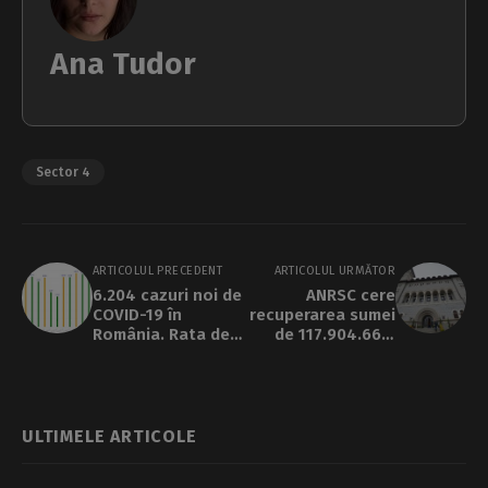
Ana Tudor
Sector 4
ARTICOLUL PRECEDENT
ARTICOLUL URMĂTOR
6.204 cazuri noi de
ANRSC cere
COVID-19 în
recuperarea sumei
România. Rata de
de 117.904.660,
incidență în Ilfov
plătită de Primăria
este de 9,12 cazuri
Sectorului 1 către
la 1.000 de
Romprest
locuitori
ULTIMELE ARTICOLE