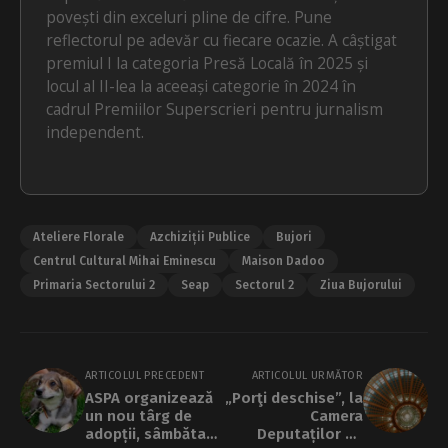
povești din exceluri pline de cifre. Pune
reflectorul pe adevăr cu fiecare ocazie. A câștigat
premiul I la categoria Presă Locală în 2025 și
locul al II-lea la aceeași categorie în 2024 în
cadrul Premiilor Superscrieri pentru jurnalism
independent.
Ateliere Florale
Azchiziții Publice
Bujori
Centrul Cultural Mihai Eminescu
Maison Dadoo
Primaria Sectorului 2
Seap
Sectorul 2
Ziua Bujorului
ARTICOLUL PRECEDENT
ARTICOLUL URMĂTOR
ASPA organizează
„Porţi deschise”, la
un nou târg de
Camera
adopții, sâmbăta
Deputaților de