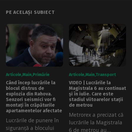
PE ACELAȘI SUBIECT
Articole
Main
Primărie
Articole
Main
Transport
Când încep lucrările la
VIDEO | Lucrările la
blocul distrus de
Magistrala 6 au continuat
explozia din Rahova.
și în iulie. Care este
Senzori seismici vor fi
stadiul viitoarelor stații
montați în crăpăturile
de metrou
apartamentelor afectate
Metrorex a precizat că
Lucrările de punere în
lucrările la Magistrala
siguranță a blocului
6 de metrou au