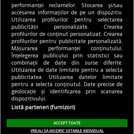
DE
DENIZ GARGULI
07/08/2026
performanței reclamelor. Stocarea și/sau
specialiștilor ce vor
accesarea informațiilor de pe un dispozitiv.
face...
DE
DENIZ GARGULI
07/08/2026
Utilizarea profilurilor pentru selectarea
publicității personalizate. Crearea
profilurilor de conținut personalizat. Crearea
profilurilor pentru publicitate personalizată.
MODIFICĂ SETĂRILE COOKIES
Măsurarea performanței conținutului.
Înțelegerea publicului prin statistici sau
combinații de date din surse diferite.
© Copyright 2025 - Buletin de București.
Utilizarea de date limitate pentru a selecta
Găzduit de
Presslabs.com
. Powered by
TRS Design
.
publicitatea. Utilizarea datelor limitate
Despre
Media
Politică De
Cookie
Cookie
Noi
Kit
Confidențialitate
Policy (EU)
Policy
pentru a selecta conținutul. Date precise de
geolocație și identificarea prin scanarea
dispozitivului.
Share this selection
Tweet
Listă parteneri (furnizori)
Facebook
Tweet
LinkedIn
Facebook
ACCEPT TOATE
LinkedIn
VREAU SA MODIFIC SETARILE INDIVIDUAL