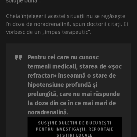
soluţie bună”.
Cheia înţelegerii acestei situaţii nu se regăseşte
în doza de noradrenalină, spun doctorii citaţi. Ei
vorbesc de un „impas terapeutic”.
Pentru cei care nu cunosc
termenii medicali, starea de «şoc
refractar» înseamnă o stare de
hipotensiune profundă şi
prelungită, care nu mai răspunde
la doze din ce în ce mai mari de
noradrenalină.
SUSȚINE BULETIN DE BUCUREȘTI
PENTRU INVESTIGAȚII, REPORTAJE
ȘI ȘTIRI LOCALE