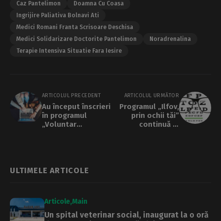
Caz Pantelimon
Doamna Cu Coasa
Ingrijire Paliativa Bolnavi Ati
Medici Romani Franta Scrisoare Deschisa
Medici Solidarizare Doctorite Pantelimon
Noradrenalina
Terapie Intensiva Situatie Fara Iesire
ARTICOLUL PRECEDENT
ARTICOLUL URMĂTOR
Au început înscrieri
Programul „Ilfov,
în programul
prin ochii tăi”
„Voluntar
continuă în
PROEDUS 2.0.”
Corbeanca
ULTIMELE ARTICOLE
Articole
Main
Un spital veterinar social, inaugurat la o oră