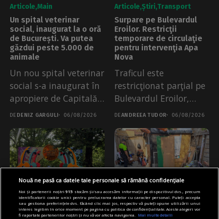
Articole
Main
Articole
Știri
Transport
Un spital veterinar
Surpare pe Bulevardul
social, inaugurat la o oră
Eroilor. Restricţii
de București. Va putea
temporare de circulaţie
găzdui peste 5.000 de
pentru intervenţia Apa
animale
Nova
Un nou spital veterinar
Traficul este
social s-a inaugurat în
restricţionat parţial pe
apropiere de Capitală,
Bulevardul Eroilor,
de...
după o surpare a
DE
DENIZ GARGULI
06/08/2026
DE
ANDREEA TUDOR
06/08/2026
părții...
Nouă ne pasă ca datele tale personale să rămână confidențiale
Noi și partenerii noștri
915
stocăm și/sau accesăm informații pe dispozitivul dvs., precum
identificatorii cookie unici pentru prelucrarea datelor cu caracter personal. Puteți accepta
sau gestiona preferințele dvs. făcând clic mai jos, respectiv vă puteți opune utilizării unui
interes legitim în orice moment pe pagina cu politica de confidențialitate. Aceste alegeri vor
Articole
Cultură
Știri
Articole
Primărie
Știri
fi raportate partenerilor noștri și nu vă vor afecta navigarea.
Mai multe detalii