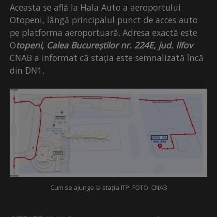
Aceasta se află la Hala Auto a aeroportului
Otopeni, lângă principalul punct de acces auto
pe platforma aeroportuară. Adresa exactă este
O
topeni, Calea Bucureștilor nr. 224E, jud. Ilfov
.
CNAB a informat că stația este semnalizată încă
din DN1.
Cum se ajunge la stația ITP. FOTO: CNAB