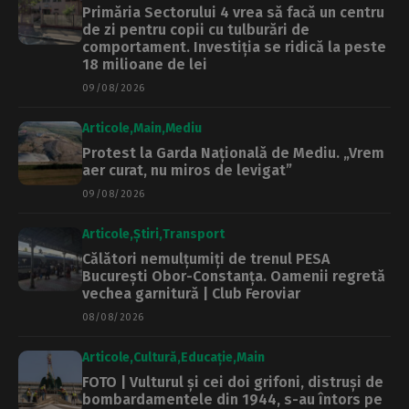
Primăria Sectorului 4 vrea să facă un centru
de zi pentru copii cu tulburări de
comportament. Investiția se ridică la peste
18 milioane de lei
09/08/2026
Articole
Main
Mediu
Protest la Garda Națională de Mediu. „Vrem
aer curat, nu miros de levigat”
09/08/2026
Articole
Știri
Transport
Călători nemulțumiți de trenul PESA
București Obor-Constanța. Oamenii regretă
vechea garnitură | Club Feroviar
08/08/2026
Articole
Cultură
Educație
Main
FOTO | Vulturul și cei doi grifoni, distruși de
bombardamentele din 1944, s-au întors pe