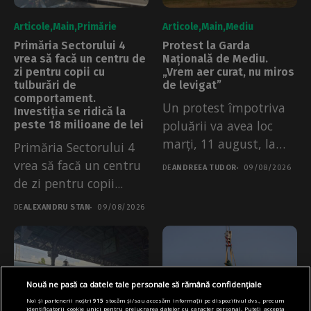
Articole
Main
Primărie
Articole
Main
Mediu
Primăria Sectorului 4
Protest la Garda
vrea să facă un centru de
Națională de Mediu.
zi pentru copii cu
„Vrem aer curat, nu miros
tulburări de
de levigat”
comportament.
Un protest împotriva
Investiția se ridică la
poluării va avea loc
peste 18 milioane de lei
marți, 11 august, la
Primăria Sectorului 4
Garda...
vrea să facă un centru
DE
ANDREEA TUDOR
09/08/2026
de zi pentru copii...
DE
ALEXANDRU STAN
09/08/2026
Nouă ne pasă ca datele tale personale să rămână confidențiale
Noi și partenerii noștri
915
stocăm și/sau accesăm informații pe dispozitivul dvs., precum
identificatorii cookie unici pentru prelucrarea datelor cu caracter personal. Puteți accepta