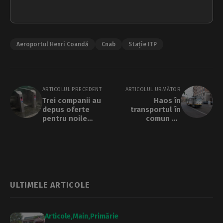
Aeroportul Henri Coandă
Cnab
Stație ITP
ARTICOLUL PRECEDENT
ARTICOLUL URMĂTOR
Trei companii au
Haos în
depus oferte
transportul în
pentru noile
comun de
cartele magnetice,
suprafață după
cartele și carduri
deschiderea
contactless de
șantierelor la
metrou | Club
liniile de tramvai.
feroviar
PMB: „Înainte de a
pleca la drum,
consultați
ULTIMELE ARTICOLE
aplicația InfoTB”
Articole
Main
Primărie