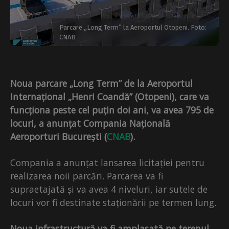
Parcare „Long Term” la Aeroportul Otopeni. Foto:
CNAB
Noua parcare „Long Term” de la Aeroportul
Internațional „Henri Coandă” (Otopeni), care va
funcționa peste cel puțin doi ani, va avea 795 de
locuri, a anunțat Compania Națională
Aeroporturi București (
CNAB
).
Compania a anunțat lansarea licitației pentru
realizarea noii parcări. Parcarea va fi
supraetajată și va avea 4 niveluri, iar sutele de
locuri vor fi destinate staționării pe termen lung.
Noua infrastructură va fi amplasată pe terenul