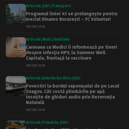
Articole
Știri
Transport
Programul liniei 41 se prelungește pentru
meciul Dinamo București – FC Voluntari
08/08/2026
Articole
Main
Sănătate
Caravana cu Medici îi informează pe tineri
despre infecția HPV, la Summer Well.
Capitala, fruntașă la vaccinare
08/08/2026
Articole
Buletin De Ilfov
Știri
Povestiri la bordul vaporașului de pe Lacul
Snagov. Cât costă plimbările pe apă
însoțite de ghiduri audio prin Rezervația
Naturală
08/08/2026
Articole
Primărie
Știri