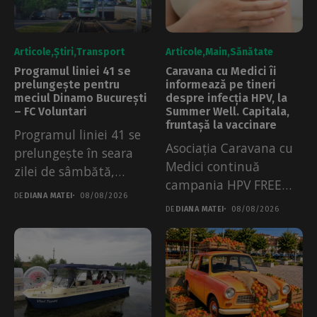
Articole
Știri
Transport
Articole
Main
Sănătate
Programul liniei 41 se
Caravana cu Medici îi
prelungește pentru
informează pe tineri
meciul Dinamo București
despre infecția HPV, la
– FC Voluntari
Summer Well. Capitala,
fruntașă la vaccinare
Programul liniei 41 se
Asociația Caravana cu
prelungește în seara
Medici continuă
zilei de sâmbătă,
campania HPV FREE
08.08.2026. Măsura a...
DE
DIANA MATEI
08/08/2026
City la Summer Well....
DE
DIANA MATEI
08/08/2026