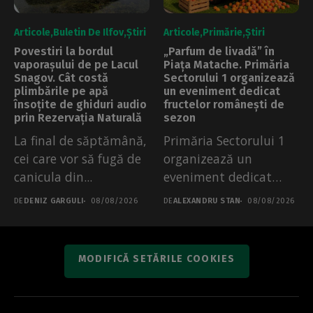
Articole
Buletin De Ilfov
Știri
Articole
Primărie
Știri
Povestiri la bordul
„Parfum de livadă” în
vaporașului de pe Lacul
Piața Matache. Primăria
Snagov. Cât costă
Sectorului 1 organizează
plimbările pe apă
un eveniment dedicat
însoțite de ghiduri audio
fructelor românești de
prin Rezervația Naturală
sezon
La final de săptămână,
Primăria Sectorului 1
cei care vor să fugă de
organizează un
canicula din...
eveniment dedicat
fructelor românești în
DE
DENIZ GARGULI
08/08/2026
DE
ALEXANDRU STAN
08/08/2026
Piața Matache....
MODIFICĂ SETĂRILE COOKIES