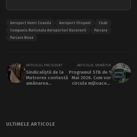
Aeroport Henri Coanda
Aeroport Otopeni
Cnab
Compania Nationala Aeroporturi Bucuresti
Parcare
Parcare Noua
ARTICOLUL PRECEDENT
ARTICOLUL URMĂTOR
Sindicaliștii de la
Programul STB de 1
Metrorex contestă
Mai 2026. Cum vor
amânarea
circula mijloacele
scumpirii biletelor
de transport de
și acuză Guvernul
Ziua Muncii
de subfinanțare
ULTIMELE ARTICOLE