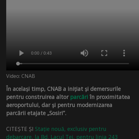
Video: CNAB
În același timp, CNAB a inițiat și demersurile
pentru construirea altor
parcări
în proximitatea
aeroportului, dar și pentru modernizarea
parcării etajate „Sosiri”.
CITEȘTE ȘI
Stație nouă, exclusiv pentru
debarcare, la Bd. Lacul Tei, pentru linia 243