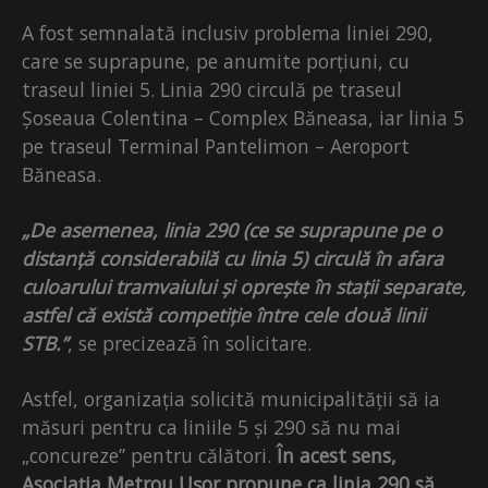
A fost semnalată inclusiv problema liniei 290,
care se suprapune, pe anumite porțiuni, cu
traseul liniei 5. Linia 290 circulă pe traseul
Șoseaua Colentina – Complex Băneasa, iar linia 5
pe traseul Terminal Pantelimon – Aeroport
Băneasa.
„De asemenea, linia 290 (ce se suprapune pe o
distanță considerabilă cu linia 5) circulă în afara
culoarului tramvaiului și oprește în stații separate,
astfel că există competiție între cele două linii
STB.”
, se precizează în solicitare.
Astfel, organizația solicită municipalității să ia
măsuri pentru ca liniile 5 și 290 să nu mai
„concureze” pentru călători.
În acest sens,
Asociația Metrou Ușor propune ca linia 290 să