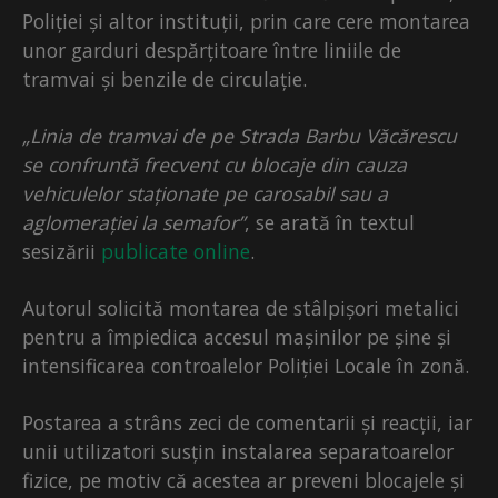
Poliției și altor instituții, prin care cere montarea
unor garduri despărțitoare între liniile de
tramvai și benzile de circulație.
„Linia de tramvai de pe Strada Barbu Văcărescu
se confruntă frecvent cu blocaje din cauza
vehiculelor staționate pe carosabil sau a
aglomerației la semafor”
, se arată în textul
sesizării
publicate online
.
Autorul solicită montarea de stâlpișori metalici
pentru a împiedica accesul mașinilor pe șine și
intensificarea controalelor Poliției Locale în zonă.
Postarea a strâns zeci de comentarii și reacții, iar
unii utilizatori susțin instalarea separatoarelor
fizice, pe motiv că acestea ar preveni blocajele și