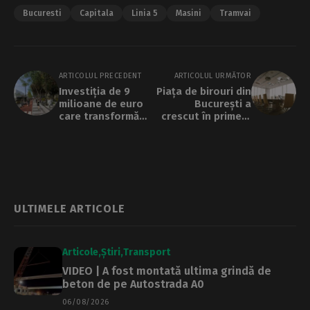
Bucuresti
Capitala
Linia 5
Masini
Tramvai
ARTICOLUL PRECEDENT
ARTICOLUL URMĂTOR
Investiția de 9
Piața de birouri din
milioane de euro
București a
care transformă
crescut în primele
Bd. Iuliu Maniu,
luni din 2026, dar
aprobată de
rămâne sub nivelul
Consiliul Local:
de dinainte de
dispar parcări,
pandemie
apar piste de
biciclete și spații
verzi
ULTIMELE ARTICOLE
Articole
Știri
Transport
VIDEO | A fost montată ultima grindă de
beton de pe Autostrada A0
06/08/2026