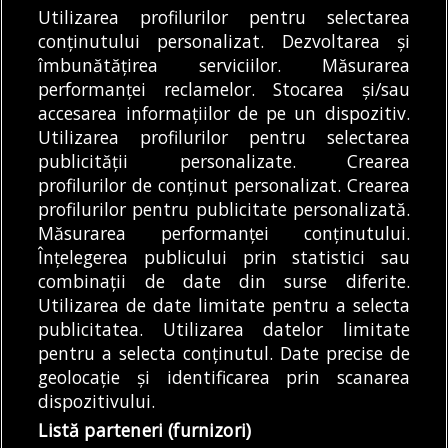
consumul de curent
cererile creditorilor
Utilizarea profilurilor pentru selectarea
În contextul crizei
Societatea de
conținutului personalizat. Dezvoltarea și
îmbunătățirea serviciilor. Măsurarea
energetice, Ministerul
Transport București
performanței reclamelor. Stocarea și/sau
Energiei face apel la
(STB) și-a cerut
accesarea informațiilor de pe un dispozitiv.
populație, dar și...
insolvența. Solicitarea a
DE
DIANA MATEI
06/08/2026
DE
ANDREEA TUDOR
06/08/2026
Utilizarea profilurilor pentru selectarea
fost înregistrată...
publicității personalizate. Crearea
profilurilor de conținut personalizat. Crearea
profilurilor pentru publicitate personalizată.
MODIFICĂ SETĂRILE COOKIES
Măsurarea performanței conținutului.
Înțelegerea publicului prin statistici sau
combinații de date din surse diferite.
© Copyright 2025 - Buletin de București.
Utilizarea de date limitate pentru a selecta
Găzduit de
Presslabs.com
. Powered by
TRS Design
.
publicitatea. Utilizarea datelor limitate
Despre
Media
Politică De
Cookie
Cookie
Noi
Kit
Confidențialitate
Policy (EU)
Policy
pentru a selecta conținutul. Date precise de
geolocație și identificarea prin scanarea
dispozitivului.
Share this selection
Tweet
Listă parteneri (furnizori)
Facebook
Tweet