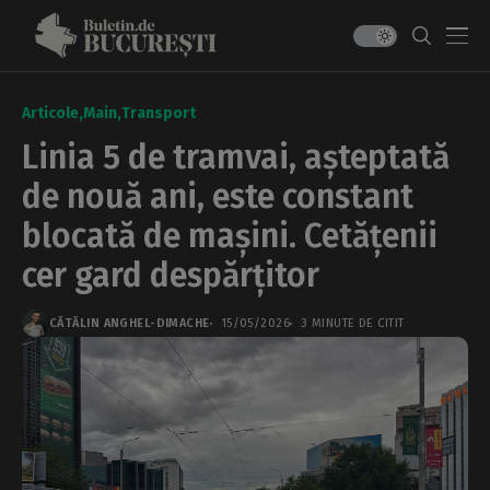
Articole
Main
Transport
Linia 5 de tramvai, așteptată
de nouă ani, este constant
blocată de mașini. Cetățenii
cer gard despărțitor
CĂTĂLIN ANGHEL-DIMACHE
15/05/2026
3 MINUTE DE CITIT