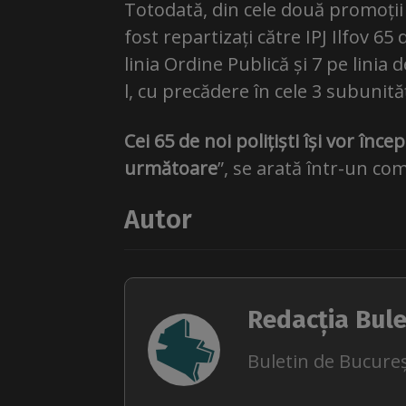
Totodată, din cele două promoții d
fost repartizați către IPJ Ilfov 65 
linia Ordine Publică și 7 pe linia 
l, cu precădere în cele 3 subunit
Cei 65 de noi polițiști își vor înc
următoare
”, se arată într-un com
Autor
Redacția Bule
Buletin de Bucureș