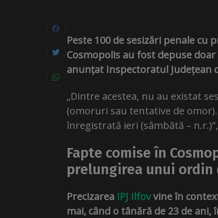
Peste 100 de sesizări penale cu pr
Cosmopolis au fost depuse doar în
anunțat Inspectoratul Județean de 
„Dintre acestea, nu au existat ses
(omoruri sau tentative de omor).
înregistrată ieri (sâmbătă – n.r.)”
Fapte comise în Cosmop
prelungirea unui ordin 
Precizarea
IPJ Ilfov
vine în contex
mai, când o tânără de 23 de ani, 