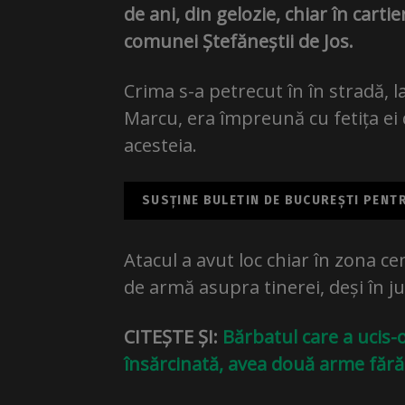
de ani, din gelozie, chiar în carti
comunei Ștefăneștii de Jos.
Crima s-a petrecut în în stradă, l
Marcu, era împreună cu fetița ei de
acesteia.
SUSȚINE BULETIN DE BUCUREȘTI PENTRU
Atacul a avut loc chiar în zona cen
de armă asupra tinerei, deși în j
CITEȘTE ȘI:
Bărbatul care a ucis-
însărcinată, avea două arme făr