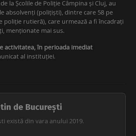
e la Școlile de Poliție Câmpina și Cluj, au
de absolvenți (polițiști), dintre care 58 pe
de poliție rutieră), care urmează a fi încadrați
ăți, menționate mai sus.
epe activitatea, în perioada imediat
unicat al instituției.
tin de București
ti există din vara anului 2019.