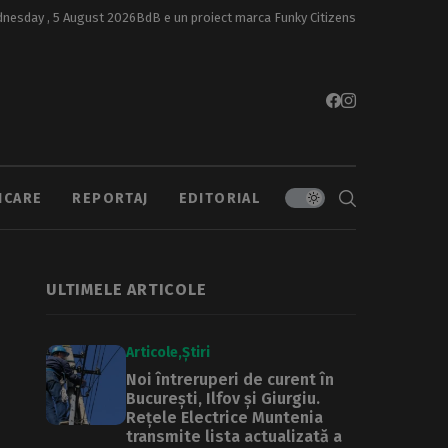
nesday , 5 August 2026
BdB e un proiect marca
Funky Citizens
ICARE
REPORTAJ
EDITORIAL
ULTIMELE ARTICOLE
Articole
Știri
Noi întreruperi de curent în
București, Ilfov și Giurgiu.
Rețele Electrice Muntenia
transmite lista actualizată a