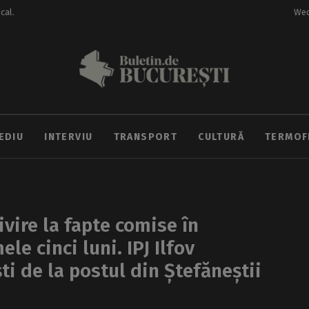
ocal.
Wed
EDIU
INTERVIU
TRANSPORT
CULTURĂ
TERMOF
ivire la fapte comise în
e cinci luni. IPJ Ilfov
i de la postul din Ștefăneștii