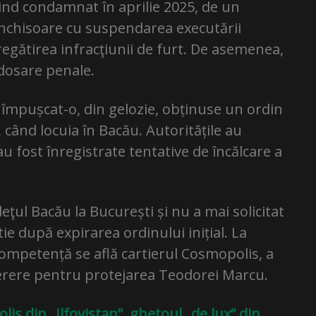
iind condamnat în aprilie 2025, de un
 închisoare cu suspendarea executării
egătirea infracţiunii de furt. De asemenea,
 dosare penale.
împușcat-o, din gelozie, obținuse un ordin
 când locuia în Bacău. Autoritățile au
u fost înregistrate tentative de încălcare a
eţul Bacău la București și nu a mai solicitat
ie după expirarea ordinului inițial. La
e competență se află cartierul Cosmopolis, a
cerere pentru protejarea Teodorei Marcu.
s din „Ilfovistan”, ghetoul „de lux” din