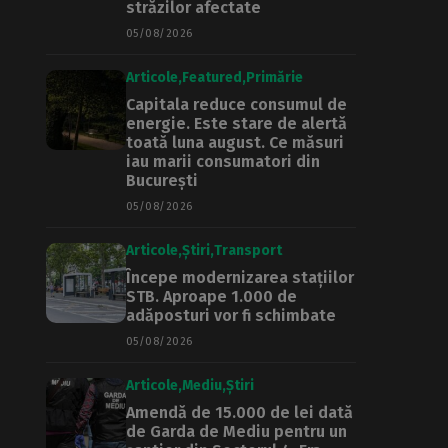
străzilor afectate
05/08/2026
Articole
Featured
Primărie
Capitala reduce consumul de
energie. Este stare de alertă
toată luna august. Ce măsuri
iau marii consumatori din
București
05/08/2026
Articole
Știri
Transport
Începe modernizarea stațiilor
STB. Aproape 1.000 de
adăposturi vor fi schimbate
05/08/2026
Articole
Mediu
Știri
Amendă de 15.000 de lei dată
de Garda de Mediu pentru un