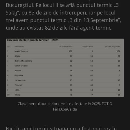
Bucureștiul. Pe locul II se află punctul termic „3
Sălaj”, cu 83 de zile de întreruperi, iar pe locul
trei avem punctul termic „3 din 13 Septembrie”,
unde au existat 82 de zile fără agent termic.
Clasamentul punctelor termice afectate în 2025. FOT:O
FărăApăCaldă
Nici în anii trecuți situația nu a fost mai roz în