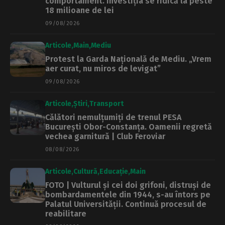
comportament. Investiția se ridică la peste
18 milioane de lei
09/08/2026
Articole
Main
Mediu
Protest la Garda Națională de Mediu. „Vrem
aer curat, nu miros de levigat”
09/08/2026
Articole
Știri
Transport
Călători nemulțumiți de trenul PESA
București Obor-Constanța. Oamenii regretă
vechea garnitură | Club Feroviar
08/08/2026
Articole
Cultură
Educație
Main
FOTO | Vulturul și cei doi grifoni, distruși de
bombardamentele din 1944, s-au întors pe
Palatul Universității. Continuă procesul de
reabilitare