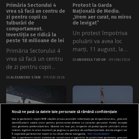
Primăria Sectorului 4
Protest la Garda
vrea să facă un centru de
Națională de Mediu.
zi pentru copii cu
„Vrem aer curat, nu miros
tulburări de
de levigat”
comportament.
Un protest împotriva
Investiția se ridică la
poluării va avea loc
peste 18 milioane de lei
marți, 11 august, la
Primăria Sectorului 4
Garda...
vrea să facă un centru
DE
ANDREEA TUDOR
09/08/2026
de zi pentru copii...
DE
ALEXANDRU STAN
09/08/2026
Nouă ne pasă ca datele tale personale să rămână confidențiale
Noi și partenerii noștri
915
stocăm și/sau accesăm informații pe dispozitivul dvs., precum
identificatorii cookie unici pentru prelucrarea datelor cu caracter personal. Puteți accepta
sau gestiona preferințele dvs. făcând clic mai jos, respectiv vă puteți opune utilizării unui
interes legitim în orice moment pe pagina cu politica de confidențialitate. Aceste alegeri vor
fi raportate partenerilor noștri și nu vă vor afecta navigarea.
Mai multe detalii
Noi si partenerii nostri (retelele de socializare si agentiile de publicitate partenere, precum