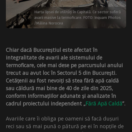
Harta lipsei de utilități în Capitală. Ce sector suferă
avarii masive la termoficare. FOTO: Inquam Photos
/Mălina Norocea
Chiar dacă Bucureștiul este afectat în
integralitate de avarii ale sistemului de
termoficare, cele mai dese pe parcursului anului
trecut au avut loc în Sectorul 5 din București.
Cetățenii au fost nevoiți să stea fără apă caldă
sau căldură mai bine de 40 de zile din 2025,
conform informațiilor adunate și analizate în
cadrul proiectului independent „
Fără Apă Caldă
”.
Avariile care îi obliga pe oameni să facă dușuri
reci sau să mai pună o pătură pe ei în nopțile de