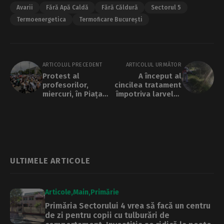
Avarii
Fără Apă Caldă
Fără Căldură
Sectorul 5
Termoenergetica
Termoficare București
ARTICOLUL PRECEDENT
ARTICOLUL URMĂTOR
Protest al
A început al
profesorilor,
cincilea tratament
miercuri, în Piața
împotriva larvelor
Victoriei. Zeci de
de țânțari
mii de angajați din
educație sunt
așteptați la
manifestație
ULTIMELE ARTICOLE
Articole
Main
Primărie
Primăria Sectorului 4 vrea să facă un centru
de zi pentru copii cu tulburări de