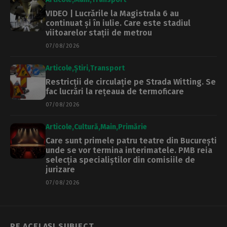
VIDEO | Lucrările la Magistrala 6 au
continuat și în iulie. Care este stadiul
viitoarelor stații de metrou
07/08/2026
Articole
Știri
Transport
Restricții de circulație pe Strada Witting. Se
fac lucrări la rețeaua de termoficare
07/08/2026
Articole
Cultură
Main
Primărie
Care sunt primele patru teatre din București
unde se vor termina interimatele. PMB reia
selecția specialiștilor din comisiile de
jurizare
07/08/2026
PE ACELAȘI SUBIECT