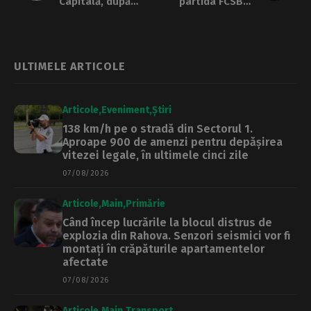
Capitală, după
partida FCSB –
reînceperea şcolii.
Olympique Lyon
Senzori roşii, chiar
din Europa League.
şi la ora prânzului
Meciul se joacă pe
Arena Națională,
pe 6 martie
ULTIMELE ARTICOLE
Articole
Eveniment
Știri
138 km/h pe o stradă din Sectorul 1.
Aproape 900 de amenzi pentru depășirea
vitezei legale, în ultimele cinci zile
07/08/2026
Articole
Main
Primărie
Când încep lucrările la blocul distrus de
explozia din Rahova. Senzori seismici vor fi
montați în crăpăturile apartamentelor
afectate
07/08/2026
Articole
Main
Transport