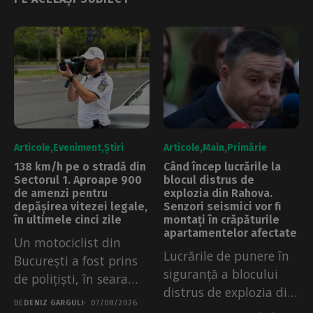
Articole
Eveniment
Știri
Articole
Main
Primărie
138 km/h pe o stradă din
Când încep lucrările la
Sectorul 1. Aproape 900
blocul distrus de
de amenzi pentru
explozia din Rahova.
depășirea vitezei legale,
Senzori seismici vor fi
în ultimele cinci zile
montați în crăpăturile
apartamentelor afectate
Un motociclist din
Lucrările de punere în
București a fost prins
siguranță a blocului
de polițiști, în seara
distrus de explozia din
de...
DE
DENIZ GARGULI
07/08/2026
Rahova...