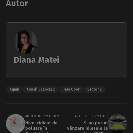
Autor
Diana Matei
Cgmb
Consiliul Local 2
Hala Obor
Sector 2
ARTICOLUL PRECEDENT
ARTICOLUL URMĂTOR
Nivel ridicat de
S-au pus în
poluare în
vânzare biletele la