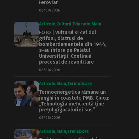
Feroviar
08/08/2026
Articole
Cultură
Educație
Main
FOTO | Vulturul și cei doi
grifoni, distruși de
bombardamentele din 1944,
s-au întors pe Palatul
Universității. Continuă
procesul de reabilitare
08/08/2026
Articole
Main
Termoficare
Termoenergetica rămâne un
junghi în coastele PMB. Ciucu:
„Tehnologia ineficientă ține
prețul gigacaloriei sus”
08/08/2026
Articole
Main
Transport