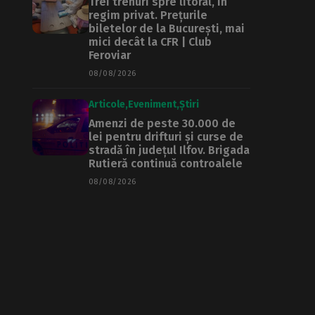
Trei trenuri spre litoral, în
regim privat. Prețurile
biletelor de la București, mai
mici decât la CFR | Club
Feroviar
08/08/2026
Articole
Eveniment
Știri
Amenzi de peste 30.000 de
lei pentru drifturi și curse de
stradă în județul Ilfov. Brigada
Rutieră continuă controalele
08/08/2026