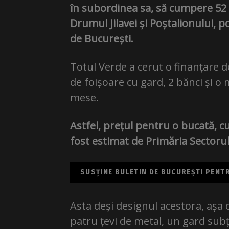
în subordinea sa, să cumpere 52 
Drumul Jilavei și Poștalionului, p
de București.
Totul Verde a cerut o finanțare 
de foișoare cu gard, 2 bănci și o 
mese.
Astfel, prețul pentru o bucată, 
fost estimat de Primăria Sectorulu
SUSȚINE BULETIN DE BUCUREȘTI PENTRU
Asta deși designul acestora, așa c
patru țevi de metal, un gard subț