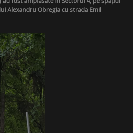
) au fost amplasate în Sectorul 4, pe spațiul
ului Alexandru Obregia cu strada Emil