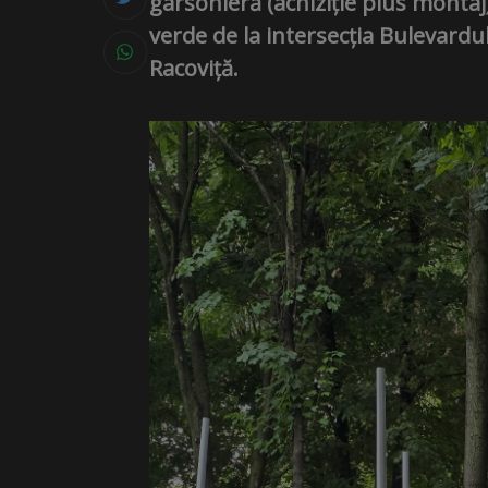
garsonieră (achiziție plus montaj
verde de la intersecția Bulevard
Racoviță.