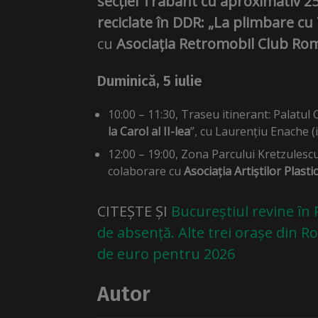
secției Trabant cu aproximativ 25
reciclate în DDR: „La plimbare cu
cu
Asociația Retromobil Club Ro
Duminică, 5 iulie
10:00 – 11:30, Traseu itinerant: Palat
la Carol al II-lea
”, cu Laurențiu Enache (i
12:00 – 19:00, Zona Parcului Kretzulesc
colaborare cu
Asociația Artiștilor Plasti
CITEȘTE ȘI
Bucureștiul revine în
de absență. Alte trei orașe din 
de euro pentru 2026
Autor