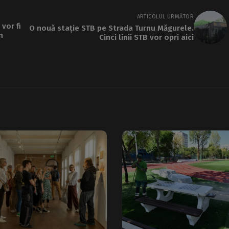
ARTICOLUL URMĂTOR
vor fi
O nouă stație STB pe Strada Turnu Măgurele.
n
Cinci linii STB vor opri aici