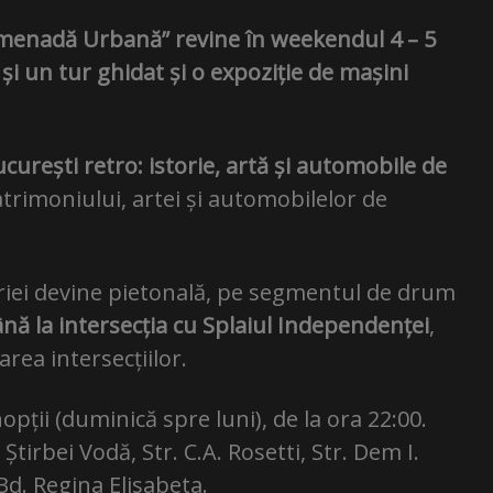
omenadă Urbană” revine în weekendul 4 – 5
e și un tur ghidat și o expoziție de mașini
curești retro: istorie, artă și automobile de
patrimoniului, artei și automobilelor de
riei devine pietonală, pe segmentul de drum
nă la intersecția cu Splaiul Independenței
,
area intersecțiilor.
opții (duminică spre luni), de la ora 22:00.
tirbei Vodă, Str. C.A. Rosetti, Str. Dem I.
d. Regina Elisabeta.