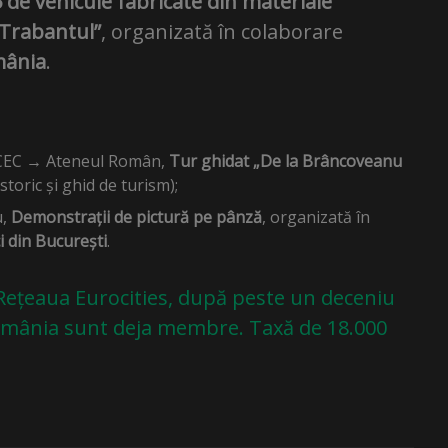
 de vehicule fabricate din materiale
 Trabantul”
, organizată în colaborare
mânia
.
ul CEC → Ateneul Român,
Tur ghidat „De la Brâncoveanu
storic și ghid de turism);
u,
Demonstrații de pictură pe pânză
, organizată în
ci din București
.
 Rețeaua Eurocities, după peste un deceniu
România sunt deja membre. Taxă de 18.000