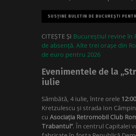
SUSȚINE BULETIN DE BUCUREȘTI PENTRU
CITEȘTE ȘI
Bucureștiul revine în
de absență. Alte trei orașe din 
de euro pentru 2026
Evenimentele de la „Str
iulie
Sâmbătă, 4 iulie, între orele
12:00
Kretzulescu și strada Ion Câmpi
cu
Asociația Retromobil Club Ro
Trabantul”
. În centrul Capitalei 
fabricate în fosta Republică De