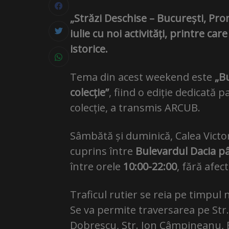
„Străzi Deschise – București, Pr
iulie cu noi activități, printre car
istorice.
Tema din acest weekend este
„Bu
colecție”
, fiind o ediție dedicată 
colecție, a transmis ARCUB.
Sâmbătă și duminică, Calea Victo
cuprins între
Bulevardul Dacia pâ
între orele
10:00-22:00
, fără afect
Traficul rutier se reia pe timpul n
Se va permite traversarea pe Str. Ș
Dobrescu, Str. Ion Câmpineanu, B