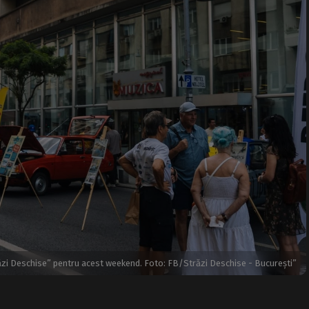
i Deschise” pentru acest weekend. Foto: FB/Străzi Deschise - București”