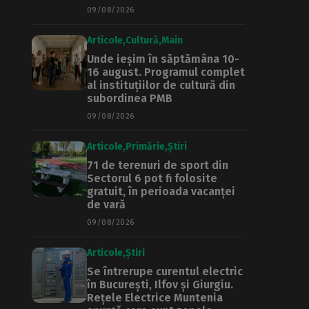
09/08/2026
Articole
Cultură
Main
Unde ieșim în săptămâna 10-
16 august. Programul complet
al instituțiilor de cultură din
subordinea PMB
09/08/2026
Articole
Primărie
Știri
71 de terenuri de sport din
Sectorul 6 pot fi folosite
gratuit, în perioada vacanței
de vară
09/08/2026
Articole
Știri
Se întrerupe curentul electric
în București, Ilfov și Giurgiu.
Rețele Electrice Muntenia