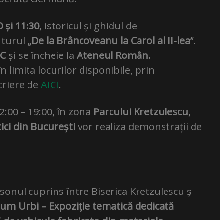
0 și 11:30
, istoricul și ghidul de
 turul
„De la Brâncoveanu la Carol al II-lea”
.
EC
și se încheie la
Ateneul Român.
în limita locurilor disponibile, prin
criere de
AICI
.
2:00 – 19:00, în zona
Parcului Kretzulescu
,
tici din București
vor realiza demonstrații de
onsonul cuprins între Biserica Kretzulescu și
um Urbi – Expoziție tematică dedicată