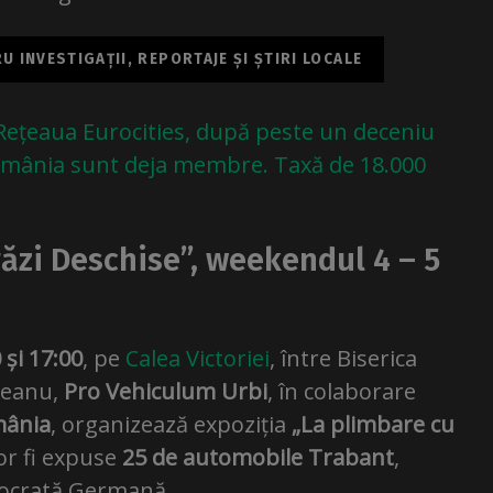
 INVESTIGAȚII, REPORTAJE ȘI ȘTIRI LOCALE
 Rețeaua Eurocities, după peste un deceniu
România sunt deja membre. Taxă de 18.000
ăzi Deschise”, weekendul 4 – 5
 și 17:00
, pe
Calea Victoriei
, între Biserica
neanu,
Pro Vehiculum Urbi
, în colaborare
mânia
, organizează expoziția
„La plimbare cu
vor fi expuse
25 de automobile Trabant
,
mocrată Germană.