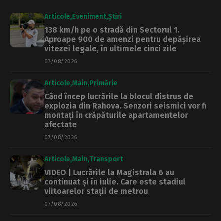
Articole
Eveniment
Știri
138 km/h pe o stradă din Sectorul 1.
Aproape 900 de amenzi pentru depășirea
vitezei legale, în ultimele cinci zile
07/08/2026
Articole
Main
Primărie
Când încep lucrările la blocul distrus de
explozia din Rahova. Senzori seismici vor fi
montați în crăpăturile apartamentelor
afectate
07/08/2026
Articole
Main
Transport
VIDEO | Lucrările la Magistrala 6 au
continuat și în iulie. Care este stadiul
viitoarelor stații de metrou
07/08/2026