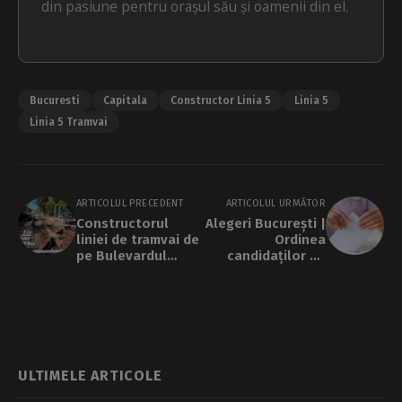
din pasiune pentru orașul său și oamenii din el.
Bucuresti
Capitala
Constructor Linia 5
Linia 5
Linia 5 Tramvai
ARTICOLUL PRECEDENT
ARTICOLUL URMĂTOR
Constructorul
Alegeri București |
liniei de tramvai de
Ordinea
pe Bulevardul
candidaților pe
Expoziției,
buletinele de vot,
amendat pentru că
la alegerile din 7
iese cu noroi din
decembrie
șantier
ULTIMELE ARTICOLE