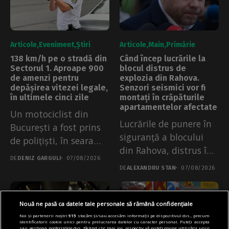
Articole
Eveniment
Știri
Articole
Main
Primărie
138 km/h pe o stradă din
Când încep lucrările la
Sectorul 1. Aproape 900
blocul distrus de
de amenzi pentru
explozia din Rahova.
depășirea vitezei legale,
Senzori seismici vor fi
în ultimele cinci zile
montați în crăpăturile
apartamentelor afectate
Un motociclist din
Lucrările de punere în
București a fost prins
siguranță a blocului
de polițiști, în seara
din Rahova, distrus în
de...
DE
DENIZ GARGULI
07/08/2026
urma...
DE
ALEXANDRU STAN
07/08/2026
Nouă ne pasă ca datele tale personale să rămână confidențiale
Noi și partenerii noștri
915
stocăm și/sau accesăm informații pe dispozitivul dvs., precum
identificatorii cookie unici pentru prelucrarea datelor cu caracter personal. Puteți accepta
sau gestiona preferințele dvs. făcând clic mai jos, respectiv vă puteți opune utilizării unui