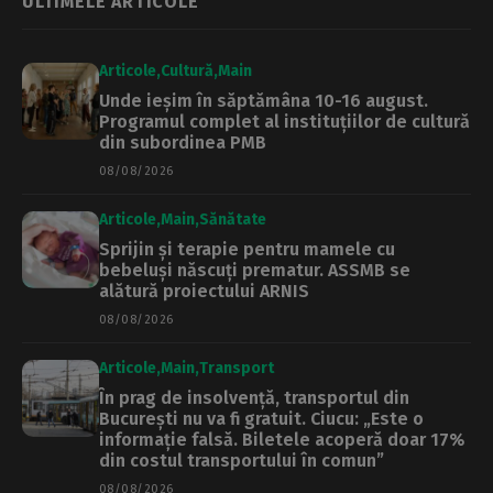
ULTIMELE ARTICOLE
Articole
Cultură
Main
Unde ieșim în săptămâna 10-16 august.
Programul complet al instituțiilor de cultură
din subordinea PMB
08/08/2026
Articole
Main
Sănătate
Sprijin și terapie pentru mamele cu
bebeluși născuți prematur. ASSMB se
alătură proiectului ARNIS
08/08/2026
Articole
Main
Transport
În prag de insolvență, transportul din
București nu va fi gratuit. Ciucu: „Este o
informație falsă. Biletele acoperă doar 17%
din costul transportului în comun”
08/08/2026