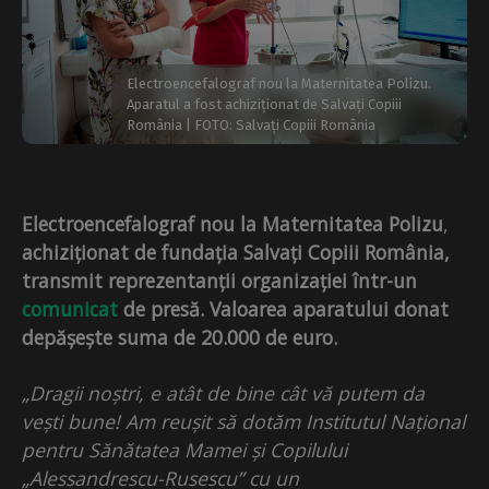
Electroencefalograf nou la Maternitatea Polizu.
Aparatul a fost achiziționat de Salvați Copiii
România | FOTO: Salvați Copiii România
Electroencefalograf nou la Maternitatea Polizu
,
achiziționat de fundația Salvați Copiii România,
transmit reprezentanții organizației într-un
comunicat
de presă. Valoarea aparatului donat
depășește suma de 20.000 de euro.
„Dragii noștri, e atât de bine cât vă putem da
vești bune! Am reușit să dotăm Institutul Național
pentru Sănătatea Mamei și Copilului
„Alessandrescu-Rusescu” cu un