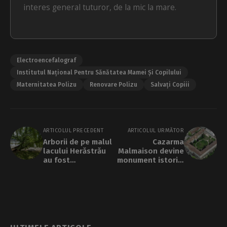
interes general tuturor, de la mic la mare.
Electroencefalograf
Institutul Național Pentru Sănătatea Mamei Și Copilului
Maternitatea Polizu
Renovare Polizu
Salvați Copiii
ARTICOLUL PRECEDENT
ARTICOLUL URMĂTOR
Arborii de pe malul
Cazarma
lacului Herăstrău
Malmaison devine
au fost
monument istoric.
inventariați.
Clădirea a fost
Aproape 200 vor fi
închisoare în
tăiați sau toletați
perioada
comunistă