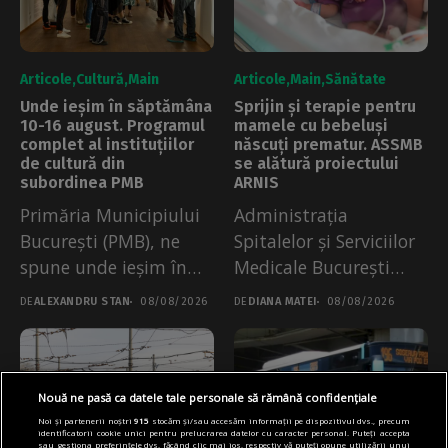
Articole
Cultură
Main
Articole
Main
Sănătate
Unde ieșim în săptămâna
Sprijin și terapie pentru
10-16 august. Programul
mamele cu bebeluși
complet al instituțiilor
născuți prematur. ASSMB
de cultură din
se alătură proiectului
subordinea PMB
ARNIS
Primăria Municipiului
Administrația
București (PMB), ne
Spitalelor și Serviciilor
spune unde ieșim în
Medicale București
săptămâna 10-16
(ASSMB) s-a alăturat
DE
ALEXANDRU STAN
08/08/2026
DE
DIANA MATEI
08/08/2026
august,...
Asociației ARNIS în...
Nouă ne pasă ca datele tale personale să rămână confidențiale
Noi și partenerii noștri
915
stocăm și/sau accesăm informații pe dispozitivul dvs., precum
identificatorii cookie unici pentru prelucrarea datelor cu caracter personal. Puteți accepta
sau gestiona preferințele dvs. făcând clic mai jos, respectiv vă puteți opune utilizării unui