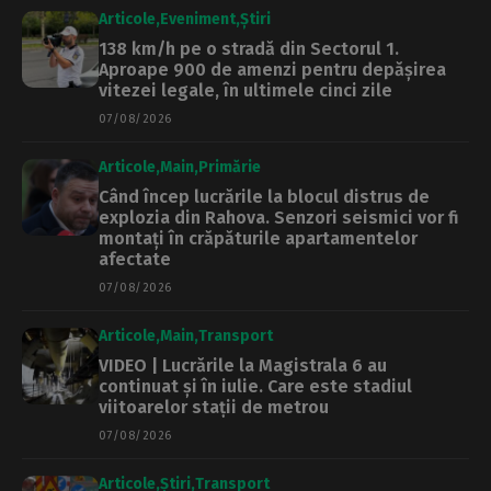
Articole
Eveniment
Știri
138 km/h pe o stradă din Sectorul 1.
Aproape 900 de amenzi pentru depășirea
vitezei legale, în ultimele cinci zile
07/08/2026
Articole
Main
Primărie
Când încep lucrările la blocul distrus de
explozia din Rahova. Senzori seismici vor fi
montați în crăpăturile apartamentelor
afectate
07/08/2026
Articole
Main
Transport
VIDEO | Lucrările la Magistrala 6 au
continuat și în iulie. Care este stadiul
viitoarelor stații de metrou
07/08/2026
Articole
Știri
Transport