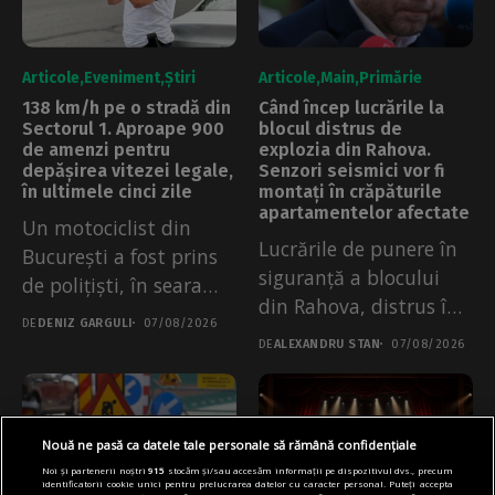
Articole
Eveniment
Știri
Articole
Main
Primărie
138 km/h pe o stradă din
Când încep lucrările la
Sectorul 1. Aproape 900
blocul distrus de
de amenzi pentru
explozia din Rahova.
depășirea vitezei legale,
Senzori seismici vor fi
în ultimele cinci zile
montați în crăpăturile
apartamentelor afectate
Un motociclist din
Lucrările de punere în
București a fost prins
siguranță a blocului
de polițiști, în seara
din Rahova, distrus în
de...
DE
DENIZ GARGULI
07/08/2026
urma...
DE
ALEXANDRU STAN
07/08/2026
Nouă ne pasă ca datele tale personale să rămână confidențiale
Noi și partenerii noștri
915
stocăm și/sau accesăm informații pe dispozitivul dvs., precum
identificatorii cookie unici pentru prelucrarea datelor cu caracter personal. Puteți accepta