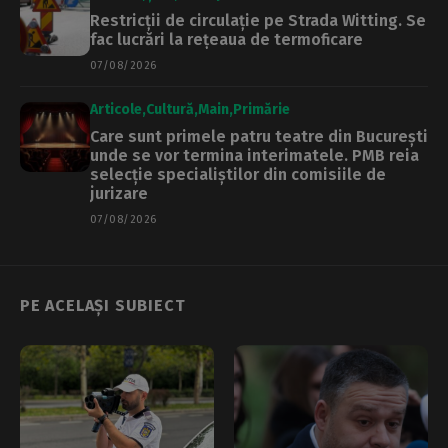
Restricții de circulație pe Strada Witting. Se
fac lucrări la rețeaua de termoficare
07/08/2026
Articole
Cultură
Main
Primărie
Care sunt primele patru teatre din București
unde se vor termina interimatele. PMB reia
selecție specialiștilor din comisiile de
jurizare
07/08/2026
PE ACELAȘI SUBIECT