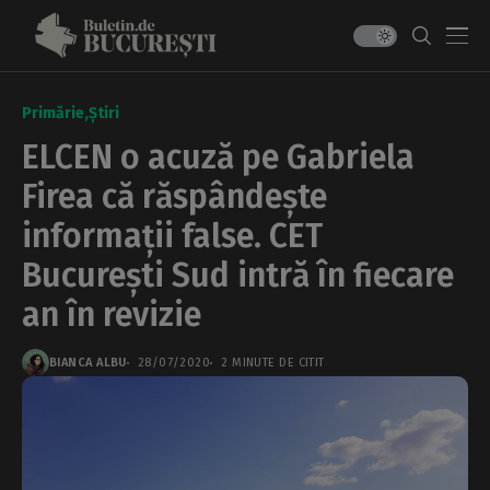
Primărie
Știri
ELCEN o acuză pe Gabriela
Firea că răspândește
informații false. CET
București Sud intră în fiecare
an în revizie
BIANCA ALBU
28/07/2020
2 MINUTE DE CITIT