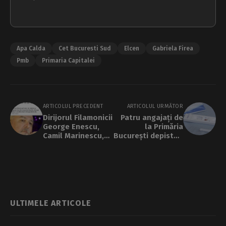
Apa Calda
Cet Bucuresti Sud
Elcen
Gabriela Firea
Pmb
Primaria Capitalei
ARTICOLUL PRECEDENT
ARTICOLUL URMĂTOR
Dirijorul Filamonicii
Patru angajați de
George Enescu,
la Primăria
Camil Marinescu,
București depistați
ucis de
cu COVID-19
coronavirus, ar fi
luat boala de la un
medic cardiolog
ULTIMELE ARTICOLE