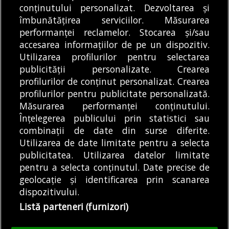
pemtru plimbările
Consiliul Local Sector 1
conținutului personalizat. Dezvoltarea și
gratuite cu caiacul și
îmbunătățirea serviciilor. Măsurarea
a votat miercuri o
DE
DIANA MATEI
06/08/2026
performanței reclamelor. Stocarea și/sau
canoea...
hotărâre prin care se...
accesarea informațiilor de pe un dispozitiv.
DE
DIANA MATEI
06/08/2026
Utilizarea profilurilor pentru selectarea
publicității personalizate. Crearea
profilurilor de conținut personalizat. Crearea
profilurilor pentru publicitate personalizată.
MODIFICĂ SETĂRILE COOKIES
Măsurarea performanței conținutului.
Înțelegerea publicului prin statistici sau
combinații de date din surse diferite.
© Copyright 2025 - Buletin de București.
Utilizarea de date limitate pentru a selecta
Găzduit de
Presslabs.com
. Powered by
TRS Design
.
publicitatea. Utilizarea datelor limitate
Despre
Media
Politică De
Cookie
Cookie
Noi
Kit
Confidențialitate
Policy (EU)
Policy
pentru a selecta conținutul. Date precise de
geolocație și identificarea prin scanarea
dispozitivului.
Share this selection
Tweet
Listă parteneri (furnizori)
Facebook
Tweet
LinkedIn
Facebook