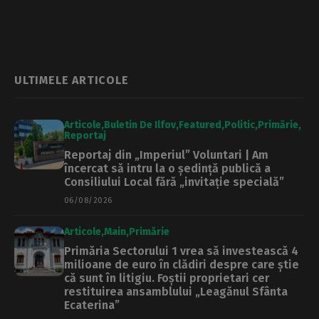
Operetă, cu
Ușor: „În ultimii să
Octavian Ene,
zic 15 ani s-au tot
revigorat după
tăiat din piesele cu
accidentul din
o puternică
primăvară.
valoare istorică”
„Refacerea fizică
ULTIMELE ARTICOLE
este mai scurtă
decât refacerea
emoțională”
Articole
Buletin De Ilfov
Featured
Politic
Primărie
Reportaj
Reportaj din „Imperiul” Voluntari | Am
încercat să intru la o ședință publică a
Consiliului Local fără „invitație specială”
06/08/2026
Articole
Main
Primărie
Primăria Sectorului 1 vrea să investească 4
milioane de euro în clădiri despre care știe
că sunt în litigiu. Foștii proprietari cer
restituirea ansamblului „Leagănul Sfânta
Ecaterina”