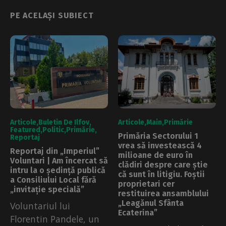
PE ACELAȘI SUBIECT
Articole
Buletin De Ilfov
Articole
Main
Primărie
Featured
Politic
Primărie
Primăria Sectorului 1
Reportaj
vrea să investească 4
Reportaj din „Imperiul”
milioane de euro în
Voluntari | Am încercat să
clădiri despre care știe
intru la o ședință publică
că sunt în litigiu. Foștii
a Consiliului Local fără
proprietari cer
„invitație specială”
restituirea ansamblului
„Leagănul Sfânta
Voluntariul lui
Ecaterina”
Florentin Pandele, un