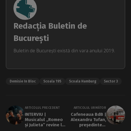
Redacția Buletin de
București
Buletin de București există din vara anului 2019.
Demisie In Bloc
Scoala 195
Scoala Hamburg
Sector 3
ARTICOLUL PRECEDENT
ARTICOLUL URMĂTOR
INTERVIU |
Cafeneaua BdB |
Musicalul „Romeo
Alexandru Tufan,
și Julieta” revine la
președintele
Teatrul de
asociației Metrou