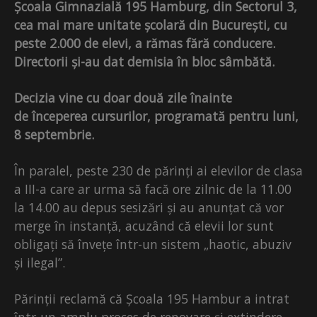
Școala Gimnazială 195 Hamburg, din Sectorul 3,
cea mai mare unitate școlară din București, cu
peste 2.000 de elevi, a rămas fără conducere.
Directorii și-au dat demisia în bloc sâmbătă.
Decizia vine cu doar două zile înainte
de începerea cursurilor, programată pentru luni,
8 septembrie.
În paralel, peste 230 de părinți ai elevilor de clasa
a III-a care ar urma să facă ore zilnic de la 11.00
la 14.00 au depus sesizări și au anunțat că vor
merge în instanță, acuzând că elevii lor sunt
obligați să învețe într-un sistem „haotic, abuziv
și ilegal”.
Părinții reclamă că Școala 195 Hambur a intrat
într-un amplu proces de renovare și extindere,