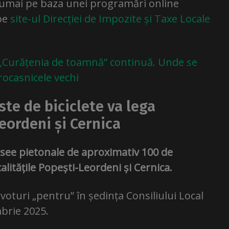
e numai pe baza unei programări online
 pe
site-ul Direcției de Impozite și Taxe Locale
„Curățenia de toamnă” continuă. Unde se
rocasnicele vechi
ste de biciclete va lega
eordeni și Cernica
rasee pietonale de aproximativ 100 de
alitățile Popești-Leordeni și Cernica.
voturi „pentru” în ședința Consiliului Local
mbrie 2025.