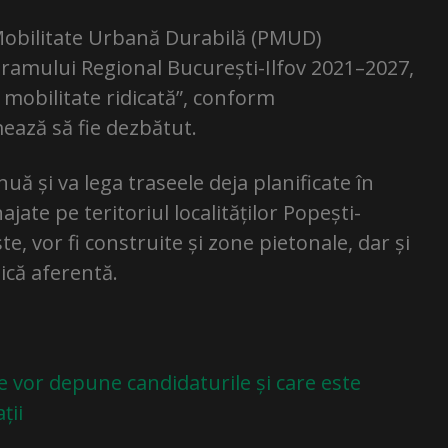
e Mobilitate Urbană Durabilă (PMUD)
gramului Regional București-Ilfov 2021–2027,
u mobilitate ridicată”, conform
ează să fie dezbătut.
uă și va lega traseele deja planificate în
ate pe teritoriul localităților Popești-
te, vor fi construite și zone pietonale, dar și
nică aferentă.
 vor depune candidaturile și care este
ții