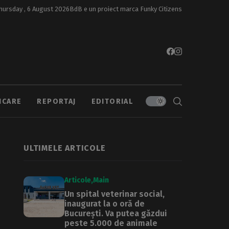
hursday , 6 August 2026
BdB e un proiect marca
Funky Citizens
ICARE
REPORTAJ
EDITORIAL
ULTIMELE ARTICOLE
Articole
Main
Un spital veterinar social,
inaugurat la o oră de
București. Va putea găzdui
peste 5.000 de animale