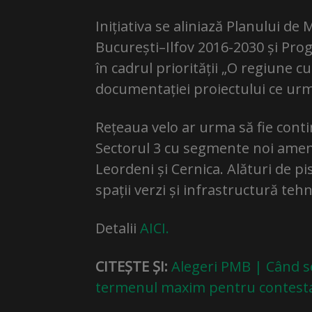
Inițiativa se aliniază Planului d
București–Ilfov 2016-2030 și Pro
în cadrul priorității „O regiune c
documentației proiectului ce urm
Rețeaua velo ar urma să fie contin
Sectorul 3 cu segmente noi amenaj
Leordeni și Cernica. Alături de pis
spații verzi și infrastructură teh
Detalii
AICI.
CITEȘTE ȘI:
Alegeri PMB | Când se
termenul maxim pentru contesta