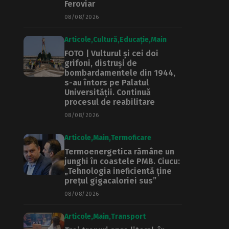
Feroviar
08/08/2026
Articole
Cultură
Educație
Main
FOTO | Vulturul și cei doi
grifoni, distruși de
bombardamentele din 1944,
s-au întors pe Palatul
Universității. Continuă
procesul de reabilitare
08/08/2026
Articole
Main
Termoficare
Termoenergetica rămâne un
junghi în coastele PMB. Ciucu:
„Tehnologia ineficientă ține
prețul gigacaloriei sus”
08/08/2026
Articole
Main
Transport