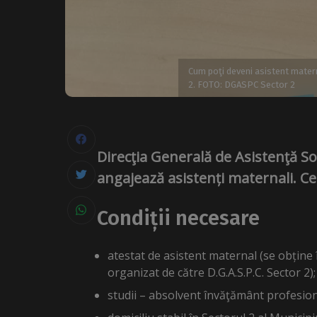
Cum poţi deveni asistent matern
2. FOTO: DGASPC Sector 2
Direcţia Generală de Asistenţă Soc
angajează asistenți maternali. Cei
Condiții necesare
atestat de asistent maternal (se obține î
organizat de către D.G.A.S.P.C. Sector 2);
studii – absolvent învăţământ profesiona