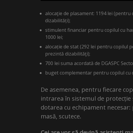
alocaţie de plasament: 1194 lei (pentru c
dizabilități);
stimulent financiar pentru copilul cu ha
1000 lei;
alocație de stat (292 lei pentru copilul p
prezintă dizabilităţi);
700 lei suma acordată de DGASPC Sector
buget complementar pentru copilul cu di
De asemenea, pentru fiecare copil 
intrarea în sistemul de protecție
dotarea cu echipament necesar: pa
masă, scutece.
Cei are vor să devină asistenți m