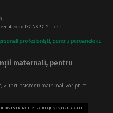
ă;
ezentanților D.G.A.S.P.C. Sector 2.
personali profesioniști, pentru peroanele cu
nții maternali, pentru
, viitorii asistenți maternali vor primi
 INVESTIGAȚII, REPORTAJE ȘI ȘTIRI LOCALE