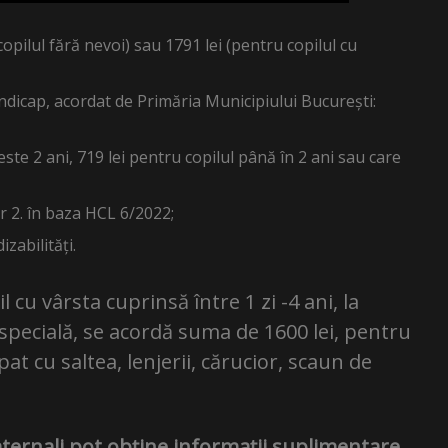
opilul fără nevoi) sau 1791 lei (pentru copilul cu
ndicap, acordat de Primăria Municipiului București:
este 2 ani, 719 lei pentru copilul până în 2 ani sau care
 2. în baza HCL 6/2022;
zabilități.
cu vârsta cuprinsă între 1 zi -4 ani, la
 specială, se acordă suma de 1600 lei, pentru
t cu saltea, lenjerii, cărucior, scaun de
aternali pot obține informații suplimentare,