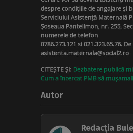
despre condițiile de angajare și be
Serviciului Asistență Maternală P
Șoseaua Pantelimon, nr. 255, Sec
numerele de telefon
0786.273.121 si 021.323.65.76. De
asistenta.maternala@social2.ro
CITEȘTE ȘI:
Dezbatere publică mi
Cum a încercat PMB să mușamaliz
Autor
Redacția Bule