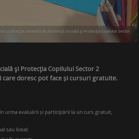
al la Direcţia Generală de Asistenţă Socială şi Protecţia Copilului Sector
ială şi Protecţia Copilului Sector 2
 care doresc pot face și cursuri gratuite.
n urma evaluării și participării la un curs gratuit,
l sau liceal;