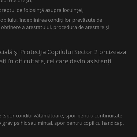
ului Bucureşti;
reptul de folosință asupra locuinței,
copilului; îndeplinirea condițiilor prevăzute de
 obținere a atestatului, procedura de atestare și
ială şi Protecţia Copilului Sector 2 prcizeaza
ați în dificultate, cei care devin asistenți
re (spor condiții vătămătoare, spor pentru continuitate
 grav psihic sau mintal, spor pentru copil cu handicap,