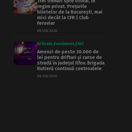
Trei trenuri spre litoral, în
regim privat. Prețurile
biletelor de la București, mai
mici decât la CFR | Club
Feroviar
08/08/2026
Articole
Eveniment
Știri
Amenzi de peste 30.000 de
lei pentru drifturi și curse de
stradă în județul Ilfov. Brigada
Rutieră continuă controalele
08/08/2026