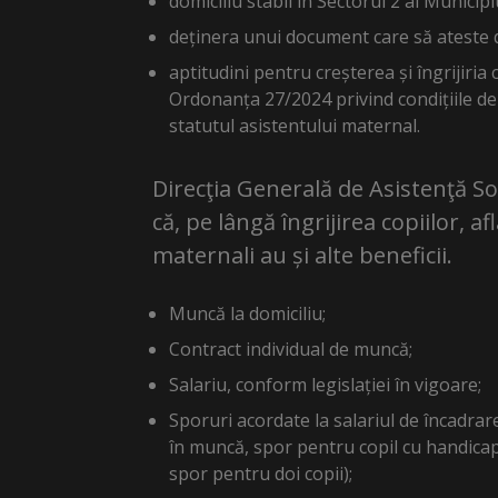
domiciliu stabil în Sectorul 2 al Municipi
deținera unui document care să ateste d
aptitudini pentru creșterea și îngrijiria 
Ordonanța 27/2024 privind condițiile de
statutul asistentului maternal.
Direcţia Generală de Asistenţă Soc
că, pe lângă îngrijirea copiilor, afl
maternali au și alte beneficii.
Muncă la domiciliu;
Contract individual de muncă;
Salariu, conform legislației în vigoare;
Sporuri acordate la salariul de încadra
în muncă, spor pentru copil cu handicap
spor pentru doi copii);