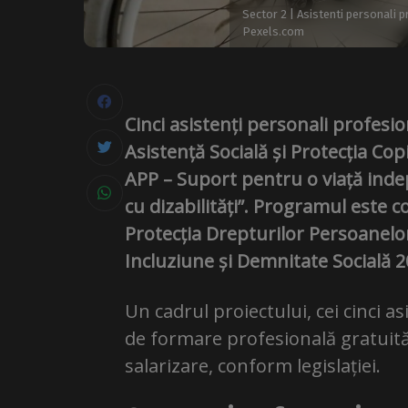
Sector 2 | Asistenti personali p
Pexels.com
Cinci asistenți personali profesio
Asistență Socială și Protecția Cop
APP – Suport pentru o viață ind
cu dizabilități”. Programul este
Protecția Drepturilor Persoanelor
Incluziune și Demnitate Socială 
Un cadrul proiectului, cei cinci a
de formare profesională gratuită 
salarizare, conform legislației.