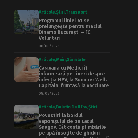
Articole
Știri
Transport
Programul liniei 41 se
prelungește pentru meciul
Dinamo București – FC
Voluntari
08/08/2026
Articole
Main
Sănătate
Caravana cu Medici îi
informează pe tineri despre
infecția HPV, la Summer Well.
Capitala, fruntașă la vaccinare
08/08/2026
Articole
Buletin De Ilfov
Știri
Povestiri la bordul
vaporașului de pe Lacul
Snagov. Cât costă plimbările
pe apă însoțite de ghiduri