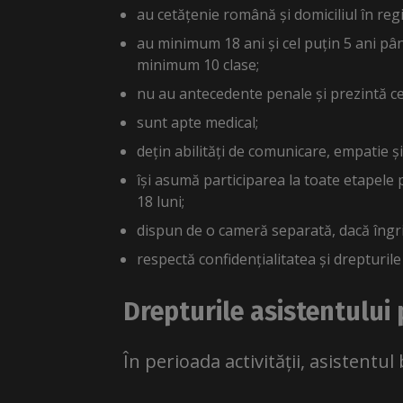
au cetățenie română și domiciliul în reg
au minimum 18 ani și cel puțin 5 ani pâ
minimum 10 clase;
nu au antecedente penale și prezintă ce
sunt apte medical;
dețin abilități de comunicare, empatie și
își asumă participarea la toate etapele 
18 luni;
dispun de o cameră separată, dacă îngrij
respectă confidențialitatea și drepturile 
Drepturile asistentului
În perioada activității, asistentul