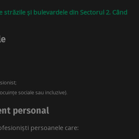
e străzile și bulevardele din Sectorul 2. Când
le
sionist;
ocuințe sociale sau incluzive).
ent personal
ofesioniști persoanele care: