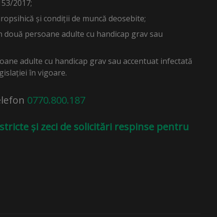
 153/2017;
opsihică și condiții de muncă deosebite;
țin două persoane adulte cu handicap grav sau
soane adulte cu handicap grav sau accentuat infectată
slației în vigoare.
telefon
0770.800.187
stricte și zeci de solicitări respinse pentru