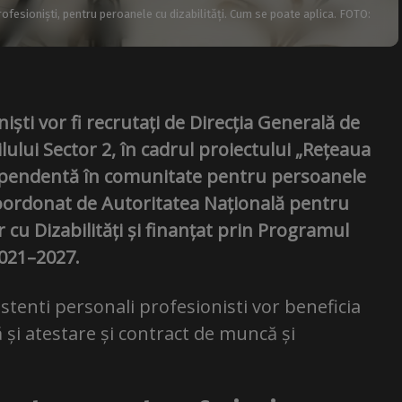
rofesioniști, pentru peroanele cu dizabilități. Cum se poate aplica. FOTO:
niști vor fi recrutați de Direcția Generală de
ilului Sector 2, în cadrul proiectului „Rețeaua
ependentă în comunitate pentru persoanele
 coordonat de Autoritatea Națională pentru
 cu Dizabilități și finanțat prin Programul
2021–2027.
sistenti personali profesionisti vor beneficia
și atestare și contract de muncă și