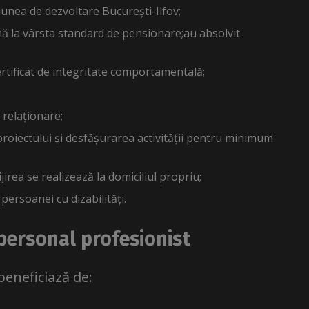
iunea de dezvoltare București-Ilfov;
nă la vârsta standard de pensionare;au absolvit
rtificat de integritate comportamentală;
 relaționare;
proiectului și desfășurarea activității pentru minimum
irea se realizează la domiciliul propriu;
persoanei cu dizabilități.
 personal profesionist
 beneficiază de: