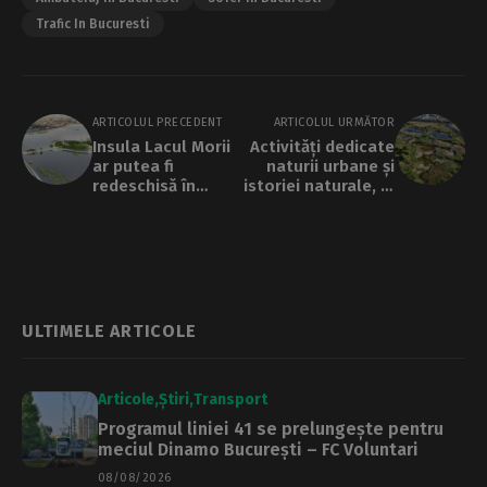
Trafic In Bucuresti
ARTICOLUL PRECEDENT
ARTICOLUL URMĂTOR
Insula Lacul Morii
Activități dedicate
ar putea fi
naturii urbane și
redeschisă în
istoriei naturale, în
această vară, cu o
Parcul Natural
întârziere de trei
Văcărești
luni. Care este
stadiul lucrărilor
ULTIMELE ARTICOLE
Articole
Știri
Transport
Programul liniei 41 se prelungește pentru
meciul Dinamo București – FC Voluntari
08/08/2026