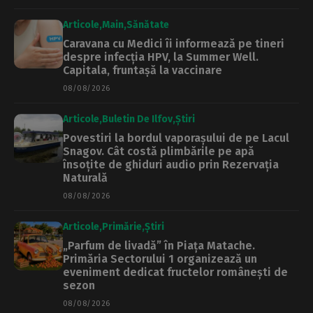
Articole
Main
Sănătate
Caravana cu Medici îi informează pe tineri
despre infecția HPV, la Summer Well.
Capitala, fruntașă la vaccinare
08/08/2026
Articole
Buletin De Ilfov
Știri
Povestiri la bordul vaporașului de pe Lacul
Snagov. Cât costă plimbările pe apă
însoțite de ghiduri audio prin Rezervația
Naturală
08/08/2026
Articole
Primărie
Știri
„Parfum de livadă” în Piața Matache.
Primăria Sectorului 1 organizează un
eveniment dedicat fructelor românești de
sezon
08/08/2026