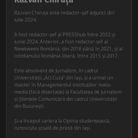
Răzvan Chiruță este redactor-șef adjunct din
iulie 2024.
A fost redactor-șef al PRESShub între 2022 și
iunie 2024. Anterior, a fost redactor-șef al
Newsweek România, din 2018 până în 2021, și al
cotidianului România liberă, între 2015 și 2017.
Este absolvent de Jurnalism, în cadrul
Universității „Al.I.Cuza” din Iași, și a urmat un
master în Managementul instituțiilor mass-
media (fără disertație) la Facultatea de Jurnalism
și Științele Comunicării din cadrul Universității
din București.
Și-a început cariera la Opinia studențească,
cunoscuta școală de presă din Iași.