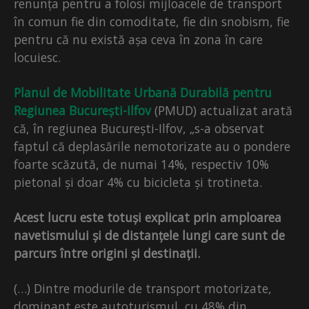
renunța pentru a folosi mijloacele de transport
în comun fie din comoditate, fie din snobism, fie
pentru că nu există așa ceva în zona în care
locuiesc.
Planul de Mobilitate Urbană Durabilă pentru
Regiunea București-
Ilfov
(PMUD) actualizat arată
că, în regiunea București-Ilfov, „s-a observat
faptul că deplasările nemotorizate au o pondere
foarte scăzută, de numai 14%, respectiv 10%
pietonal și doar 4% cu bicicleta și trotineta.
Acest lucru este totuși explicat prin amploarea
navetismului și de distanțele lungi care sunt de
parcurs între origini și destinații.
(…) Dintre modurile de transport motorizate,
dominant este autoturismul, cu 48% din