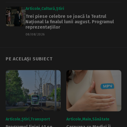
Articole
Cultură
Știri
Trei piese celebre se joacă la Teatrul
Național la finalul lunii august. Programul
reprezentațiilor
08/08/2026
PE ACELAȘI SUBIECT
Articole
Știri
Transport
Articole
Main
Sănătate
Programul liniei 41 se
Caravana cu Medici îi