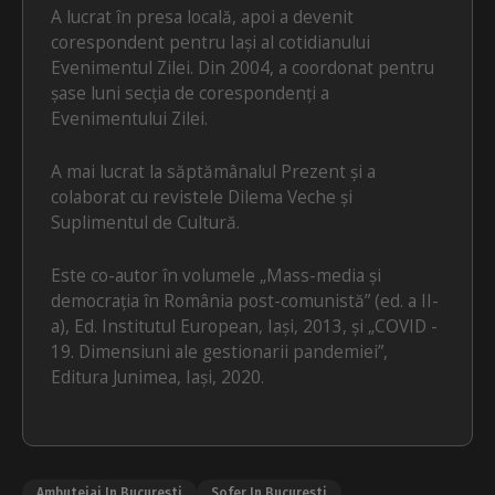
A lucrat în presa locală, apoi a devenit
corespondent pentru Iași al cotidianului
Evenimentul Zilei. Din 2004, a coordonat pentru
șase luni secția de corespondenți a
Evenimentului Zilei.
A mai lucrat la săptămânalul Prezent și a
colaborat cu revistele Dilema Veche și
Suplimentul de Cultură.
Este co-autor în volumele „Mass-media și
democrația în România post-comunistă” (ed. a II-
a), Ed. Institutul European, Iași, 2013, și „COVID -
19. Dimensiuni ale gestionarii pandemiei”,
Editura Junimea, Iași, 2020.
Ambuteiaj In Bucuresti
Sofer In Bucuresti