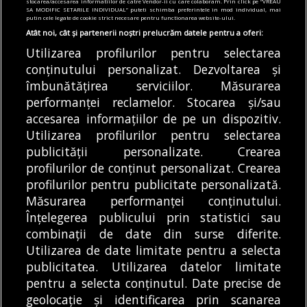
stocarea/accesarea informatiilor de catre Vendor-ii cu care colaboram. Prin click pe “VREAU
Snagov. Cât costă
Sectorului 1 organizează
SA MODIFIC SETARILE INDIVIDUAL” puteti schimba preferintele in mod individual, mai
putin cele legate de cookie strict necesare pentru functionarea website-ului.
plimbările pe apă
un eveniment dedicat
însoțite de ghiduri audio
fructelor românești de
Atât noi, cât și partenerii noștri prelucrăm datele pentru a oferi:
prin Rezervația Naturală
sezon
Utilizarea profilurilor pentru selectarea
La final de săptămână,
Primăria Sectorului 1
conținutului personalizat. Dezvoltarea și
îmbunătățirea serviciilor. Măsurarea
cei care vor să fugă de
organizează un
performanței reclamelor. Stocarea și/sau
canicula din...
eveniment dedicat
accesarea informațiilor de pe un dispozitiv.
fructelor românești în
DE
DENIZ GARGULI
08/08/2026
DE
ALEXANDRU STAN
08/08/2026
Utilizarea profilurilor pentru selectarea
Piața Matache....
publicității personalizate. Crearea
profilurilor de conținut personalizat. Crearea
profilurilor pentru publicitate personalizată.
MODIFICĂ SETĂRILE COOKIES
Măsurarea performanței conținutului.
Înțelegerea publicului prin statistici sau
combinații de date din surse diferite.
© Copyright 2025 - Buletin de București.
Utilizarea de date limitate pentru a selecta
Găzduit de
Presslabs.com
. Powered by
TRS Design
.
publicitatea. Utilizarea datelor limitate
Despre
Media
Politică De
Cookie
Cookie
Noi
Kit
Confidențialitate
Policy (EU)
Policy
pentru a selecta conținutul. Date precise de
geolocație și identificarea prin scanarea