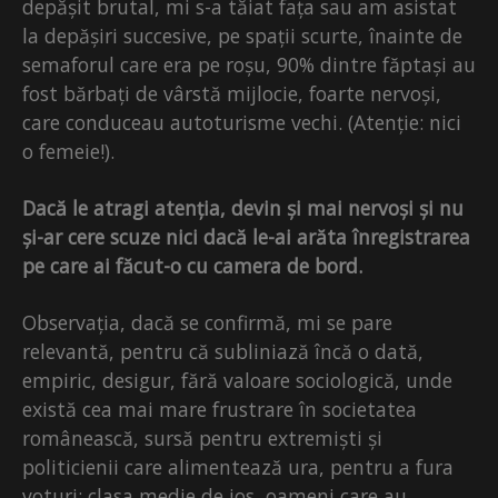
depășit brutal, mi s-a tăiat fața sau am asistat
la depășiri succesive, pe spații scurte, înainte de
semaforul care era pe roșu, 90% dintre făptași au
fost bărbați de vârstă mijlocie, foarte nervoși,
care conduceau autoturisme vechi. (Atenție: nici
o femeie!).
Dacă le atragi atenția, devin și mai nervoși și nu
și-ar cere scuze nici dacă le-ai arăta înregistrarea
pe care ai făcut-o cu camera de bord.
Observația, dacă se confirmă, mi se pare
relevantă, pentru că subliniază încă o dată,
empiric, desigur, fără valoare sociologică, unde
există cea mai mare frustrare în societatea
românească, sursă pentru extremiști și
politicienii care alimentează ura, pentru a fura
voturi: clasa medie de jos, oameni care au