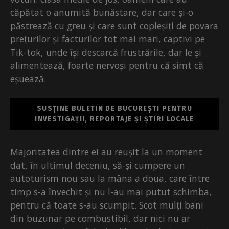
căpătat o anumită bunăstare, dar care și-o
păstrează cu greu și care sunt copleșiți de povara
prețurilor și facturilor tot mai mari, captivi pe
Tik-tok, unde își descarcă frustrările, dar le și
alimentează, foarte nervoși pentru că simt că
eșuează.
SUSȚINE BULETIN DE BUCUREȘTI PENTRU
INVESTIGAȚII, REPORTAJE ȘI ȘTIRI LOCALE
Majoritatea dintre ei au reușit la un moment
dat, în ultimul deceniu, să-și cumpere un
autoturism nou sau la mâna a doua, care între
timp s-a învechit și nu l-au mai putut schimba,
pentru că toate s-au scumpit. Scot mulți bani
din buzunar pe combustibil, dar nici nu ar