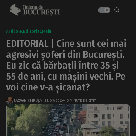
Articole
Editorial
Main
EDITORIAL | Cine sunt cei mai
agresivi șoferi din București.
Eu zic că bărbații între 35 și
55 de ani, cu mașini vechi. Pe
voi cine v-a șicanat?
RĂZVAN CHIRUȚĂ
21/05/2026
3 MINUTE DE CITIT