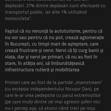
deplasări. 37% dintre deplasări sunt efectuate cu
transportul public, iar alte 1% utilizând
motocicleta”.
Faptul că nu renunță la autoturisme, pentru că
nu vor sau pentru că nu pot, crează aglomerație
în București, cu timpi mari de așteptare, care
crează frustrare și nervi. Nervi că îți curg banii și
viața, dar și nervi pe primari, că nu au fost în
stare, în atâția ani, să îmbunătățească
infrastructura rutieră și mobilitatea
.
Primari care au fost de la partide „mainstream”
(cu excepția independentului Nicușor Dan), pe
care le-ar vrea pedepsite cu parul extremiștilor
(pe care mulți dintre cei mai agresivi șoferi nici
nu-i percep așa, că atunci când treci pe roșu