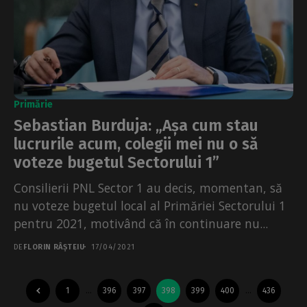
Primărie
Sebastian Burduja: „Așa cum stau
lucrurile acum, colegii mei nu o să
voteze bugetul Sectorului 1”
Consilierii PNL Sector 1 au decis, momentan, să
nu voteze bugetul local al Primăriei Sectorului 1
pentru 2021, motivând că în continuare nu...
DE
FLORIN RÂȘTEIU
17/04/2021
1
…
396
397
398
399
400
…
436