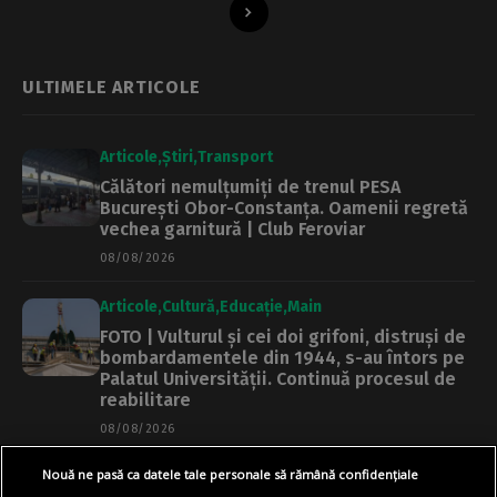
ULTIMELE ARTICOLE
Articole
Știri
Transport
Călători nemulțumiți de trenul PESA
București Obor-Constanța. Oamenii regretă
vechea garnitură | Club Feroviar
08/08/2026
Articole
Cultură
Educație
Main
FOTO | Vulturul și cei doi grifoni, distruși de
bombardamentele din 1944, s-au întors pe
Palatul Universității. Continuă procesul de
reabilitare
08/08/2026
Nouă ne pasă ca datele tale personale să rămână confidențiale
Articole
Main
Termoficare