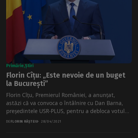
Primărie
Știri
Florin Cîțu: „Este nevoie de un buget
la București”
Florin Cîțu, Premierul României, a anunțat,
astăzi că va convoca o întâlnire cu Dan Barna,
președintele USR-PLUS, pentru a debloca votul
pentru bugetul...
DE
FLORIN RÂȘTEIU
28/04/2021