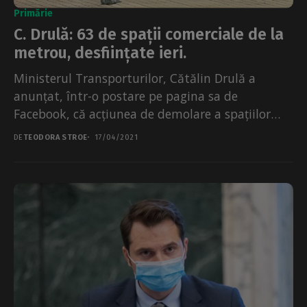
Primărie
C. Drulă: 63 de spații comerciale de la
metrou, desființate ieri.
Ministerul Transporturilor, Cătălin Drulă a
anunțat, într-o postare pe pagina sa de
Facebook, că acțiunea de demolare a spațiilor
ilegale de la metroul...
DE
TEODORA STROE
17/04/2021