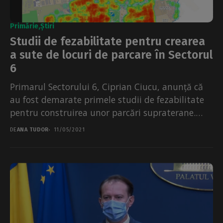
Primărie
Știri
Studii de fezabilitate pentru crearea
a sute de locuri de parcare în Sectorul
6
Primarul Sectorului 6, Ciprian Ciucu, anunță că
au fost demarate primele studii de fezabilitate
pentru construirea unor parcări supraterane.
Cele câteva sute de...
DE
ANA TUDOR
11/05/2021