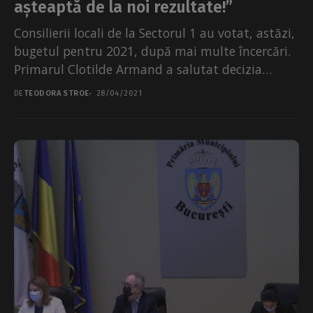
așteaptă de la noi rezultate!”
Consilierii locali de la Sectorul 1 au votat, astăzi,
bugetul pentru 2021, după mai multe încercări.
Primarul Clotilde Armand a salutat decizia
consilierilor...
DE
TEODORA STROE
28/04/2021