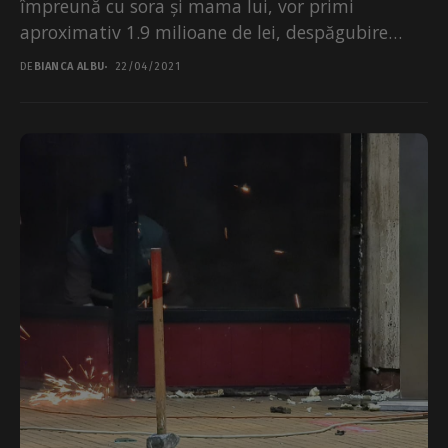
împreună cu sora și mama lui, vor primi
aproximativ 1.9 milioane de lei, despăgubire
pentru terenurile pe care...
DE
BIANCA ALBU
22/04/2021