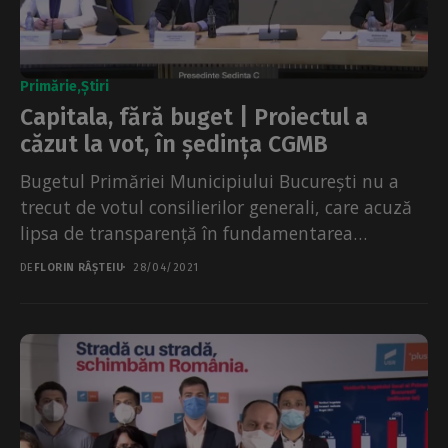
Primărie
Știri
Capitala, fără buget | Proiectul a
căzut la vot, în ședința CGMB
Bugetul Primăriei Municipiului București nu a
trecut de votul consilierilor generali, care acuză
lipsa de transparență în fundamentarea
bugetului, pe care îl consideră...
DE
FLORIN RÂȘTEIU
28/04/2021