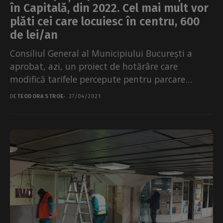
în Capitală, din 2022. Cel mai mult vor
plăti cei care locuiesc în centru, 600
de lei/an
Consiliul General al Municipiului București a
aprobat, azi, un proiect de hotărâre care
modifică tarifele percepute pentru parcare
rezidențială în Capitală. Suma percepută...
DE
TEODORA STROE
27/04/2021