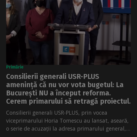
Primărie
Consilierii generali USR-PLUS
amenință că nu vor vota bugetul: La
București NU a început reforma.
Cerem primarului să retragă proiectul.
Consilierii generali USR-PLUS, prin vocea
viceprimarului Horia Tomescu au lansat, aseară,
o serie de acuzații la adresa primarului general,
în legătură cu proiectul...