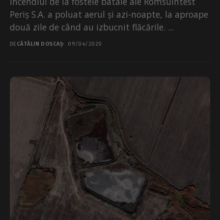
Incendiul de la fostele batale ale Romsuintest
Periș S.A. a poluat aerul și azi-noapte, la aproape
două zile de când au izbucnit flăcările. ...
DE
CĂTĂLIN DOSCAȘ
09/04/2020