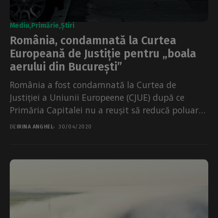
Mediu
Primărie
Știri
România, condamnată la Curtea
Europeană de Justiție pentru „boala
aerului din București”
România a fost condamnată la Curtea de
Justiției a Uniunii Europeene (CJUE) după ce
Primăria Capitalei nu a reușit să reducă poluarea
cu...
DE
IRINA ANGHEL
30/04/2020