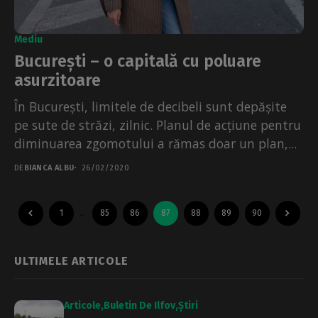
Mediu
București – o capitală cu poluare
asurzitoare
În București, limitele de decibeli sunt depășite
pe sute de străzi, zilnic. Planul de acțiune pentru
diminuarea zgomotului a rămas doar un plan,...
DE
BIANCA ALBU
26/02/2020
1
…
85
86
87
88
89
90
ULTIMELE ARTICOLE
Articole
Buletin De Ilfov
Știri