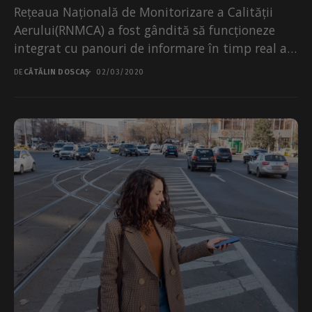
Rețeaua Națională de Monitorizare a Calității
Aerului(RNMCA) a fost gândită să funcționeze
integrat cu panouri de informare în timp real a
populației. De...
DE
CĂTĂLIN DOSCAȘ
02/03/2020