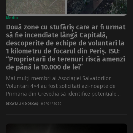
Mediu
Două zone cu stufăriș care ar fi urmat
să fie incendiate lângă Capitală,
descoperite de echipe de voluntari la
1 kilometru de focarul din Periș. ISU:
“Proprietarii de terenuri riscă amenzi
de până la 10.000 de lei”
Mai mulți membri ai Asociației Salvatorilor
Voluntari 4×4 au fost solicitați azi-noapte de
Primăria din Crevedia să identifice potențiale
arderi necontrolate, dincolo de...
DE
CĂTĂLIN DOSCAȘ
09/04/2020